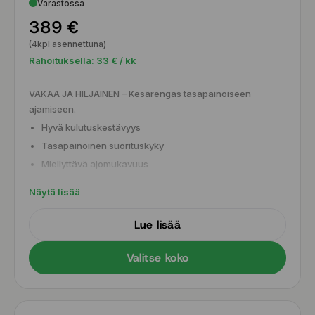
Varastossa
389 €
(4kpl asennettuna)
Rahoituksella:
33
€ / kk
VAKAA JA HILJAINEN – Kesärengas tasapainoiseen
ajamiseen.
Hyvä kulutuskestävyys
Tasapainoinen suorituskyky
Miellyttävä ajomukavuus
Turvallinen pito vaihtelevissa kesäolosuhteissa
Näytä lisää
Lue lisää
Valitse koko