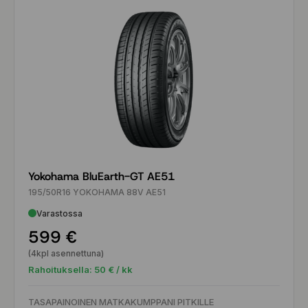
Yokohama BluEarth-GT AE51
195/50R16 YOKOHAMA 88V AE51
Varastossa
599 €
(4kpl asennettuna)
Rahoituksella:
50
€ / kk
TASAPAINOINEN MATKAKUMPPANI PITKILLE