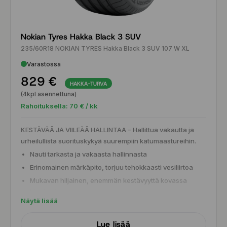
Nokian Tyres Hakka Black 3 SUV
235/60R18 NOKIAN TYRES Hakka Black 3 SUV 107 W XL
Varastossa
829 €
HAKKA-TURVA
(4kpl asennettuna)
Rahoituksella:
70
€ / kk
KESTÄVÄÄ JA VIILEÄÄ HALLINTAA – Hallittua vakautta ja
urheilullista suorituskykyä suurempiin katumaastureihin.
Nauti tarkasta ja vakaasta hallinnasta
Erinomainen märkäpito, torjuu tehokkaasti vesiliirtoa
Mukavan hiljainen, enemmän kestävyyttä kovassa
käytössä
Näytä lisää
Lue lisää