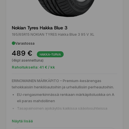
Nokian Tyres Hakka Blue 3
195/65R15 NOKIAN TYRES Hakka Blue 3 95 V XL
Varastossa
489 €
HAKKA-TURVA
(4kpl asennettuna)
Rahoituksella:
41
€ / kk
ERINOMAINEN MÄRKÄPITO – Premium-kesärengas
tehokkaisiin henkilöautoihin ja urheilullisiin perheautoihin.
EU-rengasmerkinnässä renkaan märkäpitoluokka on A
eli paras mahdollinen
Tasapainoinen ajokäytös kaikissa sääolosuhteissa
Hiljaista ajamisesta myös karkeilla teillä
Näytä lisää
Sopiva rengas myös uusimpiin hybrideihin ja