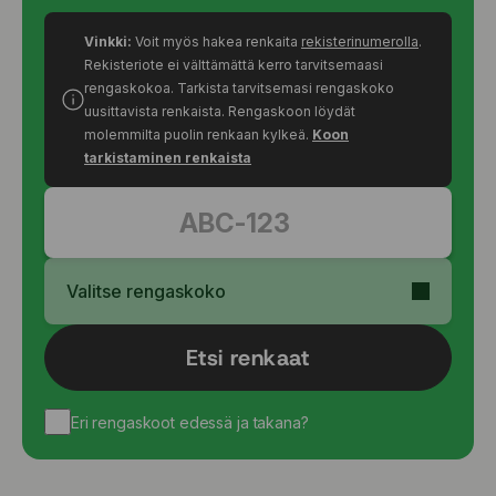
Vinkki:
Voit myös hakea renkaita
rekisterinumerolla
.
Rekisteriote ei välttämättä kerro tarvitsemaasi
rengaskokoa. Tarkista tarvitsemasi rengaskoko
uusittavista renkaista. Rengaskoon löydät
molemmilta puolin renkaan kylkeä.
Koon
tarkistaminen renkaista
Valitse rengaskoko
Etsi renkaat
Eri rengaskoot edessä ja takana?