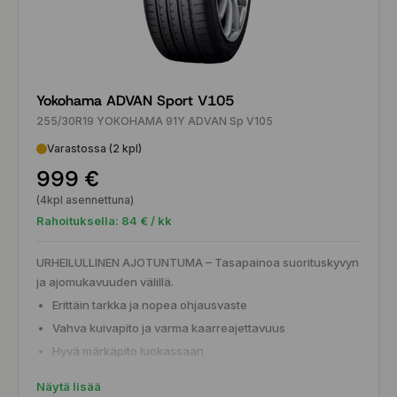
Yokohama ADVAN Sport V105
255/30R19 YOKOHAMA 91Y ADVAN Sp V105
Varastossa (2 kpl)
999 €
(4kpl asennettuna)
Rahoituksella:
84
€ / kk
URHEILULLINEN AJOTUNTUMA – Tasapainoa suorituskyvyn
ja ajomukavuuden välillä.
Erittäin tarkka ja nopea ohjausvaste
Vahva kuivapito ja varma kaarreajettavuus
Hyvä märkäpito luokassaan
Tasapainoinen yhdistelmä sporttia ja mukavuutta
Näytä lisää