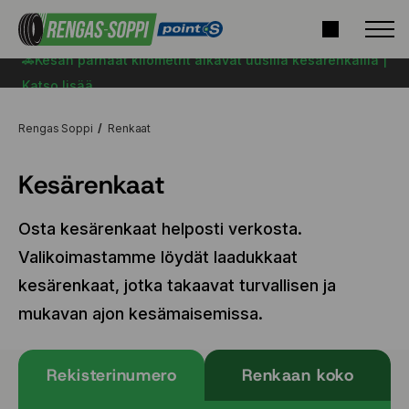
🚗Kesän parhaat kilometrit alkavat uusilla kesärenkailla |
Katso lisää
Rengas Soppi
Renkaat
Kesärenkaat
Osta kesärenkaat helposti verkosta.
Valikoimastamme löydät laadukkaat
kesärenkaat, jotka takaavat turvallisen ja
mukavan ajon kesämaisemissa.
Rekisterinumero
Renkaan koko