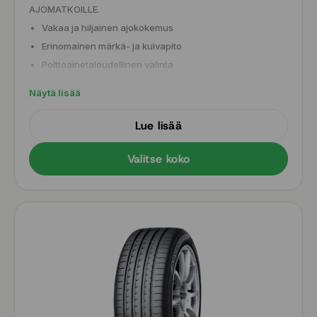
AJOMATKOILLE.
Vakaa ja hiljainen ajokokemus
Erinomainen märkä- ja kuivapito
Polttoainetaloudellinen valinta
Pitkä käyttöikä
Näytä lisää
Lue lisää
Valitse koko