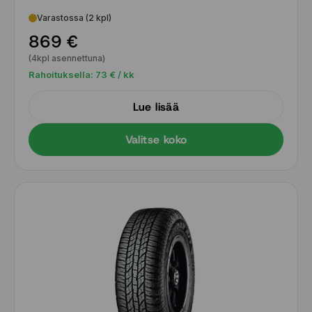
Varastossa (2 kpl)
869 €
(4kpl asennettuna)
Rahoituksella:
73
€ / kk
Lue lisää
Valitse koko