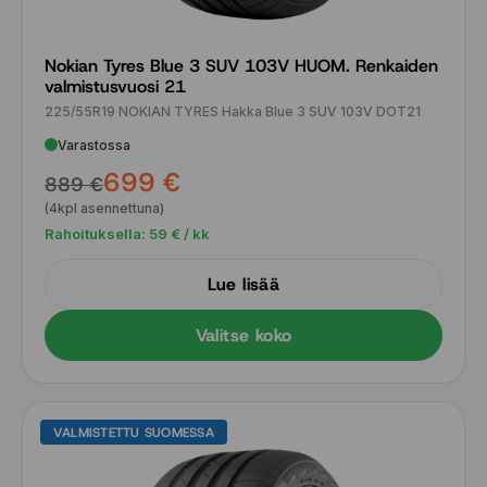
Nokian Tyres Blue 3 SUV 103V HUOM. Renkaiden
valmistusvuosi 21
225/55R19 NOKIAN TYRES Hakka Blue 3 SUV 103V DOT21
Varastossa
699 €
889 €
(4kpl asennettuna)
Rahoituksella:
59
€ / kk
Lue lisää
Valitse koko
VALMISTETTU SUOMESSA