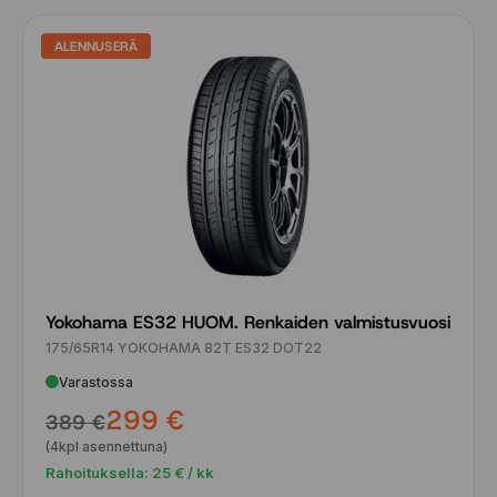
ALENNUSERÄ
Yokohama ES32 HUOM. Renkaiden valmistusvuosi
175/65R14 YOKOHAMA 82T ES32 DOT22
Varastossa
299 €
389 €
(4kpl asennettuna)
Rahoituksella:
25
€ / kk