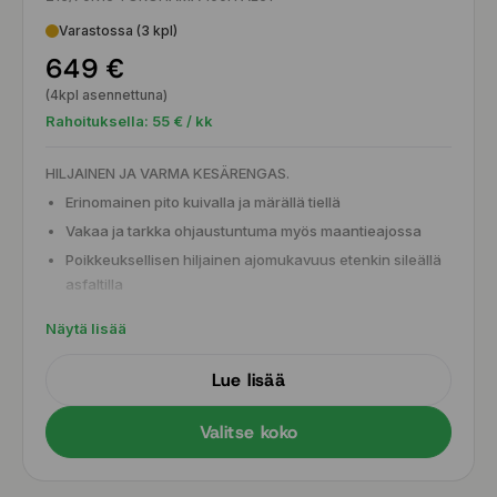
Varastossa (3 kpl)
649 €
(4kpl asennettuna)
Rahoituksella:
55
€ / kk
HILJAINEN JA VARMA KESÄRENGAS.
Erinomainen pito kuivalla ja märällä tiellä
Vakaa ja tarkka ohjaustuntuma myös maantieajossa
Poikkeuksellisen hiljainen ajomukavuus etenkin sileällä
asfaltilla
Tasapainoinen kuluminen ja hyvä käyttöikä arjen ajoon
Näytä lisää
Lue lisää
Valitse koko