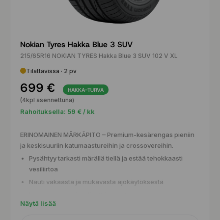
Nokian Tyres Hakka Blue 3 SUV
215/65R16 NOKIAN TYRES Hakka Blue 3 SUV 102 V XL
Tilattavissa · 2 pv
699 €
HAKKA-TURVA
(4kpl asennettuna)
Rahoituksella:
59
€ / kk
ERINOMAINEN MÄRKÄPITO – Premium-kesärengas pieniin
ja keskisuuriin katumaastureihin ja crossovereihin.
Pysähtyy tarkasti märällä tiellä ja estää tehokkaasti
vesiliirtoa
Nauti vakaasta ja mukavasta ajokäytöksestä
Luotettava sekä tiellä että maastossa
Näytä lisää
Aramid-sivupinnat parantavat kestävyyttä