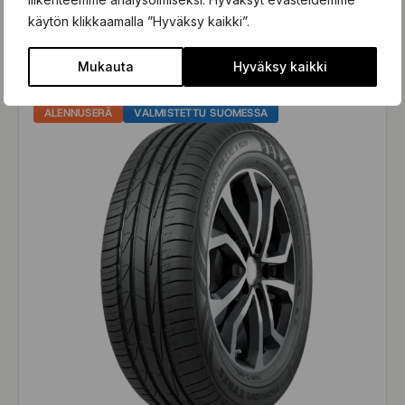
käytön klikkaamalla ”Hyväksy kaikki”.
Valitse koko
Mukauta
Hyväksy kaikki
ALENNUSERÄ
VALMISTETTU SUOMESSA