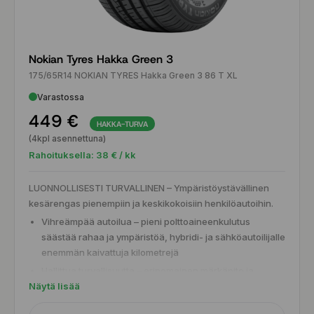
Nokian Tyres Hakka Green 3
175/65R14 NOKIAN TYRES Hakka Green 3 86 T XL
Varastossa
449 €
HAKKA-TURVA
(4kpl asennettuna)
Rahoituksella:
38
€ / kk
LUONNOLLISESTI TURVALLINEN – Ympäristöystävällinen
kesärengas pienempiin ja keskikokoisiin henkilöautoihin.
Vihreämpää autoilua – pieni polttoaineenkulutus
säästää rahaa ja ympäristöä, hybridi- ja sähköautoilijalle
enemmän kaivattuja kilometrejä
Hallittua turvallisuutta – erinomainen märkäpito ja
Näytä lisää
vesiliirronvastustuskyky, kun sade yllättää
Luotettavaa matkantekoa – uusi ympäristöystävällinen