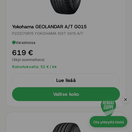
Yokohama GEOLANDAR A/T G015
P225/70R15 YOKOHAMA 100T G015 A/T
Varastossa
619 €
(4kpl asennettuna)
Rahoituksella:
52
€ / kk
Lue lisää
Valitse koko
Ota yhteyttä tästä