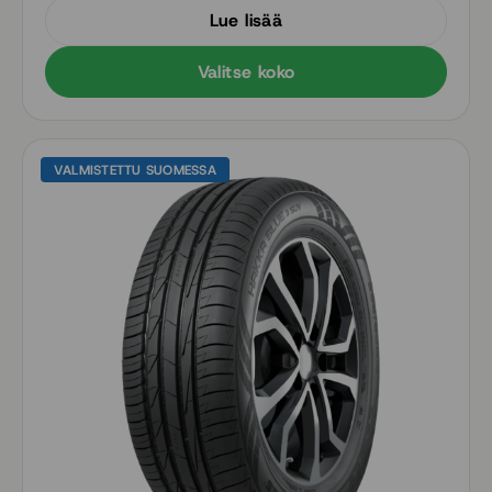
sähköautoihin
Lue lisää
Nauti mukavuudesta ja hiljaisesta ajamisesta myös
karkeilla teillä
Valitse koko
VALMISTETTU SUOMESSA