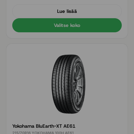
Lue lisää
Valitse koko
Yokohama BluEarth-XT AE61
215/70R16 YOKOHAMA 100H AE61