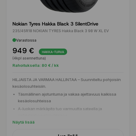
Nokian Tyres Hakka Black 3 SilentDrive
235/45R18 NOKIAN TYRES Hakka Black 3 98 W XL EV
Varastossa
949 €
HAKKA-TURVA
(4kpl asennettuna)
Rahoituksella:
80
€ / kk
HILJAISTA JA VARMAA HALLINTAA – Suunniteltu pohjoisiin
kesäolosuhteisiin.
Täsmällinen ajotuntuma ja vakaa ajettavuus kaikissa
kesäolosuhteissa
A-luokan märkäpito tuo varmuutta sateella ja
vaihtelevissa olosuhteissa
Näytä lisää
SilentDrive™-teknologia vaimentaa rengasmelua ja
parantaa ajomukavuutta