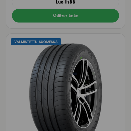
Lue lisää
kumiseos takaa oivallisen kulumiskestävyyden
Valitse koko
VALMISTETTU SUOMESSA