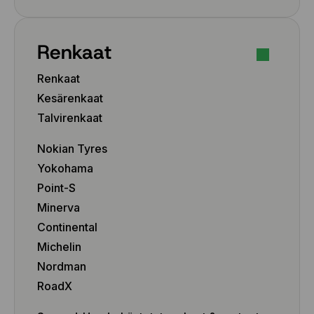
245/30 R20 90Y
245/35 R19 89W
Renkaat
245/35 R19 89W
245/35 R20 95Y
Renkaat
245/35 R20 95Y
Kesärenkaat
245/35 R20 95Y
245/35 R21 96Y
Talvirenkaat
245/40 R17 91W
Nokian Tyres
245/40 R18 93Y
245/40 R18 97Y
Yokohama
245/40 R18 97Y
Point-S
245/40 R19 94Y
Minerva
245/40 R19 98Y
Continental
245/40 R20 99Y
Michelin
245/45 R17 99Y
Nordman
245/45 R17 99Y
245/45 R18 96Y
RoadX
245/45 R18 100Y