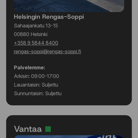
265/55 R18 109W
265/55 R19 109W
Helsingin Rengas-Soppi
275/30 R19 96Y
Sahaajankatu 13-15
275/30 R20 97Y
00880 Helsinki
275/30 R20 97Y
+358 9 5844 8400
275/35 R18 99Y
rengas-soppi@rengas-soppi.fi
275/35 R19 96Y
275/35 R19 100Y
275/35 R20 102Y
Palvelemme:
275/40 R18 99Y
Arkisin: 09:00-17:00
275/40 R19 105Y
Lauantaisin: Suljettu
275/40 R20 102Y
Sunnuntaisin: Suljettu
275/40 R20 106Y
275/40 R20 106Y
275/40 R20 106Y
275/40 R22 108Y
275/45 R18 107Y
Vantaa
275/45 R21 110W