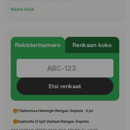
Näytä lisää
Muuttuva uraleveys parantaa vedenpoistoa ja
vähentää vesiliirron riskiä
Silent sipes -lamellointi vähentää ajomelua ja
lisää ajomukavuutta
Rekisterinumero
Renkaan koko
Leveät olkapääpalat lisäävät jäykkyyttä ja
tukevat pitoa kaarreajossa
Epäsymmetrinen pintakuvio parantaa pitoa
sekä kuivalla että märällä
Multi-pitch-rakenne vähentää rengasmelua ja
tasoittaa ajokokemusta
Etsi renkaat
Kevyempi rakenne parantaa ohjaustuntumaa
ja ajovakautta
Tilattavissa Helsingin Rengas-Sopista · 2 pv
Saatavilla (2 kpl) Vantaan Rengas-Sopista