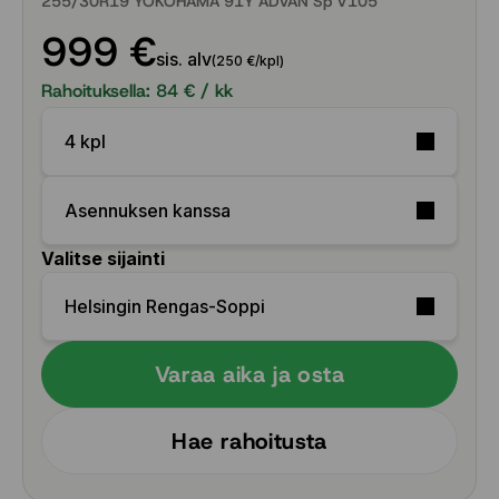
255/30R19 YOKOHAMA 91Y ADVAN Sp V105
999 €
sis. alv
(250 €/kpl)
Rahoituksella:
84
€ / kk
4 kpl
Asennuksen kanssa
Valitse sijainti
Helsingin Rengas-Soppi
Varaa aika ja osta
Hae rahoitusta