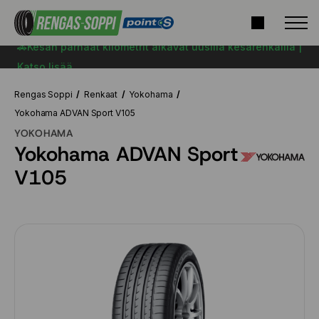
🚗Kesän parhaat kilometrit alkavat uusilla kesärenkailla |
Katso lisää
Rengas Soppi
Renkaat
Yokohama
Yokohama ADVAN Sport V105
YOKOHAMA
Yokohama ADVAN Sport
V105