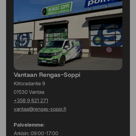
275/55 R19 111W
285/25 R20 93Y
285/30 R19 98Y
285/30 R20 99Y
285/35 R18 97Y
285/35 R18 97Y
285/35 R19 99Y
285/35 R22 106Y
285/40 R19 103Y
285/40 R19 107Y
Vantaan Rengas-Soppi
285/40 R21 109Y
285/40 R22 106Y
Kiitoradantie 9
285/45 R20 112Y
01530 Vantaa
285/45 R21 113Y
+358 9 821 271
285/50 R20 112V
vantaa@rengas-soppi.fi
295/25 R20 95Y
295/25 R21 96Y
Palvelemme:
295/30 R19 100Y
Arkisin: 09:00-17:00
295/30 R22 103Y