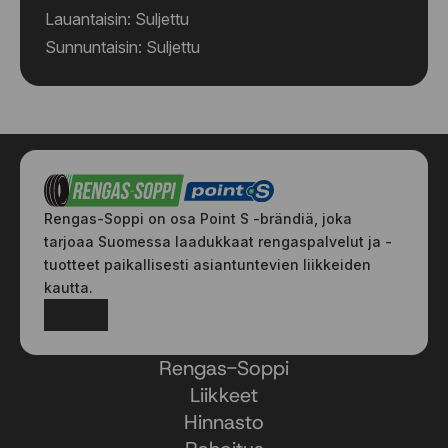
295/35 R19 100Y
Lauantaisin: Suljettu
295/35 R19 104Y
Sunnuntaisin: Suljettu
295/35 R20 105Y
295/35 R21 107Y
295/35 R22 108Y
295/40 R20 110Y
295/40 R21 111Y
295/45 R20 114W
295/45 R20 114W
Rengas-Soppi on osa Point S -brändiä, joka
305/25 R20 97Y
tarjoaa Suomessa laadukkaat rengaspalvelut ja -
305/25 R21 98Y
tuotteet paikallisesti asiantuntevien liikkeiden
305/25 R22 99Y
kautta.
305/30 R19 102Y
Facebook
Instagram
305/30 R23 105W
305/35 R23 111Y
Rengas-Soppi
315/25 R19 98Y
Liikkeet
315/25 R23 102Y
Hinnasto
315/30 R22 107Y
315/35 R20 110Y