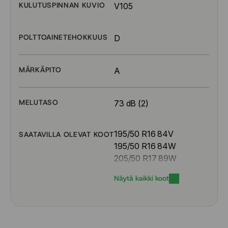
KULUTUSPINNAN KUVIO
V105
POLTTOAINETEHOKKUUS
D
MÄRKÄPITO
A
MELUTASO
73 dB (2)
195/50 R16 84V
SAATAVILLA OLEVAT KOOT
195/50 R16 84W
205/50 R17 89W
205/55 R16 91V
Näytä kaikki koot
205/55 R16 91W
205/55 R17 91Y
205/60 R16 92W
215/40 R18 89Y