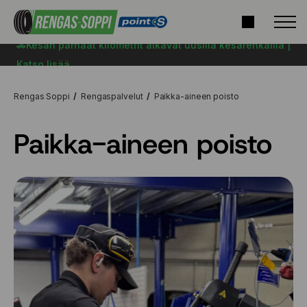
🚗Kesän parhaat kilometrit alkavat uusilla kesärenkailla |
Katso lisää
Rengas Soppi
Rengaspalvelut
Paikka-aineen poisto
Paikka-aineen poisto