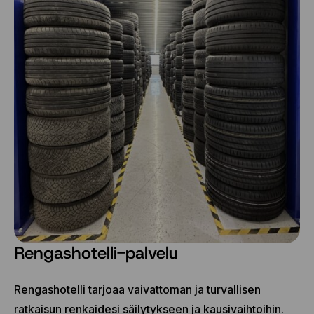
Rengashotelli-palvelu
Rengashotelli tarjoaa vaivattoman ja turvallisen
ratkaisun renkaidesi säilytykseen ja kausivaihtoihin.