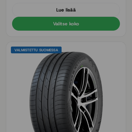
Luotettavaa matkantekoa – uusi ympäristöystävällinen
Lue lisää
kumiseos takaa oivallisen kulumiskestävyyden
Valitse koko
VALMISTETTU SUOMESSA