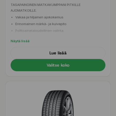
TASAPAINOINEN MATKAKUMPPANI PITKILLE
AJOMATKOILLE.
Vakaa ja hiljainen ajokokemus
Erinomainen märkä- ja kuivapito
Polttoainetaloudellinen valinta
Pitkä käyttöikä
Näytä lisää
Lue lisää
Valitse koko