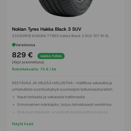
Nokian Tyres Hakka Black 3 SUV
235/60R18 NOKIAN TYRES Hakka Black 3 SUV 107 W XL
Varastossa
829 €
HAKKA-TURVA
(4kpl asennettuna)
Rahoituksella:
70
€ / kk
KESTÄVÄÄ JA VIILEÄÄ HALLINTAA – Hallittua vakautta ja
urheilullista suorituskykyä suurempiin katumaastureihin.
Nauti tarkasta ja vakaasta hallinnasta
Erinomainen märkäpito, torjuu tehokkaasti vesiliirtoa
Mukavan hiljainen, enemmän kestävyyttä kovassa
käytössä
Näytä lisää