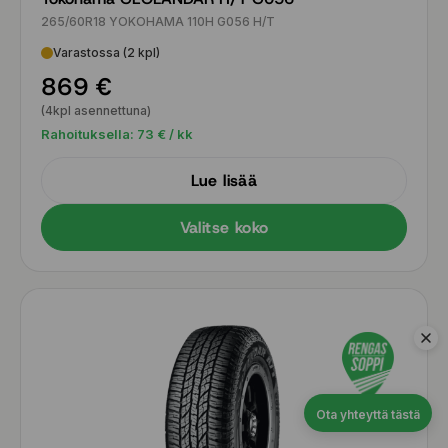
265/60R18 YOKOHAMA 110H G056 H/T
Varastossa (2 kpl)
869 €
(4kpl asennettuna)
Rahoituksella:
73
€ / kk
Lue lisää
Valitse koko
Ota yhteyttä tästä