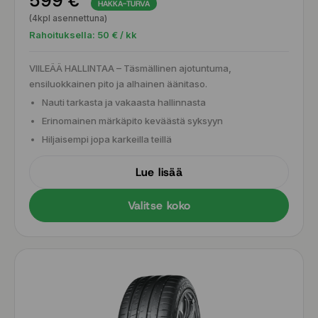
599 €
HAKKA-TURVA
(4kpl asennettuna)
Rahoituksella:
50
€ / kk
VIILEÄÄ HALLINTAA – Täsmällinen ajotuntuma,
ensiluokkainen pito ja alhainen äänitaso.
Nauti tarkasta ja vakaasta hallinnasta
Erinomainen märkäpito keväästä syksyyn
Hiljaisempi jopa karkeilla teillä
Lue lisää
Valitse koko