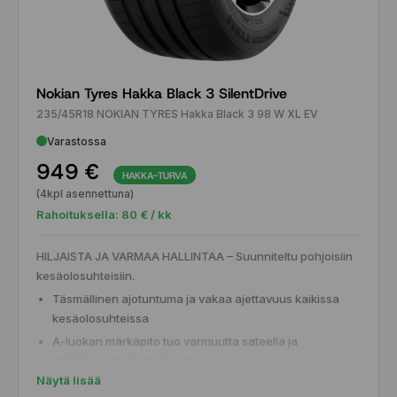
Nokian Tyres Hakka Black 3 SilentDrive
235/45R18 NOKIAN TYRES Hakka Black 3 98 W XL EV
Varastossa
949 €
HAKKA-TURVA
(4kpl asennettuna)
Rahoituksella:
80
€ / kk
HILJAISTA JA VARMAA HALLINTAA – Suunniteltu pohjoisiin
kesäolosuhteisiin.
Täsmällinen ajotuntuma ja vakaa ajettavuus kaikissa
kesäolosuhteissa
A-luokan märkäpito tuo varmuutta sateella ja
vaihtelevissa olosuhteissa
Näytä lisää
SilentDrive™-teknologia vaimentaa rengasmelua ja