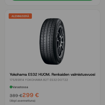
ALENNUSERÄ
Yokohama ES32 HUOM. Renkaiden valmistusvuosi
175/65R14 YOKOHAMA 82T ES32 DOT22
Varastossa
299 €
389 €
(4kpl asennettuna)