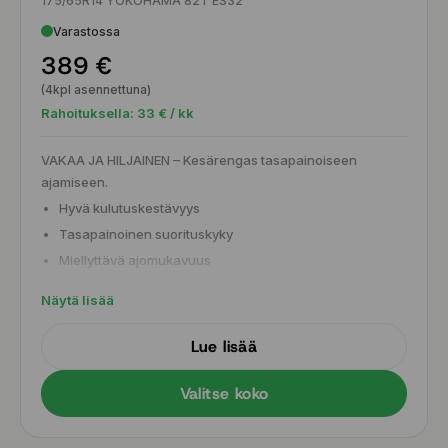
175/65R14 YOKOHAMA 82T ES32
Varastossa
389 €
(4kpl asennettuna)
Rahoituksella:
33
€ / kk
VAKAA JA HILJAINEN – Kesärengas tasapainoiseen
ajamiseen.
Hyvä kulutuskestävyys
Tasapainoinen suorituskyky
Miellyttävä ajomukavuus
Turvallinen pito vaihtelevissa kesäolosuhteissa
Näytä lisää
Lue lisää
Valitse koko