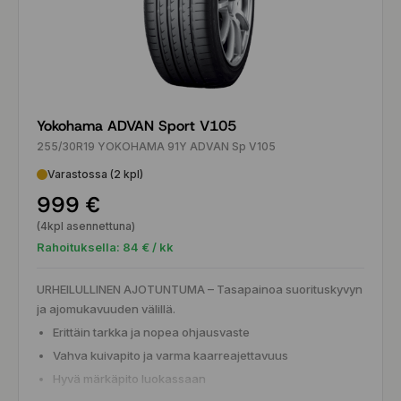
Yokohama ADVAN Sport V105
255/30R19 YOKOHAMA 91Y ADVAN Sp V105
Varastossa (2 kpl)
999 €
(4kpl asennettuna)
Rahoituksella:
84
€ / kk
URHEILULLINEN AJOTUNTUMA – Tasapainoa suorituskyvyn
ja ajomukavuuden välillä.
Erittäin tarkka ja nopea ohjausvaste
Vahva kuivapito ja varma kaarreajettavuus
Hyvä märkäpito luokassaan