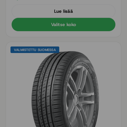
Aramid-sivupinnat parantavat kestävyyttä
Lue lisää
Valitse koko
VALMISTETTU SUOMESSA