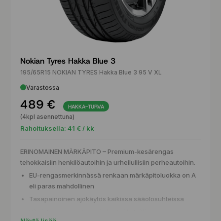
Nokian Tyres Hakka Blue 3
195/65R15 NOKIAN TYRES Hakka Blue 3 95 V XL
Varastossa
489 €
HAKKA-TURVA
(4kpl asennettuna)
Rahoituksella:
41
€ / kk
ERINOMAINEN MÄRKÄPITO – Premium-kesärengas
tehokkaisiin henkilöautoihin ja urheilullisiin perheautoihin.
EU-rengasmerkinnässä renkaan märkäpitoluokka on A
eli paras mahdollinen
Tasapainoinen ajokäytös kaikissa sääolosuhteissa
Hiljaista ajamisesta myös karkeilla teillä
Näytä lisää