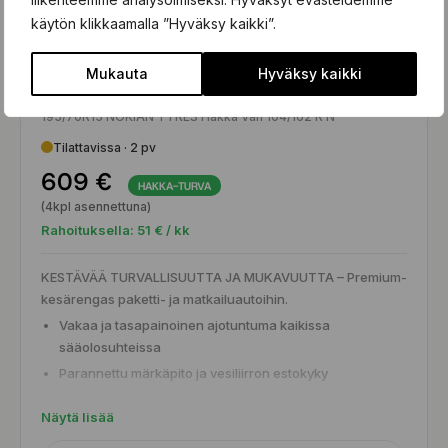
käytön klikkaamalla ”Hyväksy kaikki”.
Mukauta
Hyväksy kaikki
Nokian Tyres HAKKA VAN
195/70R15 NOKIAN TYRES Hakka Van 104/102 R N
Tilattavissa · 2 pv
609 €
HAKKA-TURVA
(4kpl asennettuna)
Rahoituksella:
51
€ / kk
KESTÄVÄÄ TURVALLISUUTTA JA MUKAVUUTTA – Premium-
kesärengas paketti- ja matkailuautoihin.
Vakaa ja tasapainoinen ajotuntuma kaikissa
sääolosuhteissa
Parannettu märkäpito ja vesiliirron estokyky
Kestää kovaa kulutusta – aramid-vahvistetut sivupinnat
Näytä lisää
torjuvat iskuja ja viiltoja
Pieni vierintävastus vähentää polttoainekustannuksia ja