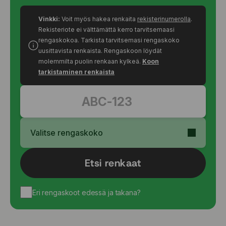
Vinkki:
Voit myös hakea renkaita
rekisterinumerolla
.
Rekisteriote ei välttämättä kerro tarvitsemaasi
rengaskokoa. Tarkista tarvitsemasi rengaskoko
uusittavista renkaista. Rengaskoon löydät
molemmilta puolin renkaan kylkeä.
Koon
tarkistaminen renkaista
Valitse rengaskoko
Etsi renkaat
Eri rengaskoot edessä ja takana?