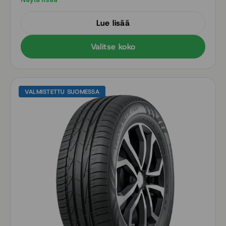
Sopiva rengas myös uusimpiin hybrideihin ja
sähköautoihin
Lue lisää
Nauti mukavuudesta ja hiljaisesta ajamisesta myös
karkeilla teillä
Valitse koko
VALMISTETTU SUOMESSA