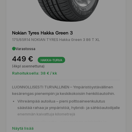
Nokian Tyres Hakka Green 3
175/65R14 NOKIAN TYRES Hakka Green 3 86 T XL
Varastossa
449 €
HAKKA-TURVA
(4kpl asennettuna)
Rahoituksella:
38
€ / kk
LUONNOLLISESTI TURVALLINEN – Ympäristöystävällinen
kesärengas pienempiin ja keskikokoisiin henkilöautoihin.
Vihreämpää autoilua – pieni polttoaineenkulutus
säästää rahaa ja ympäristöä, hybridi- ja sähköautoilijalle
enemmän kaivattuja kilometrejä
Hallittua turvallisuutta – erinomainen märkäpito ja
Näytä lisää
vesiliirronvastustuskyky, kun sade yllättää