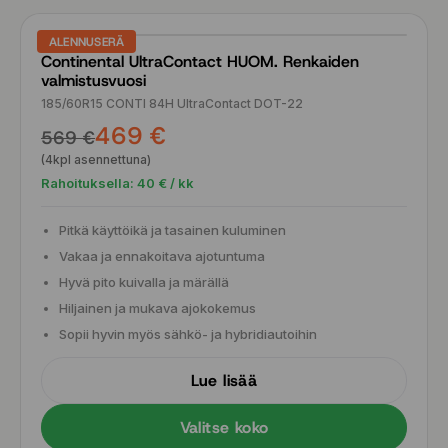
ALENNUSERÄ
Continental UltraContact HUOM. Renkaiden
valmistusvuosi
185/60R15 CONTI 84H UltraContact DOT-22
469 €
569 €
(4kpl asennettuna)
Rahoituksella:
40
€ / kk
Pitkä käyttöikä ja tasainen kuluminen
Vakaa ja ennakoitava ajotuntuma
Hyvä pito kuivalla ja märällä
Hiljainen ja mukava ajokokemus
Sopii hyvin myös sähkö- ja hybridiautoihin
Lue lisää
Valitse koko