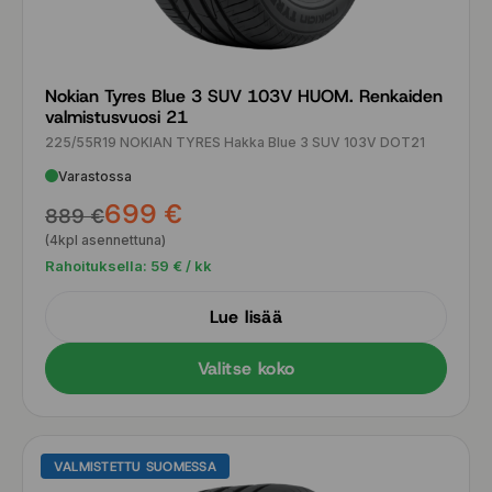
Nokian Tyres Blue 3 SUV 103V HUOM. Renkaiden
valmistusvuosi 21
225/55R19 NOKIAN TYRES Hakka Blue 3 SUV 103V DOT21
Varastossa
699 €
889 €
(4kpl asennettuna)
Rahoituksella:
59
€ / kk
Lue lisää
Valitse koko
VALMISTETTU SUOMESSA