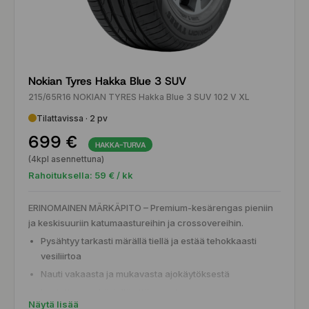
Nokian Tyres Hakka Blue 3 SUV
215/65R16 NOKIAN TYRES Hakka Blue 3 SUV 102 V XL
Tilattavissa · 2 pv
699 €
HAKKA-TURVA
(4kpl asennettuna)
Rahoituksella:
59
€ / kk
ERINOMAINEN MÄRKÄPITO – Premium-kesärengas pieniin
ja keskisuuriin katumaastureihin ja crossovereihin.
Pysähtyy tarkasti märällä tiellä ja estää tehokkaasti
vesiliirtoa
Nauti vakaasta ja mukavasta ajokäytöksestä
Luotettava sekä tiellä että maastossa
Näytä lisää