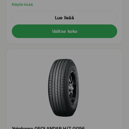
Tasapainoinen yhdistelmä sporttia ja mukavuutta
Näytä lisää
Lue lisää
Valitse koko
Yokohama GEOLANDAR H/T G056