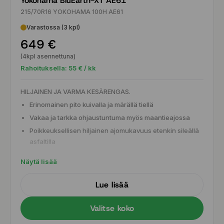
Yokohama BluEarth-XT AE61
215/70R16 YOKOHAMA 100H AE61
Varastossa (3 kpl)
649 €
(4kpl asennettuna)
Rahoituksella:
55
€ / kk
HILJAINEN JA VARMA KESÄRENGAS.
Erinomainen pito kuivalla ja märällä tiellä
Vakaa ja tarkka ohjaustuntuma myös maantieajossa
Poikkeuksellisen hiljainen ajomukavuus etenkin sileällä
asfaltilla
Tasapainoinen kuluminen ja hyvä käyttöikä arjen ajoon
Näytä lisää
Lue lisää
Valitse koko