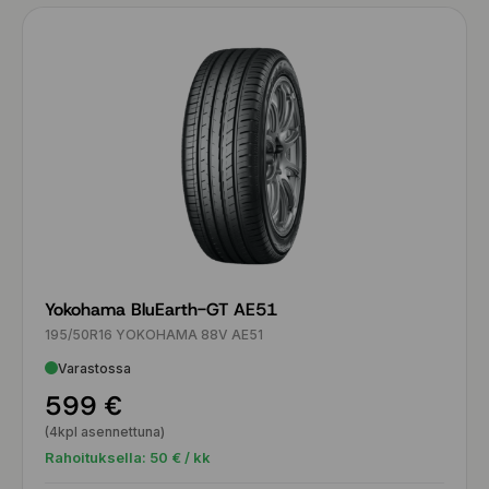
Yokohama BluEarth-GT AE51
195/50R16 YOKOHAMA 88V AE51
Varastossa
599 €
(4kpl asennettuna)
Rahoituksella:
50
€ / kk