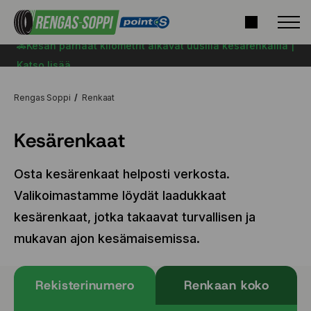
🚗Kesän parhaat kilometrit alkavat uusilla kesärenkailla |
Katso lisää
Rengas Soppi
Renkaat
Kesärenkaat
Osta kesärenkaat helposti verkosta.
Valikoimastamme löydät laadukkaat
kesärenkaat, jotka takaavat turvallisen ja
mukavan ajon kesämaisemissa.
Rekisterinumero
Renkaan koko