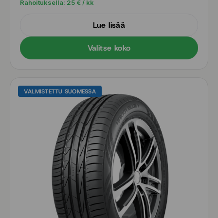
Rahoituksella:
25
€ / kk
Lue lisää
Valitse koko
VALMISTETTU SUOMESSA