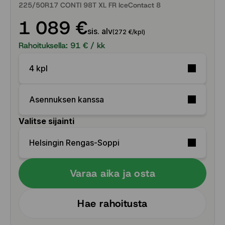
225/50R17 CONTI 98T XL FR IceContact 8
1 089 €
sis. alv
(272 €/kpl)
Rahoituksella:
91
€ / kk
4 kpl
Asennuksen kanssa
Valitse sijainti
Helsingin Rengas-Soppi
Varaa aika ja osta
Hae rahoitusta