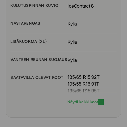
KULUTUSPINNAN KUVIO
IceContact 8
NASTARENGAS
Kyllä
LISÄKUORMA (XL)
Kyllä
VANTEEN REUNAN SUOJAUS
Kyllä
185/65 R15 92T
SAATAVILLA OLEVAT KOOT
195/55 R16 91T
195/65 R15 95T
205/50 R17 93T
Näytä kaikki koot
205/55 R16 94T
205/55 R17 95T
205/60 R16 96T
205/60 R17 97T