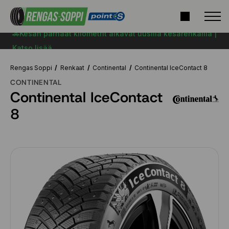
🚗Kesän parhaat kilometrit alkavat uusilla kesärenkailla |
Katso lisää
Rengas Soppi
Renkaat
Continental
Continental IceContact 8
CONTINENTAL
Continental IceContact
8