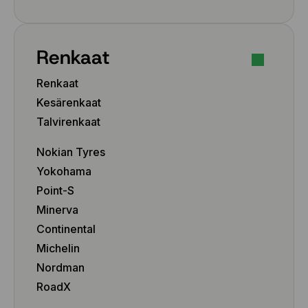
245/45 R19 102T
245/45 R20 103T
245/45 R21 104T
Renkaat
245/50 R19 105T
245/65 R17 111T
Renkaat
255/40 R18 99T
Kesärenkaat
255/40 R19 100T
255/40 R20 101T
Talvirenkaat
255/40 R21 102T
Nokian Tyres
255/45 R19 104T
255/45 R20 105T
Yokohama
255/45 R21 106T
Point-S
255/50 R19 107T
Minerva
255/50 R20 109T
Continental
255/55 R18 109T
Michelin
255/55 R19 111T
Nordman
255/55 R20 110T
255/60 R18 112T
RoadX
265/45 R20 108T