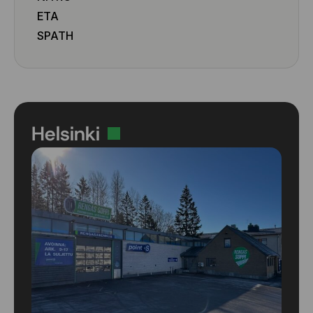
315/40 R21 115T
ETA
SPATH
Helsinki