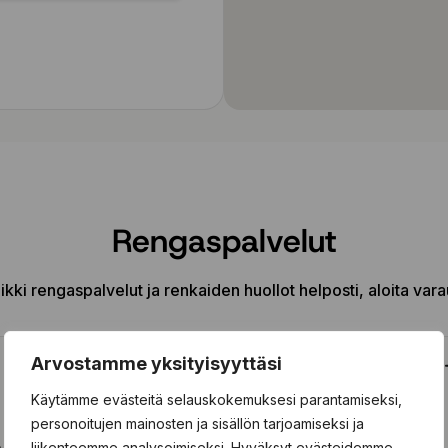
Rengaspalvelut
ikki rengaspalvelut ja renkaiden huollot helposti, aloita vara
Arvostamme yksityisyyttäsi
Käytämme evästeitä selauskokemuksesi parantamiseksi,
personoitujen mainosten ja sisällön tarjoamiseksi ja
Renkaiden asennus
liikenteemme analysoimiseksi. Hyväksyt evästeidemme