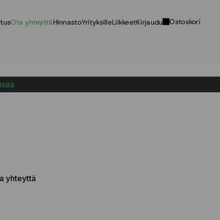
Ostoskori
itus
Ota yhteyttä
Hinnasto
Yrityksille
Liikkeet
Kirjaudu
lisää
ta yhteyttä