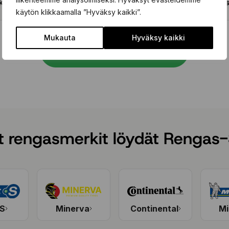
kkaus
Ta
vanteille
käytön klikkaamalla ”Hyväksy kaikki”.
Mukauta
Hyväksy kaikki
Varaa rengaspalvelu
t rengasmerkit löydät Rengas-
 S
Minerva
Continental
Mi