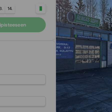
3.
14.
mipisteeseen