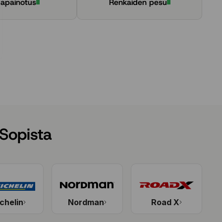
sapainotus
Renkaiden pesu
Sopista
chelin
Nordman
Road X