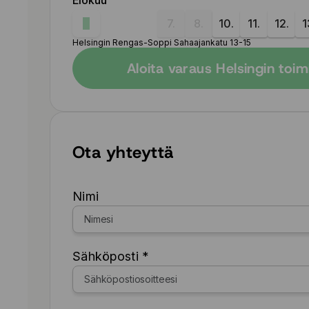
Elokuu
7.
8.
10.
11.
12.
1
Helsingin Rengas-Soppi Sahaajankatu 13-15
Aloita varaus Helsingin toi
Ota yhteyttä
Nimi
Sähköposti *