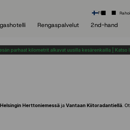
FI
Raho
gashotelli
Rengaspalvelut
2nd-hand
sän parhaat kilometrit alkavat uusilla kesärenkailla | Katso 
Helsingin Herttoniemessä
ja
Vantaan Kiitoradantiellä
. O