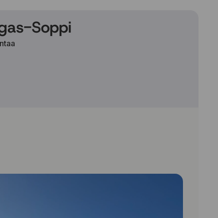
gas-Soppi
antaa