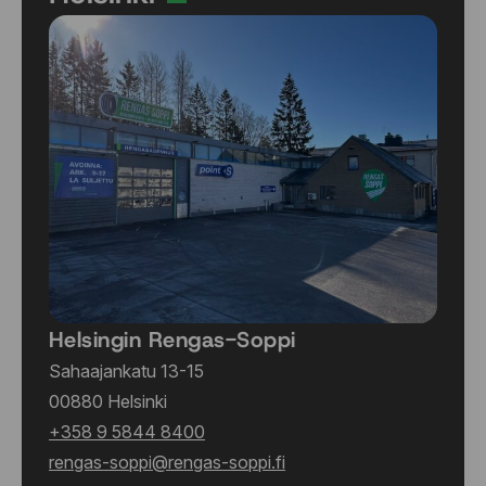
Helsingin Rengas-Soppi
Sahaajankatu 13-15
00880 Helsinki
+358 9 5844 8400
rengas-soppi@rengas-soppi.fi