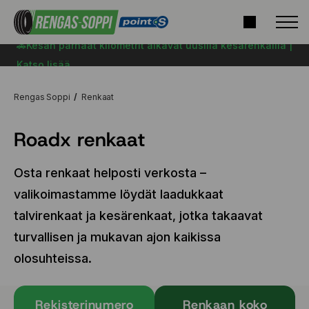
🚗Kesän parhaat kilometrit alkavat uusilla kesärenkailla |
Katso lisää
Rengas Soppi
Renkaat
Roadx renkaat
Osta renkaat helposti verkosta –
valikoimastamme löydät laadukkaat
talvirenkaat ja kesärenkaat, jotka takaavat
turvallisen ja mukavan ajon kaikissa
olosuhteissa.
Rekisterinumero
Renkaan koko