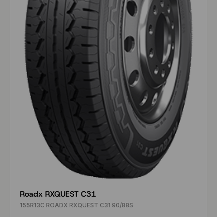
Roadx RXQUEST C31
155R13C ROADX RXQUEST C31 90/88S