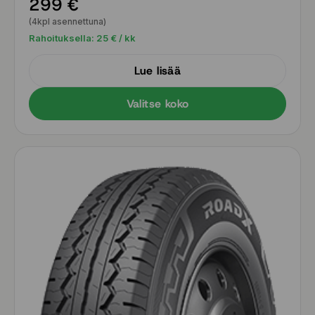
299 €
(4kpl asennettuna)
Rahoituksella:
25
€ / kk
Lue lisää
Valitse koko