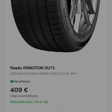
Roadx RXMOTION DU71
225/45R17 ROADX RXMOTION DU71 XL 94Y
Varastossa
409 €
(4kpl asennettuna)
Rahoituksella:
35
€ / kk