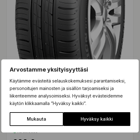
Arvostamme yksityisyyttäsi
Käytämme evästeitä selauskokemuksesi parantamiseksi,
personoitujen mainosten ja sisällön tarjoamiseksi ja
liikenteemme analysoimiseksi. Hyväksyt evästeidemme
käytön klikkaamalla ”Hyväksy kaikki”.
Roadx RXMOTION H11
Mukauta
Hyväksy kaikki
155/80R13 ROADX RXMOTION H11 79T
Varastossa