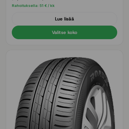
Rahoituksella:
51
€ / kk
Lue lisää
Valitse koko