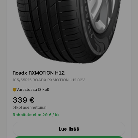
Roadx RXMOTION H12
185/55R15 ROADX RXMOTION H12 82V
Varastossa (3 kpl)
339 €
(4kpl asennettuna)
Rahoituksella:
29
€ / kk
Lue lisää