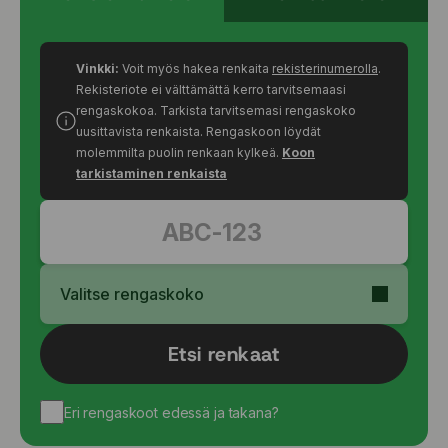
Vinkki:
Voit myös hakea renkaita
rekisterinumerolla
.
Rekisteriote ei välttämättä kerro tarvitsemaasi
rengaskokoa. Tarkista tarvitsemasi rengaskoko
uusittavista renkaista. Rengaskoon löydät
molemmilta puolin renkaan kylkeä.
Koon
tarkistaminen renkaista
Valitse rengaskoko
Etsi renkaat
Eri rengaskoot edessä ja takana?