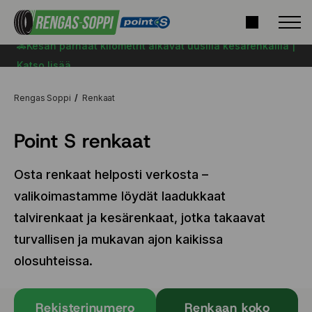
🚗Kesän parhaat kilometrit alkavat uusilla kesärenkailla |
Katso lisää
Rengas Soppi
Renkaat
Point S renkaat
Osta renkaat helposti verkosta –
valikoimastamme löydät laadukkaat
talvirenkaat ja kesärenkaat, jotka takaavat
turvallisen ja mukavan ajon kaikissa
olosuhteissa.
Rekisterinumero
Renkaan koko