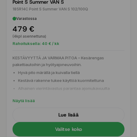
Point S Summer VAN S
185R14C Point S Summer VAN S 102/100Q
Varastossa
479 €
(4kpl asennettuna)
Rahoituksella:
40
€ / kk
KESTÄVYYTTÄ JA VARMAA PITOA – Kesärengas
pakettiautoihin ja hyötyajoneuvoihin.
Hyvä pito märällä ja kuivalla tiellä
Kestävä rakenne tukee käyttöä kuormitettuna
Alhainen vierintävastus parantaa ajomukavuutta
Tasapainoinen ajettavuus arjen ajoon
Näytä lisää
Luotettava ja kustannustehokas valinta
hyötyajoneuvoihin
Lue lisää
Valitse koko