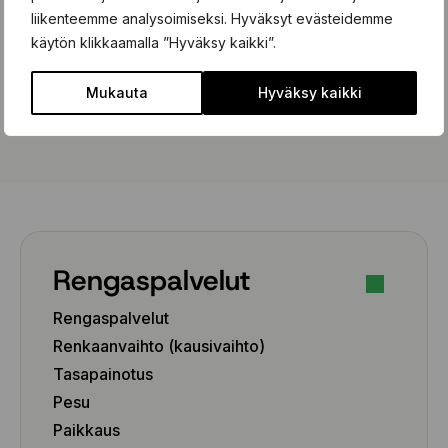
liikenteemme analysoimiseksi. Hyväksyt evästeidemme
käytön klikkaamalla ”Hyväksy kaikki”.
Tilaa uutiskirje
Mukauta
Hyväksy kaikki
Lähettämällä tämän lomakkeen hyväksyt, että tietojasi käsitellään
tietosuojakäytäntömme
mukaisesti.
Rengaspalvelut
Rengaspalvelut
Renkaanvaihto (kausivaihto)
Tasapainotus
Pesu
Paikkaus