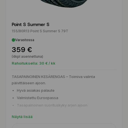
Point S Summer S
155/80R13 Point S Summer S 79T
Varastossa
359 €
(4kpl asennettuna)
Rahoituksella:
30
€ / kk
TASAPAINOINEN KESÄRENGAS – Toimiva valinta
päivittäiseen ajoon.
Hyvä asiakas palaute
Valmistettu Euroopassa
Tasapainoinen suorituskyky arjen ajoon
Miellyttävä ajotuntuma sekä kuivalla että märällä
Näytä lisää