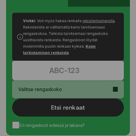
Vinkki:
Voit myös hakea renkaita
rekisterinumerolla
.
Rekisteriote ei välttämättä kerro tarvitsemaasi
rengaskokoa. Tarkista tarvitsemasi rengaskoko
uusittavista renkaista. Rengaskoon löydät
molemmilta puolin renkaan kylkeä.
Koon
tarkistaminen renkaista
Valitse rengaskoko
Etsi renkaat
Eri rengaskoot edessä ja takana?