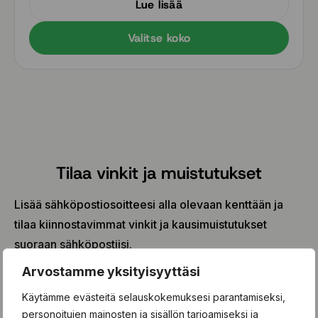
Lue lisää
Valitse koko
Tilaa vinkit ja muistutukset
Lisää sähköpostiosoitteesi alla olevaan kenttään ja
tilaa kiinnostavimmat vinkit ja kausimuistutukset
suoraan sähköpostiisi.
Arvostamme yksityisyyttäsi
Kirjoita sähköpostisi tähän...
Käytämme evästeitä selauskokemuksesi parantamiseksi,
personoitujen mainosten ja sisällön tarjoamiseksi ja