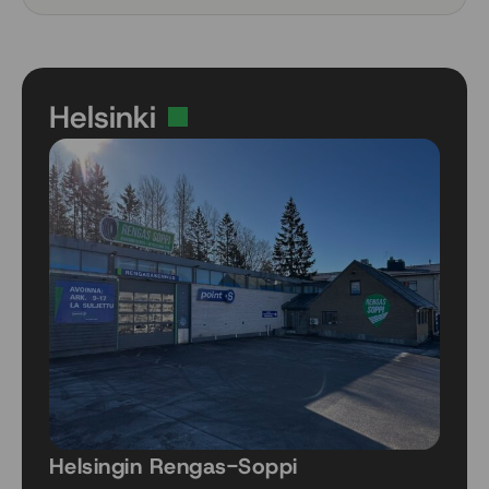
255/35 R20 97T
255/35 R20 97T
255/40 R18 99T
255/40 R19 100T
Helsinki
255/40 R20 101T
255/40 R21 102H
255/40 R22 103T
255/45 R19 104T
255/45 R20 105T
255/45 R21 106T
255/50 R19 107T
255/50 R20 109T
255/55 R18 109T
255/55 R19 111T
255/55 R20 110T
255/60 R18 112T
255/65 R17 114H
265/35 R22 102T
Helsingin Rengas-Soppi
265/40 R20 104T