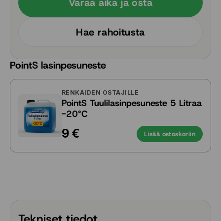
Varaa aika ja osta
Hae rahoitusta
PointS lasinpesuneste
RENKAIDEN OSTAJILLE
PointS Tuulilasinpesuneste 5 Litraa
-20°C
9 €
Lisää ostoskoriin
Tekniset tiedot