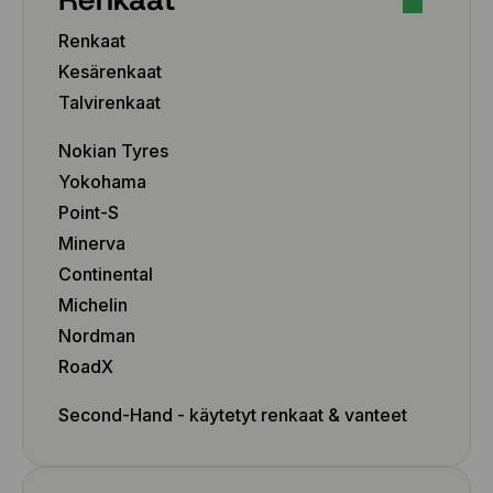
235/45 R20 100T
Renkaat
235/50 R18 101T
Kesärenkaat
235/50 R19 103T
235/50 R20 104T
Talvirenkaat
235/55 R17 103H
Nokian Tyres
235/55 R18 104H
235/55 R18 104T
Yokohama
235/55 R19 105T
Point-S
235/55 R20 105H
Minerva
235/55 R20 105T
Continental
235/60 R17 106T
Michelin
235/60 R18 107H
Nordman
235/60 R18 107T
235/60 R19 107T
RoadX
235/60 R20 108T
Second-Hand - käytetyt renkaat & vanteet
235/65 R17 108T
235/65 R18 110T
245/35 R19 93H