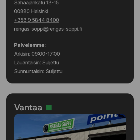
Sahaajankatu 13-15
265/40 R21 105H
00880 Helsinki
265/40 R22 106T
+358 9 5844 8400
265/45 R20 108T
rengas-soppi@rengas-soppi.fi
265/45 R21 108T
265/50 R19 110T
265/50 R20 111H
Palvelemme:
265/55 R19 113H
Arkisin: 09:00-17:00
265/55 R19 113H
Lauantaisin: Suljettu
265/55 R20 113H
Sunnuntaisin: Suljettu
265/60 R18 114T
265/65 R17 116T
265/70 R17 116T
265/70 R17 116T
275/35 R19 100T
Vantaa
275/35 R20 102T
275/40 R20 106T
275/40 R21 107T
275/40 R22 107H