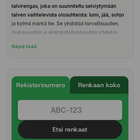
talvirengas, joka on suunniteltu selviytymään
talven vaihtelevista olosuhteista: lumi, jää, sohjo
ja kylmä märkä tie. Se yhdistää turvallisuuden,
mukavuuden ja energiatehokkuuden yhdeksi
tasapainoiseksi kokonaisuudeksi.
Näytä lisää
Renkaan kehityksessä on painotettu erityisesti
varmaa pitoa, hiljaista ajomukavuutta ja kevyttä
rullaavuutta, mikä tekee siitä hyvin monipuolisen
talvirenkaan myös sähköautoille.
Rekisterinumero
Renkaan koko
• Kolmikerroksinen lamellirakenne parantaa pitoa
ja hallittavuutta lumessa ja jäällä
• Uuden sukupolven Nordic-kumiseos vähentää
vierintävastusta ja parantaa energiatehokkuutta
Etsi renkaat
• Kehittynyt pintakuvio tarjoaa erinomaisen
melunhallinnan ja hiljaisen ajokokemuksen