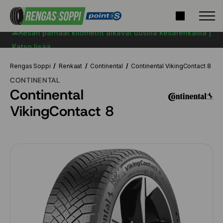
🚗Kesän parhaat kilometrit alkavat uusilla kesärenkailla |
Katso lisää
Rengas Soppi
Renkaat
Continental
Continental VikingContact 8
CONTINENTAL
Continental
VikingContact 8