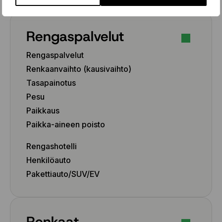
225/45 R19 96T
225/45 R19 96T
225/50 R17 98H
Rengaspalvelut
225/50 R17 98T
225/50 R18 99H
Rengaspalvelut
225/55 R17 101H
Renkaanvaihto (kausivaihto)
225/55 R18 102H
Tasapainotus
225/55 R19 103T
Pesu
225/60 R17 103H
Paikkaus
225/60 R18 104H
Paikka-aineen poisto
225/65 R17 106H
235/35 R19 91T
Rengashotelli
235/35 R19 91T
Henkilöauto
235/40 R19 96H
235/45 R17 97T
Pakettiauto/SUV/EV
235/45 R17 97T
235/45 R18 98T
235/45 R18 98T
Renkaat
235/45 R19 99T