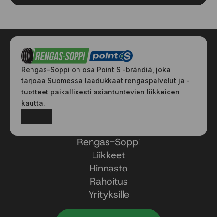
315/35 R20 110T
315/35 R21 111T
315/35 R22 111H
Rengas-Soppi on osa Point S -brändiä, joka
tarjoaa Suomessa laadukkaat rengaspalvelut ja -
tuotteet paikallisesti asiantuntevien liikkeiden
kautta.
Facebook
Instagram
Rengas-Soppi
Liikkeet
Hinnasto
Rahoitus
Yrityksille