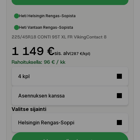
• Tasapainoinen rakenne tuo varmuutta myös
vaihtelevissa talviolosuhteissa
Heti Helsingin Rengas-Sopista
• Suunniteltu mukavaan ja turvalliseen
Heti Vantaan Rengas-Sopista
päivittäiseen talviajoon
225/45R18 CONTI 95T XL FR VikingContact 8
1 149 €
sis. alv
(287 €/kpl)
Rahoituksella:
96
€ / kk
4 kpl
Asennuksen kanssa
Valitse sijainti
Helsingin Rengas-Soppi