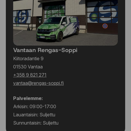
275/45 R19 108T
275/45 R20 110T
275/50 R20 113T
275/50 R22 115T
275/50 R22 115T
275/55 R20 117H
275/60 R20 116T
Vantaan Rengas-Soppi
275/60 R20 116T
275/65 R18 116T
Kiitoradantie 9
285/35 R21 105H
01530 Vantaa
285/35 R22 106T
+358 9 821 271
285/40 R22 110T
vantaa@rengas-soppi.fi
285/45 R21 113H
285/45 R22 114T
Palvelemme:
285/50 R20 116T
Arkisin: 09:00-17:00
295/35 R21 107H
295/40 R20 110T
Lauantaisin: Suljettu
295/40 R21 111T
Sunnuntaisin: Suljettu
305/40 R20 112T