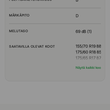
B
MÄRKÄPITO
D
MELUTASO
69 dB (1)
155/70 R19 88Q
SAATAVILLA OLEVAT KOOT
175/60 R18 85Q
175/65 R17 87Q
185/65 R15 92H
Näytä kaikki koot
195/55 R16 91T
195/55 R18 93H
195/65 R15 95T
205/45 R17 88H
205/50 R17 93H
205/55 R16 94T
205/55 R17 95H