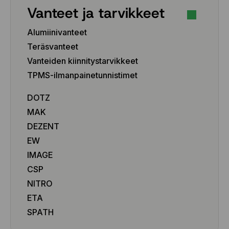
245/35 R20 95T
Vanteet ja tarvikkeet
245/40 R18 97T
245/40 R18 97T
Alumiinivanteet
245/40 R19 98T
Teräsvanteet
245/40 R21 100T
Vanteiden kiinnitystarvikkeet
245/45 R18 100T
TPMS-ilmanpainetunnistimet
245/45 R19 102T
245/45 R20 103T
DOTZ
245/45 R21 104T
MAK
245/50 R19 105T
245/50 R20 105H
DEZENT
245/55 R19 103H
EW
245/55 R19 103H
IMAGE
245/60 R18 109H
CSP
245/60 R18 109H
NITRO
245/65 R17 111T
ETA
245/65 R17 111T
255/35 R19 96T
SPATH
255/35 R19 96T