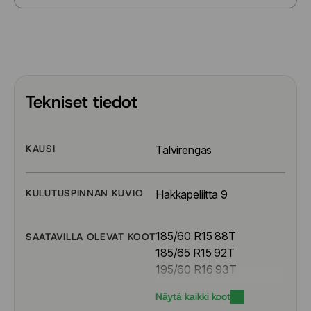
Tekniset tiedot
KAUSI
Talvirengas
KULUTUSPINNAN KUVIO
Hakkapeliitta 9
185/60 R15 88T
SAATAVILLA OLEVAT KOOT
185/65 R15 92T
195/60 R16 93T
195/65 R15 95T
Näytä kaikki koot
205/55 R16 94T