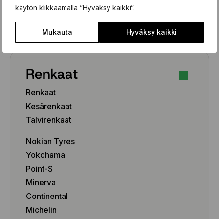
käytön klikkaamalla ”Hyväksy kaikki”.
Henkilöauto
Pakettiauto/SUV/EV
Mukauta
Hyväksy kaikki
Renkaat
Renkaat
Kesärenkaat
Talvirenkaat
Nokian Tyres
Yokohama
Point-S
Minerva
Continental
Michelin