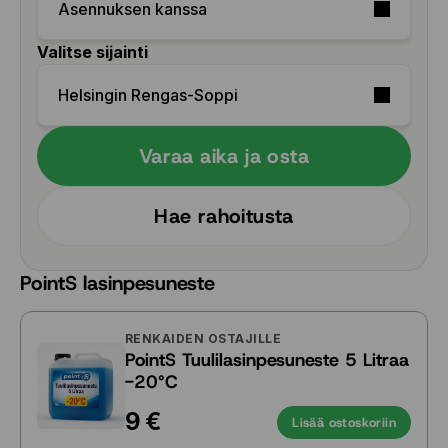
Asennuksen kanssa
Valitse sijainti
Helsingin Rengas-Soppi
Varaa aika ja osta
Hae rahoitusta
PointS lasinpesuneste
RENKAIDEN OSTAJILLE
PointS Tuulilasinpesuneste 5 Litraa
-20°C
9 €
Lisää ostoskoriin