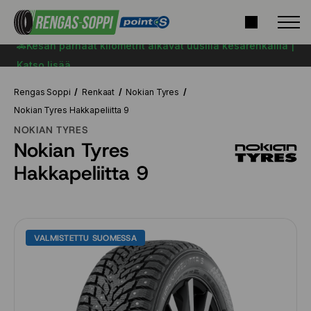
🚗Kesän parhaat kilometrit alkavat uusilla kesärenkailla |
Katso lisää
Rengas Soppi
Renkaat
Nokian Tyres
Nokian Tyres Hakkapeliitta 9
NOKIAN TYRES
Nokian Tyres
Hakkapeliitta 9
VALMISTETTU SUOMESSA