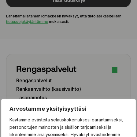
Tilaa uutiskirje
Lähettämällä tämän lomakkeen hyväksyt, että tietojasi käsitellään
tietosuojakäytäntömme
mukaisesti.
Rengaspalvelut
Rengaspalvelut
Renkaanvaihto (kausivaihto)
Tasapainotus
Pesu
Arvostamme yksityisyyttäsi
Paikkaus
Käytämme evästeitä selauskokemuksesi parantamiseksi,
Paikka-aineen poisto
personoitujen mainosten ja sisällön tarjoamiseksi ja
liikenteemme analysoimiseksi. Hyväksyt evästeidemme
Rengashotelli