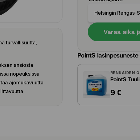
Helsingin Rengas-
Varaa aika j
turvallisuutta,
PointS lasinpesuneste
oksen ansiosta
RENKAIDEN O
issa nopeuksissa
PointS Tuul
ntaa ajomukavuutta
9 €
littavuutta