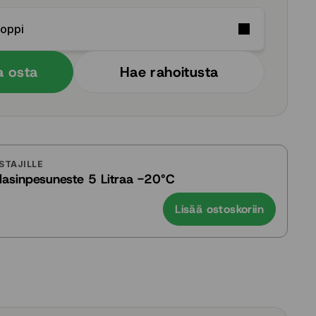
Soppi
a osta
Hae rahoitusta
STAJILLE
ilasinpesuneste 5 Litraa -20°C
Lisää ostoskoriin