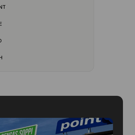
NT
E
O
H