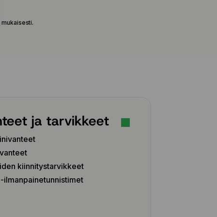
e
mukaisesti.
teet ja tarvikkeet
inivanteet
vanteet
iden kiinnitystarvikkeet
ilmanpainetunnistimet
Z