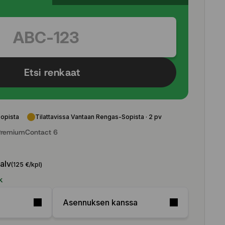
Etsi renkaat
Sopista
Tilattavissa Vantaan Rengas-Sopista · 2 pv
remiumContact 6
 alv
(125 €/kpl)
k
Asennuksen kanssa