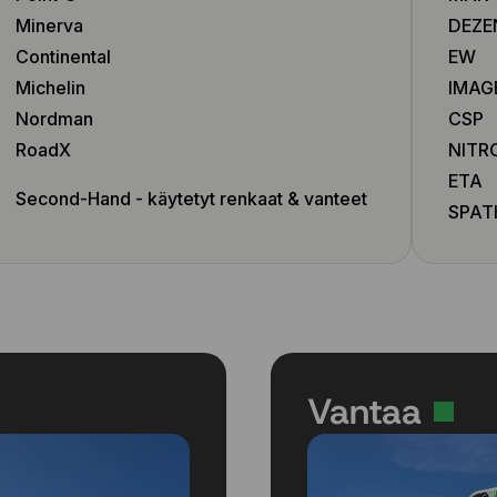
235/45 R19 99V
Minerva
DEZE
235/45 R19 99V
Continental
EW
235/45 R20 100W
Michelin
IMAG
235/50 R18 97V
235/50 R19 99V
Nordman
CSP
235/50 R19 99W
RoadX
NITR
235/50 R19 103V
ETA
235/50 R19 103Y
Second-Hand - käytetyt renkaat & vanteet
SPAT
235/55 R17 103W
235/55 R17 103W
235/55 R17 103W
235/55 R17 103W
235/55 R19 105V
235/60 R16 100W
235/60 R17 102V
Vantaa
235/60 R17 102V
235/65 R18 110H
235/65 R19 109W
245/40 R18 97Y