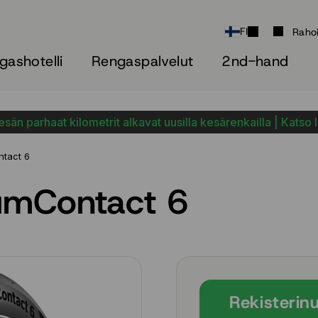
FI
Raho
gashotelli
Rengaspalvelut
2nd-hand
sän parhaat kilometrit alkavat uusilla kesärenkailla | Katso 
ntact 6
iumContact 6
Rekisterin