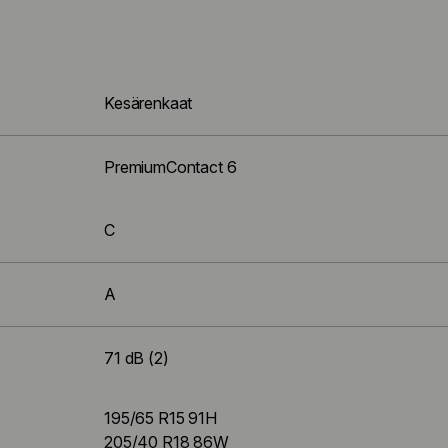
Kesärenkaat
PremiumContact 6
C
A
71 dB (2)
195/65 R15 91H
205/40 R18 86W