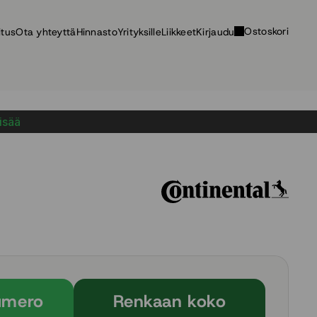
Ostoskori
itus
Ota yhteyttä
Hinnasto
Yrityksille
Liikkeet
Kirjaudu
lisää
umero
Renkaan koko