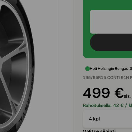
Heti Helsingin Rengas-
195/65R15 CONTI 91H P
499 €
sis.
Rahoituksella:
42
€ / k
4 kpl
Valitse sijainti