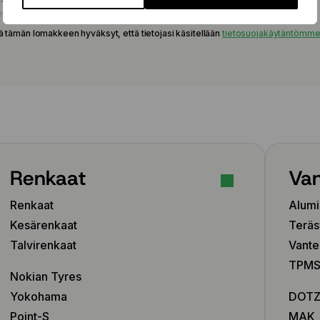
225/50 R18 95W
225/50 R18 99W
ä tämän lomakkeen hyväksyt, että tietojasi käsitellään
tietosuojakäytäntömm
225/50 R18 99W
225/55 R19 99V
225/55 R19 103V
225/55 R19 103V
225/55 R19 103Y
225/55 R19 103Y
225/60 R18 104V
235/40 R18 91Y
Renkaat
Van
235/40 R19 96W
235/40 R19 96W
Renkaat
Alumi
235/40 R19 96Y
235/40 R19 96Y
Kesärenkaat
Teräs
235/45 R17 94W
Talvirenkaat
Vante
235/45 R18 94V
TPMS-
235/45 R18 94Y
Nokian Tyres
235/45 R18 98W
Yokohama
DOT
235/45 R18 98Y
Point-S
MAK