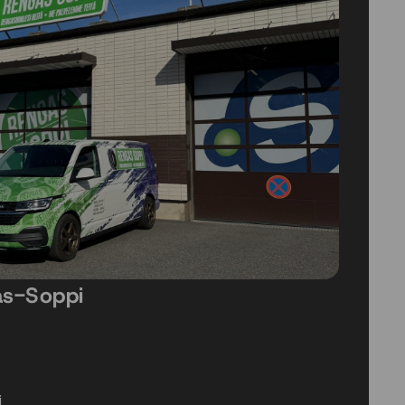
as-Soppi
i