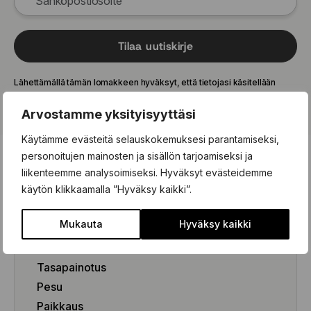
Tilaa uutiskirje
Lähettämällä tämän lomakkeen hyväksyt, että tietojasi käsitellään
tietosuojakäytäntömme
mukaisesti.
Arvostamme yksityisyyttäsi
Käytämme evästeitä selauskokemuksesi parantamiseksi,
personoitujen mainosten ja sisällön tarjoamiseksi ja
liikenteemme analysoimiseksi. Hyväksyt evästeidemme
käytön klikkaamalla ”Hyväksy kaikki”.
Rengaspalvelut
Mukauta
Hyväksy kaikki
Rengaspalvelut
Renkaanvaihto (kausivaihto)
Tasapainotus
Pesu
Paikkaus