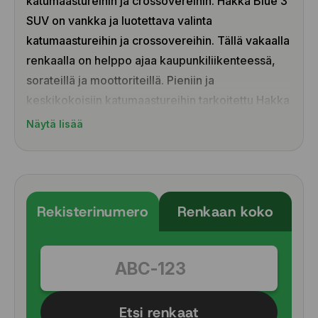
katumaastureihin ja crossovereihin. Hakka Blue 3
SUV on vankka ja luotettava valinta
katumaastureihin ja crossovereihin. Tällä vakaalla
renkaalla on helppo ajaa kaupunkiliikenteessä,
sorateillä ja moottoriteillä. Pieniin ja
keskikokoisiin katumaastureihin tarkoitettu Hakka
Blue 3 SUV tarjoaa parannettua pitoa, vakautta ja
Näytä lisää
kestävyyttä, mikä tekee ajamisesta helppoa ja
mukavaa sadesäällä ja vaihtelevassa maastossa.
EU-rengasmerkinnän mukainen märkäpitoluokka
on A eli paras mahdollinen luokitus.
Rekisterinumero
Renkaan koko
Pysähtyy tarkasti märällä tiellä ja estää
tehokkaasti vesiliirtoa
Nauti vakaasta ja mukavasta ajokäytöksestä
Luotettava sekä tiellä että maastossa
Aramid-sivupinnat parantavat kestävyyttä
Etsi renkaat