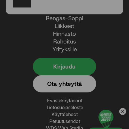
Facebook
Instagram
Rengas-Soppi
Liikkeet
Hinnasto
Rahoitus
Yrityksille
Kirjaudu
Ota yhteyttä
Evästekäytännöt
Tietosuojaseloste
Käyttöehdot
Peruutusehdot
WDS Web Studio