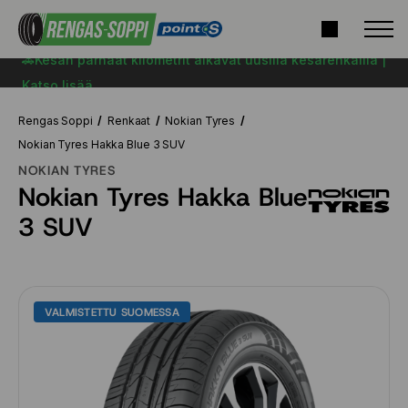
🚗Kesän parhaat kilometrit alkavat uusilla kesärenkailla |
Katso lisää
Rengas Soppi
Renkaat
Nokian Tyres
Nokian Tyres Hakka Blue 3 SUV
NOKIAN TYRES
Nokian Tyres Hakka Blue
3 SUV
VALMISTETTU SUOMESSA