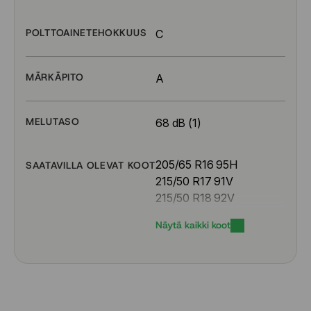
POLTTOAINETEHOKKUUS
C
MÄRKÄPITO
A
MELUTASO
68 dB (1)
205/65 R16 95H
SAATAVILLA OLEVAT KOOT
215/50 R17 91V
215/50 R18 92V
215/55 R17 94V
Näytä kaikki koot
215/55 R18 99V
215/60 R16 95V
215/60 R17 96H
215/65 R16 98H
215/65 R17 99V