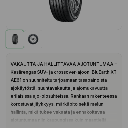
VAKAUTTA JA HALLITTAVAA AJOTUNTUMAA –
Kesärengas SUV- ja crossover-ajoon. BluEarth XT
AE61 on suunniteltu tarjoamaan tasapainoista
ajokäytöstä, suuntavakautta ja ajomukavuutta
erilaisissa ajo-olosuhteissa. Renkaan rakenteessa
korostuvat jäykkyys, märkäpito sekä melun
hallinta, mikä tukee vakaata ja ennakoitavaa
ajotuntumaa niin kaupungissa kuin maantiellä.