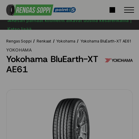
🚗Kesän parhaat kilometrit alkavat uusilla kesärenkailla |
Katso lisää
Rengas Soppi
Renkaat
Yokohama
Yokohama BluEarth-XT AE61
YOKOHAMA
Yokohama BluEarth-XT
AE61