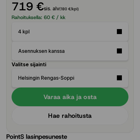
719 €
sis. alv
(180 €/kpl)
Rahoituksella:
60
€ / kk
4 kpl
Asennuksen kanssa
Valitse sijainti
Helsingin Rengas-Soppi
Varaa aika ja osta
Hae rahoitusta
PointS lasinpesuneste