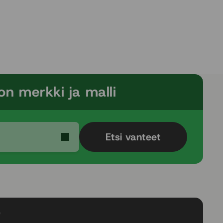
on merkki ja malli
Etsi vanteet
e