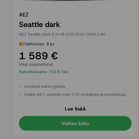
AEZ
Seattle dark
AEZ Seattle dark 8,5x19 5/112 Et26 CB66,6 60
Tilattavissa · 8 pv
1 589 €
(4kpl asennettuna)
Rahoituksella:
133
€ / kk
Kestävä sekä tyylikäs
Kaikki AEZ-vanteet ovat TÜV-testattuja ja sertifioituja
Lue lisää
Valitse koko