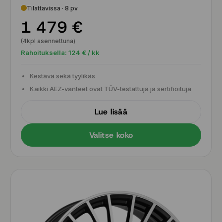
Tilattavissa · 8 pv
1 479 €
(4kpl asennettuna)
Rahoituksella:
124
€ / kk
Kestävä sekä tyylikäs
Kaikki AEZ-vanteet ovat TÜV-testattuja ja sertifioituja
Lue lisää
Valitse koko