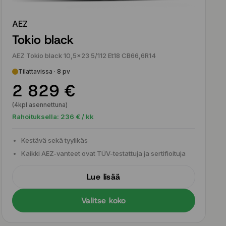
AEZ
Tokio black
AEZ Tokio black 10,5x23 5/112 Et18 CB66,6R14
Tilattavissa · 8 pv
2 829 €
(4kpl asennettuna)
Rahoituksella:
236
€ / kk
Kestävä sekä tyylikäs
Kaikki AEZ-vanteet ovat TÜV-testattuja ja sertifioituja
Lue lisää
Valitse koko