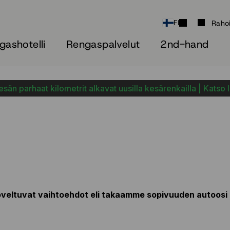
FI
Raho
gashotelli
Rengaspalvelut
2nd-hand
sän parhaat kilometrit alkavat uusilla kesärenkailla | Katso 
veltuvat vaihtoehdot eli takaamme sopivuuden autoosi