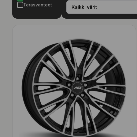
Teräsvanteet
Kaikki värit