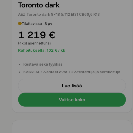
Toronto dark
AEZ Toronto dark 8x18 5/112 Et31 CB66,6 R13
Tilattavissa · 8 pv
1 219 €
(4kpl asennettuna)
Rahoituksella:
102
€ / kk
Kestävä sekä tyylikäs
Kaikki AEZ-vanteet ovat TÜV-testattuja ja sertifioituja
Lue lisää
Valitse koko