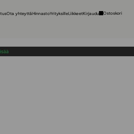
Ostoskori
itus
Ota yhteyttä
Hinnasto
Yrityksille
Liikkeet
Kirjaudu
lisää