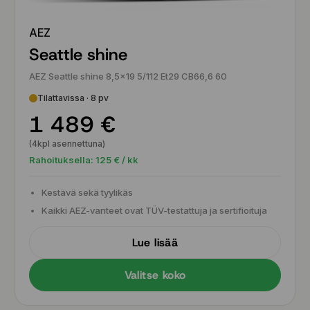
AEZ
Seattle shine
AEZ Seattle shine 8,5x19 5/112 Et29 CB66,6 60
Tilattavissa · 8 pv
1 489 €
(4kpl asennettuna)
Rahoituksella:
125
€ / kk
Kestävä sekä tyylikäs
Kaikki AEZ-vanteet ovat TÜV-testattuja ja sertifioituja
Lue lisää
Valitse koko