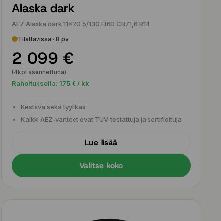
Alaska dark
AEZ Alaska dark 11x20 5/130 Et60 CB71,6 R14
Tilattavissa · 8 pv
2 099 €
(4kpl asennettuna)
Rahoituksella:
175
€ / kk
Kestävä sekä tyylikäs
Kaikki AEZ-vanteet ovat TÜV-testattuja ja sertifioituja
Lue lisää
Valitse koko