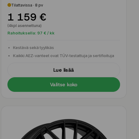
Tilattavissa · 8 pv
1 159 €
(4kpl asennettuna)
Rahoituksella:
97
€ / kk
Kestävä sekä tyylikäs
Kaikki AEZ-vanteet ovat TÜV-testattuja ja sertifioituja
Lue lisää
Valitse koko