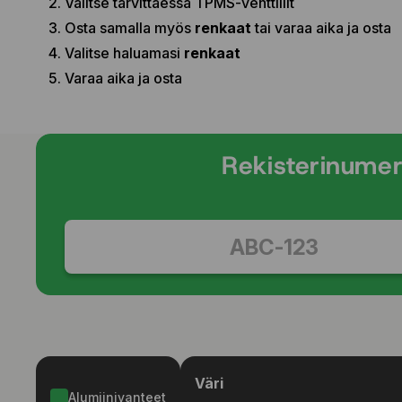
Valitse tarvittaessa TPMS-venttiilit
Osta samalla myös
renkaat
tai varaa aika ja osta
Valitse haluamasi
renkaat
Varaa aika ja osta
Rekisterinume
Väri
Alumiinivanteet