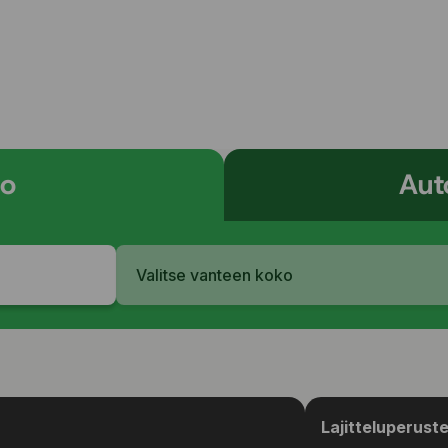
ro
Aut
Valitse vanteen koko
Lajitteluperust