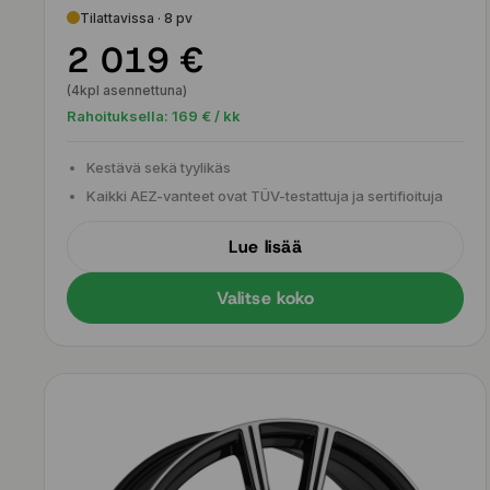
Tilattavissa · 8 pv
2 019 €
(4kpl asennettuna)
Rahoituksella:
169
€ / kk
Kestävä sekä tyylikäs
Kaikki AEZ-vanteet ovat TÜV-testattuja ja sertifioituja
Lue lisää
Valitse koko