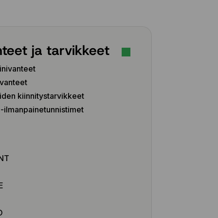
teet ja tarvikkeet
inivanteet
vanteet
iden kiinnitystarvikkeet
ilmanpainetunnistimet
Z
NT
E
O