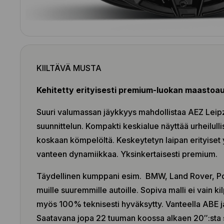
KIILTÄVÄ MUSTA
Kehitetty erityisesti premium-luokan maastoaut
Suuri valumassan jäykkyys mahdollistaa AEZ Leipz
suunnittelun. Kompakti keskialue näyttää urheilulli
koskaan kömpelöltä. Keskeytetyn laipan erityiset 
vanteen dynamiikkaa. Yksinkertaisesti premium.
Täydellinen kumppani esim. BMW, Land Rover, Po
muille suuremmille autoille. Sopiva malli ei vain ki
myös 100% teknisesti hyväksytty. Vanteella ABE 
Saatavana jopa 22 tuuman koossa alkaen 20″:sta