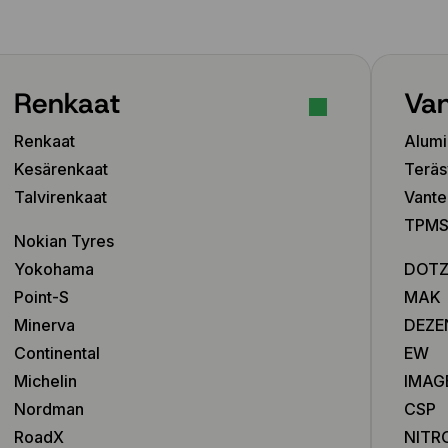
9x20 5x120 ET42
9x20 5x120 ET44
10.5x21 5x112 ET20
10.5x21 5x112 ET43
Renkaat
Van
10.5x21 5x112 ET50
10.5x21 5x114.3 ET48
Renkaat
Alumi
10.5x21 5x130 ET48
10.5x22 5x112 ET20
Kesärenkaat
Teräs
10.5x22 5x112 ET43
Talvirenkaat
Vante
10.5x22 5x120 ET35
TPMS-
10.5x22 5x130 ET47
Nokian Tyres
Yokohama
DOT
Point-S
MAK
Minerva
DEZE
Continental
EW
Michelin
IMAG
Nordman
CSP
RoadX
NITR