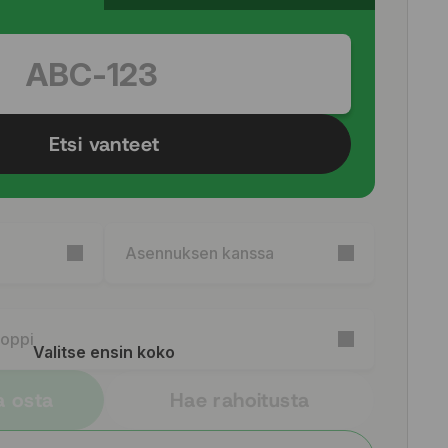
Etsi vanteet
Asennuksen kanssa
Soppi
Valitse ensin koko
a osta
Hae rahoitusta