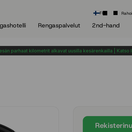
FI
Raho
gashotelli
Rengaspalvelut
2nd-hand
sän parhaat kilometrit alkavat uusilla kesärenkailla | Katso 
Rekisterin