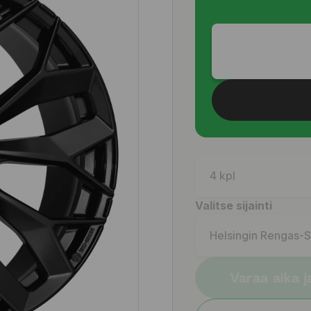
4 kpl
Valitse sijainti
Helsingin Rengas-
Varaa aika j