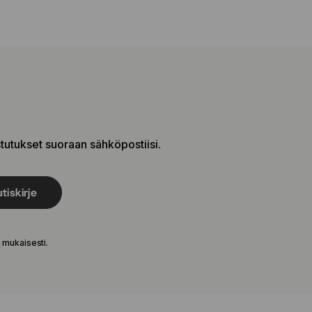
stutukset suoraan sähköpostiisi.
tiskirje
e
mukaisesti.