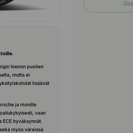
Ost
oille.
igin hienon puolien
selta, mutta ei
yksityiskohdat lisäävät
rsche ja monille
lpailukykyisesti, vaan
ja ECE hyväksynnät.
 sekä myös väreissä