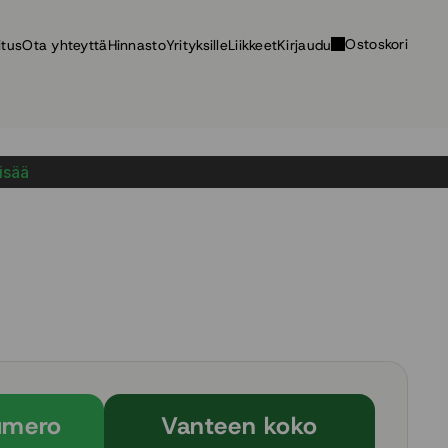
Ostoskori
itus
Ota yhteyttä
Hinnasto
Yrityksille
Liikkeet
Kirjaudu
lisää
umero
Vanteen koko