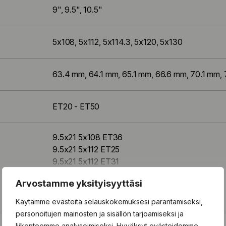
9", 9.5", 10.5"
5x108, 5x112, 5x114.3, 5x120, 5x130
63.4 mm, 64.1 mm, 65.1 mm, 66.6 mm, 70.1 mm, 
ET20 - ET50
9.5x21 5x108 ET36
9.5x21 5x112 ET25
9.5x21 5x112 ET31
9.5x21 5x112 ET37
Näytä kaikki koot
Arvostamme yksityisyyttäsi
9.5x21 5x112 ET42
9.5x21 5x112 ET42
Käytämme evästeitä selauskokemuksesi parantamiseksi,
9.5x21 5x112 ET45
personoitujen mainosten ja sisällön tarjoamiseksi ja
9.5x21 5x114.3 ET40
liikenteemme analysoimiseksi. Hyväksyt evästeidemme