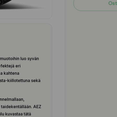
Ost
muotoihin luo syvän
fektejä eri
na kahtena
sta-kiillotettuna sekä
unnelmallaan,
 taidekentällään. AEZ
lu kuvastaa tätä