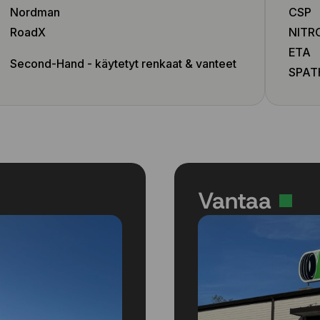
8x18 5x112 ET40
Nordman
CSP
8x18 5x112 ET44
RoadX
NITR
8x18 5x112 ET46
ETA
8x18 5x112 ET54
Second-Hand - käytetyt renkaat & vanteet
SPAT
8x19 5x108 ET42
8x19 5x108 ET48
8x19 5x112 ET27
8x19 5x112 ET34
8x19 5x112 ET40
8x19 5x112 ET45
8x19 5x112 ET46
Vantaa
8x19 5x114.3 ET30
8x19 5x130 ET50
8x20 5x108 ET45
8x20 5x108 ET48
8x20 5x112 ET26
8x20 5x112 ET27
8x20 5x112 ET45