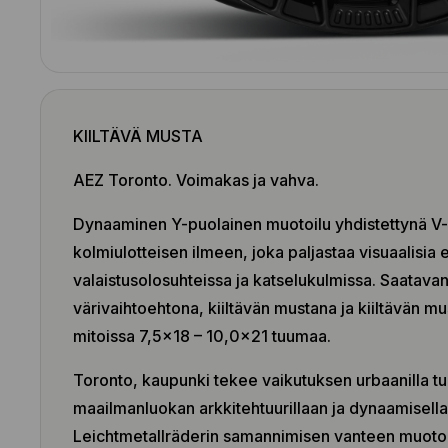
KIILTÄVÄ MUSTA
AEZ Toronto. Voimakas ja vahva.
Dynaaminen Y-puolainen muotoilu yhdistettynä V-
kolmiulotteisen ilmeen, joka paljastaa visuaalisia e
valaistusolosuhteissa ja katselukulmissa. Saatava
värivaihtoehtona, kiiltävän mustana ja kiiltävän mu
mitoissa 7,5×18 – 10,0×21 tuumaa.
Toronto, kaupunki tekee vaikutuksen urbaanilla t
maailmanluokan arkkitehtuurillaan ja dynaamisella
Leichtmetallräderin samannimisen vanteen muotoi