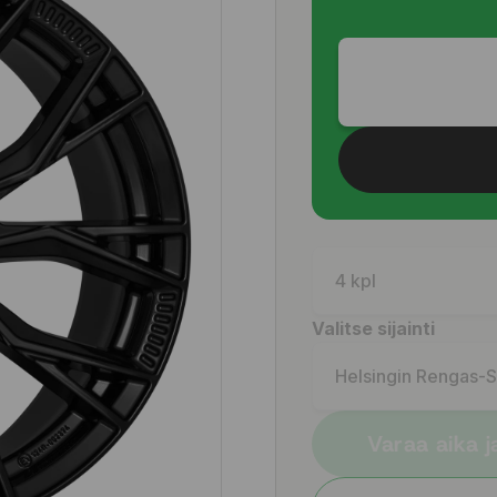
4 kpl
Valitse sijainti
Helsingin Rengas-
Varaa aika j