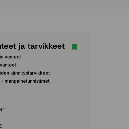
teet ja tarvikkeet
inivanteet
vanteet
iden kiinnitystarvikkeet
ilmanpainetunnistimet
Z
NT
E