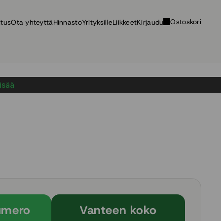
Ostoskori
itus
Ota yhteyttä
Hinnasto
Yrityksille
Liikkeet
Kirjaudu
lisää
umero
Vanteen koko