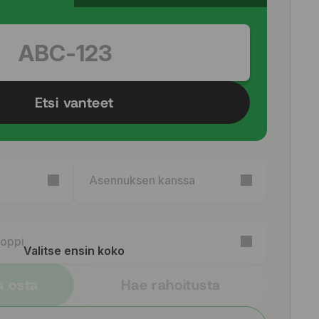
Etsi vanteet
Asennuksen kanssa
Soppi
Valitse ensin koko
a osta
Hae rahoitusta