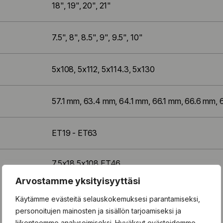
18", 19", 20", 21"
7.5", 8", 8.5", 9", 9.5", 10"
5x108, 5x112, 5x114.3, 5x130
57.1 mm, 63.4 mm, 64.1 mm, 66.1 mm, 66.6 mm, 
ET19 - ET63
7.5x18 5x108 ET46
7.5x18 5x108 ET50
Arvostamme yksityisyyttäsi
7.5x18 5x112 ET23
7.5x18 5x112 ET25
Käytämme evästeitä selauskokemuksesi parantamiseksi,
Näytä kaikki koot
7.5x18 5x112 ET46
personoitujen mainosten ja sisällön tarjoamiseksi ja
liikenteemme analysoimiseksi. Hyväksyt evästeidemme