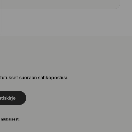
stutukset suoraan sähköpostiisi.
tiskirje
e
mukaisesti.