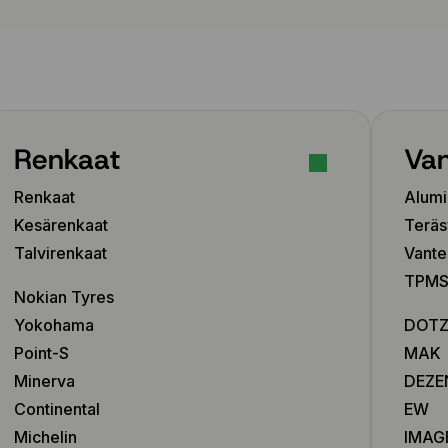
8.5x20 5x112 ET35
8.5x20 5x112 ET40
8.5x20 5x112 ET40
8.5x20 5x112 ET43
8.5x20 5x112 ET46
8.5x21 5x112 ET30
Renkaat
Van
8.5x21 5x112 ET32
8.5x21 5x112 ET38
Renkaat
Alumi
8.5x21 5x112 ET40
8.5x21 5x112 ET43
Kesärenkaat
Teräs
8.5x21 5x112 ET48
Talvirenkaat
Vante
8.5x21 5x114.3 ET43
TPMS-
8.5x21 5x114.3 ET45
Nokian Tyres
8.5x21 5x130 ET46
Yokohama
DOT
8x18 5x108 ET42
Point-S
MAK
8x18 5x108 ET45
Minerva
DEZE
8x18 5x112 ET31
Continental
EW
8x18 5x112 ET39
Michelin
IMAG
8x18 5x112 ET40