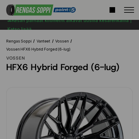
🚗Kesän parhaat kilometrit alkavat uusilla kesärenkailla |
Katso lisää
Rengas Soppi
Vanteet
Vossen
Vossen HFX6 Hybrid Forged (6-lug)
VOSSEN
HFX6 Hybrid Forged (6-lug)