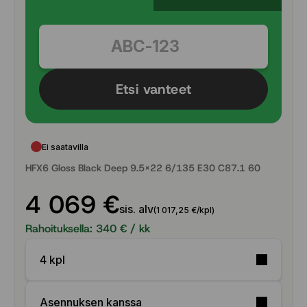
Etsi vanteet
Ei saatavilla
HFX6 Gloss Black Deep 9.5x22 6/135 E30 C87.1 60
4 069 €
sis. alv
(1 017,25 €/kpl)
Rahoituksella:
340
€ / kk
4 kpl
Asennuksen kanssa