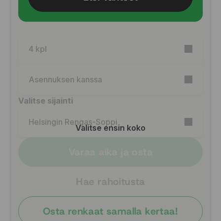
4 kpl
Asennuksen kanssa
Valitse sijainti
Helsingin Rengas-Soppi
Valitse ensin koko
Varaa aika ja osta
Hae rahoitusta
Osta renkaat samalla kertaa!