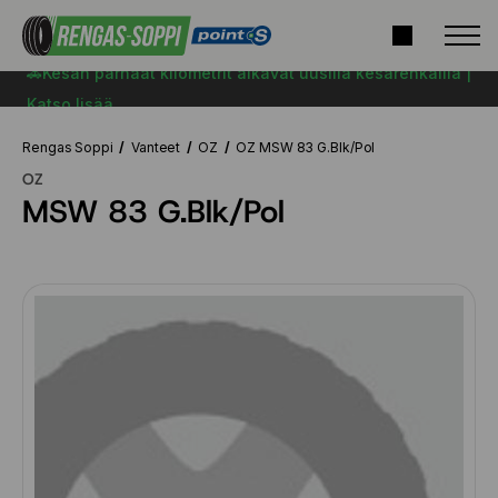
🚗Kesän parhaat kilometrit alkavat uusilla kesärenkailla |
Katso lisää
Rengas Soppi
Vanteet
OZ
OZ MSW 83 G.Blk/Pol
OZ
MSW 83 G.Blk/Pol