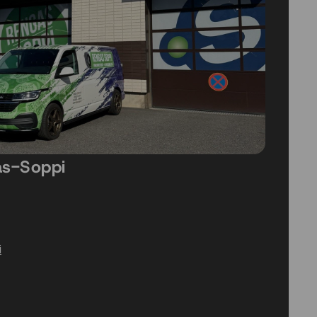
as-Soppi
i