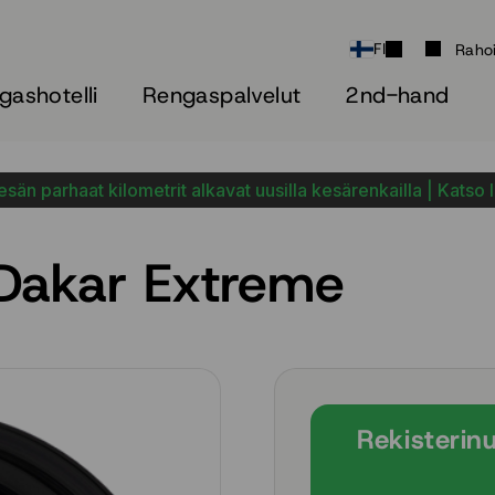
FI
Raho
gashotelli
Rengaspalvelut
2nd-hand
sän parhaat kilometrit alkavat uusilla kesärenkailla | Katso 
akar Extreme
Rekisterin