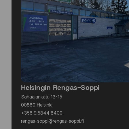
Helsingin Rengas-Soppi
Sahaajankatu 13-15
00880 Helsinki
+358 9 5844 8400
rengas-soppi@rengas-soppi.fi