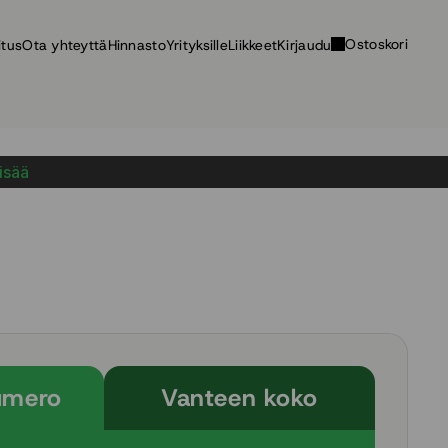
Ostoskori
itus
Ota yhteyttä
Hinnasto
Yrityksille
Liikkeet
Kirjaudu
lisää
umero
Vanteen koko