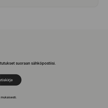
stutukset suoraan sähköpostiisi.
tiskirje
e
mukaisesti.