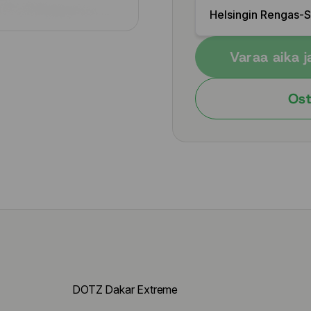
Helsingin Rengas-
Varaa aika j
Ost
DOTZ Dakar Extreme