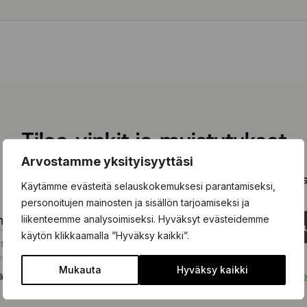
Tilaa vinkit ja muistutukset
Arvostamme yksityisyyttäsi
 olevaan kenttään ja tilaa kiinnostavimmat vinkit ja kausimui
Käytämme evästeitä selauskokemuksesi parantamiseksi,
personoitujen mainosten ja sisällön tarjoamiseksi ja
liikenteemme analysoimiseksi. Hyväksyt evästeidemme
hköpostisi tähän...
Tilaa uu
käytön klikkaamalla ”Hyväksy kaikki”.
Mukauta
Hyväksy kaikki
ä tämän lomakkeen hyväksyt, että tietojasi käsitellään
tietosuojakäytäntömm