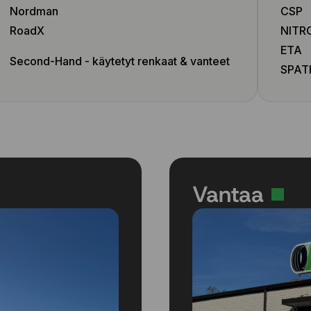
Nordman
CSP
RoadX
NITR
ETA
Second-Hand - käytetyt renkaat & vanteet
SPAT
Vantaa