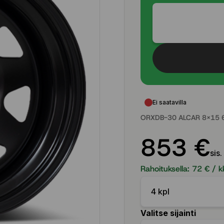
Ei saatavilla
ORXDB-30 ALCAR 8x15 6
853 €
sis.
Rahoituksella:
72
€ / k
4 kpl
Valitse sijainti