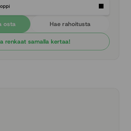
Soppi
a osta
Hae rahoitusta
a renkaat samalla kertaa!