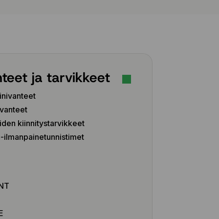
teet ja tarvikkeet
inivanteet
vanteet
iden kiinnitystarvikkeet
ilmanpainetunnistimet
Z
NT
E