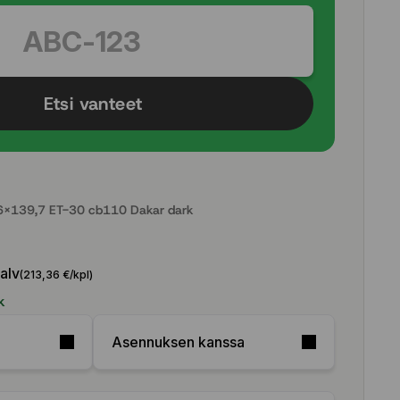
Etsi vanteet
x139,7 ET-30 cb110 Dakar dark
 alv
(213,36 €/kpl)
k
Asennuksen kanssa