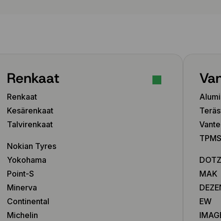
Renkaat
Van
Renkaat
Alumi
Kesärenkaat
Teräs
Talvirenkaat
Vante
TPMS-
Nokian Tyres
Yokohama
DOT
Point-S
MAK
Minerva
DEZE
Continental
EW
Michelin
IMAG