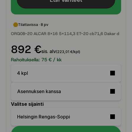
Tilattavissa · 8 pv
ORQ0B-20 ALCAR 8x16 5x114,3 ET-20 cb71,6 Dakar d
892 €
sis. alv
(223,01 €/kpl)
Rahoituksella:
75
€ / kk
4 kpl
Asennuksen kanssa
Valitse sijainti
Helsingin Rengas-Soppi