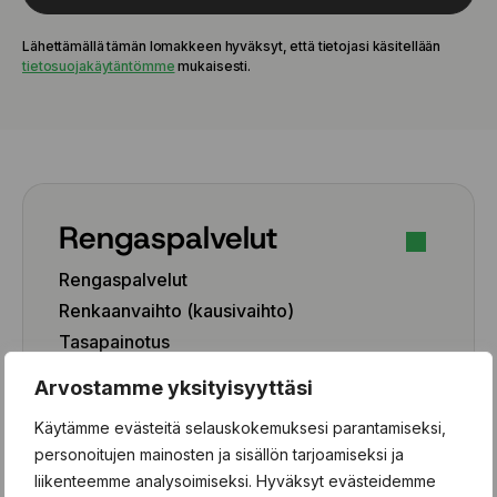
Lähettämällä tämän lomakkeen hyväksyt, että tietojasi käsitellään
tietosuojakäytäntömme
mukaisesti.
Rengaspalvelut
Rengaspalvelut
Renkaanvaihto (kausivaihto)
Tasapainotus
Pesu
Arvostamme yksityisyyttäsi
Paikkaus
Käytämme evästeitä selauskokemuksesi parantamiseksi,
Paikka-aineen poisto
personoitujen mainosten ja sisällön tarjoamiseksi ja
liikenteemme analysoimiseksi. Hyväksyt evästeidemme
Rengashotelli