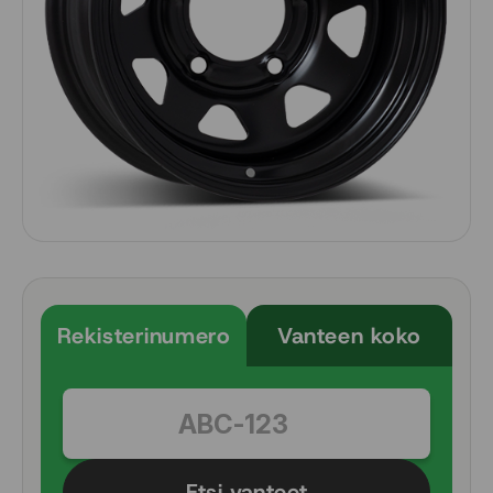
Rekisterinumero
Vanteen koko
Etsi vanteet