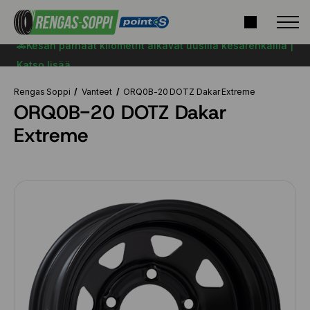
🚗Kesän parhaat kilometrit alkavat uusilla kesärenkailla |
Katso lisää
Rengas Soppi
Vanteet
ORQ0B-20 DOTZ Dakar Extreme
ORQ0B-20 DOTZ Dakar
Extreme