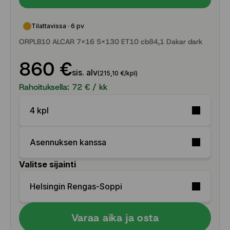
Tilattavissa · 6 pv
ORPLB10 ALCAR 7x16 5x130 ET10 cb84,1 Dakar dark
860 €
sis. alv
(215,10 €/kpl)
Rahoituksella:
72
€ / kk
4 kpl
Asennuksen kanssa
Valitse sijainti
Helsingin Rengas-Soppi
Varaa aika ja osta