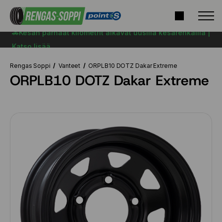
🚗Kesän parhaat kilometrit alkavat uusilla kesärenkailla |
Katso lisää
Rengas Soppi
Vanteet
ORPLB10 DOTZ Dakar Extreme
ORPLB10 DOTZ Dakar Extreme