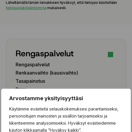
Lähettämällä tämän lomakkeen hyväksyt, että tietojasi käsitellään
tietosuojakäytäntömme
mukaisesti.
Rengaspalvelut
Rengaspalvelut
Renkaanvaihto (kausivaihto)
Tasapainotus
Pesu
Paikkaus
Arvostamme yksityisyyttäsi
Paikka-aineen poisto
Käytämme evästeitä selauskokemuksesi parantamiseksi,
personoitujen mainosten ja sisällön tarjoamiseksi ja
Rengashotelli
liikenteemme analysoimiseksi. Hyväksyt evästeidemme
Henkilöauto
käytön klikkaamalla ”Hyväksy kaikki”.