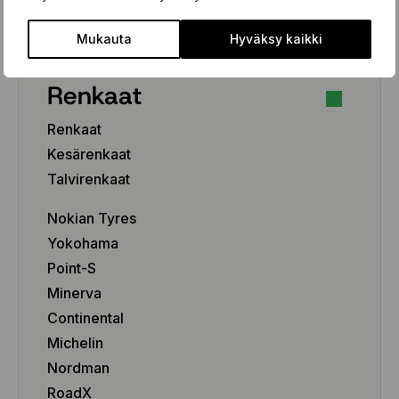
Pakettiauto/SUV/EV
Mukauta
Hyväksy kaikki
Renkaat
Renkaat
Kesärenkaat
Talvirenkaat
Nokian Tyres
Yokohama
Point-S
Minerva
Continental
Michelin
Nordman
RoadX