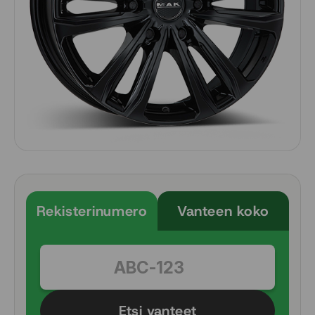
Rekisterinumero
Vanteen koko
Etsi vanteet