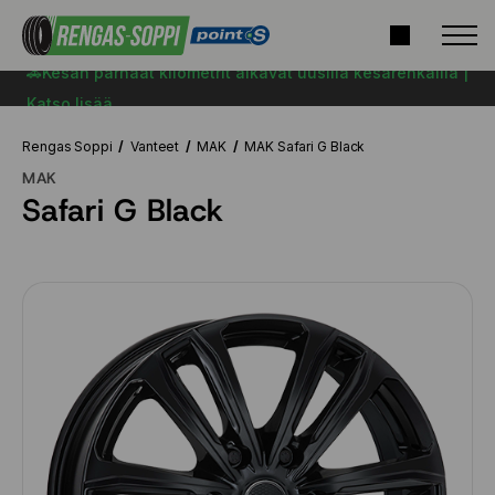
🚗Kesän parhaat kilometrit alkavat uusilla kesärenkailla |
Katso lisää
Rengas Soppi
Vanteet
MAK
MAK Safari G Black
MAK
Safari G Black