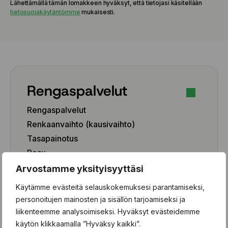
Lähettämällä tämän lomakkeen hyväksyt, että tietojasi käsitellään
tietosuojakäytäntömme
mukaisesti.
Rengaspalvelut
Rengaspalvelut
Renkaanvaihto (kausivaihto)
Tasapainotus
Pesu
Paikkaus
Arvostamme yksityisyyttäsi
Paikka-aineen poisto
Käytämme evästeitä selauskokemuksesi parantamiseksi,
personoitujen mainosten ja sisällön tarjoamiseksi ja
Rengashotelli
liikenteemme analysoimiseksi. Hyväksyt evästeidemme
Henkilöauto
käytön klikkaamalla ”Hyväksy kaikki”.