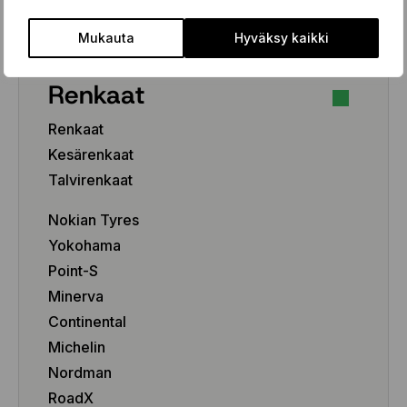
Pakettiauto/SUV/EV
Mukauta
Hyväksy kaikki
Renkaat
Renkaat
Kesärenkaat
Talvirenkaat
Nokian Tyres
Yokohama
Point-S
Minerva
Continental
Michelin
Nordman
RoadX