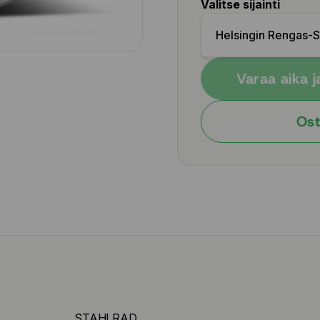
Valitse sijainti
Helsingin Rengas-
Varaa aika j
Ost
STAHLRAD