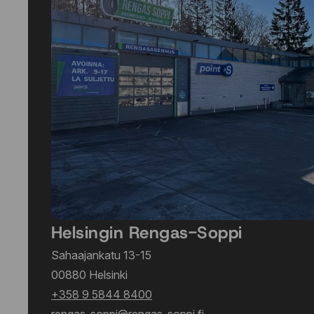
Helsingin Rengas-Soppi
Sahaajankatu 13-15
00880 Helsinki
+358 9 5844 8400
rengas-soppi@rengas-soppi.fi