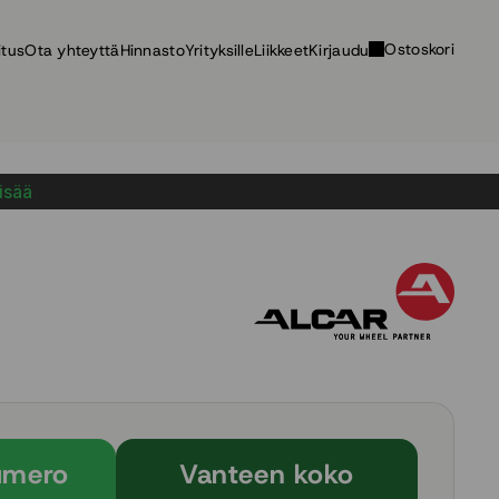
Ostoskori
itus
Ota yhteyttä
Hinnasto
Yrityksille
Liikkeet
Kirjaudu
lisää
umero
Vanteen koko