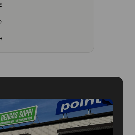
E
O
H