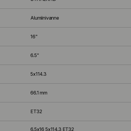
Alumiinivanne
16"
6.5"
5x114.3
66.1 mm
ET32
6.5x16 5x114.3 ET32