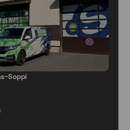
as-Soppi
i