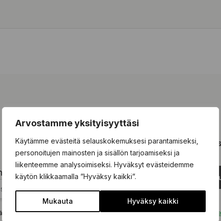
Tilaa vinkit ja muistutukset
Arvostamme yksityisyyttäsi
Käytämme evästeitä selauskokemuksesi parantamiseksi,
 olevaan kenttään ja tilaa kiinnostavimmat vinkit ja kausimui
personoitujen mainosten ja sisällön tarjoamiseksi ja
liikenteemme analysoimiseksi. Hyväksyt evästeidemme
hköpostisi tähän...
käytön klikkaamalla ”Hyväksy kaikki”.
Tilaa uu
Mukauta
Hyväksy kaikki
ä tämän lomakkeen hyväksyt, että tietojasi käsitellään
tietosuojakäytäntömm