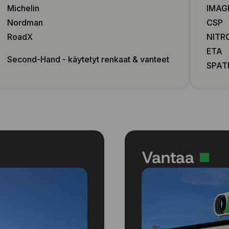
Michelin
IMAG
Nordman
CSP
RoadX
NITR
ETA
Second-Hand - käytetyt renkaat & vanteet
SPAT
Vantaa