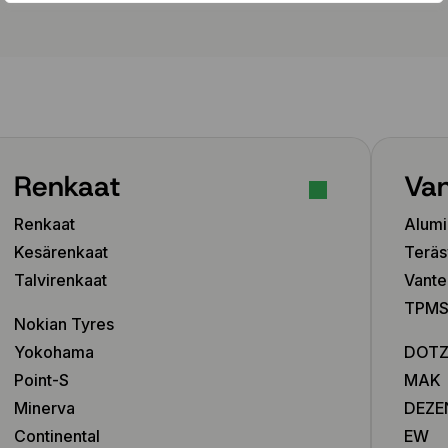
Renkaat
Van
Renkaat
Alumi
Kesärenkaat
Teräs
Talvirenkaat
Vante
TPMS-
Nokian Tyres
Yokohama
DOT
Point-S
MAK
Minerva
DEZE
Continental
EW