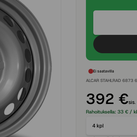
Ei saatavilla
ALCAR STAHLRAD 6873 6
392 €
sis.
Rahoituksella:
33
€ / k
4 kpl