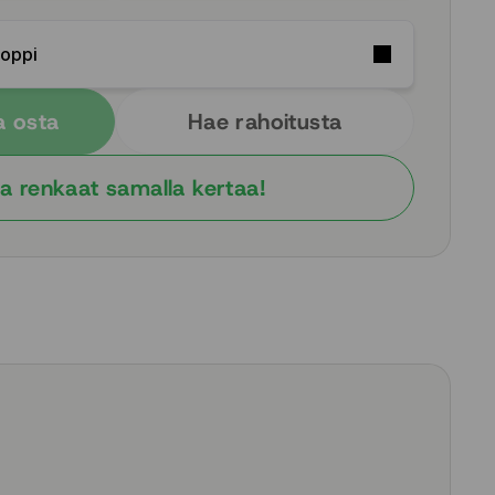
Soppi
a osta
Hae rahoitusta
a renkaat samalla kertaa!