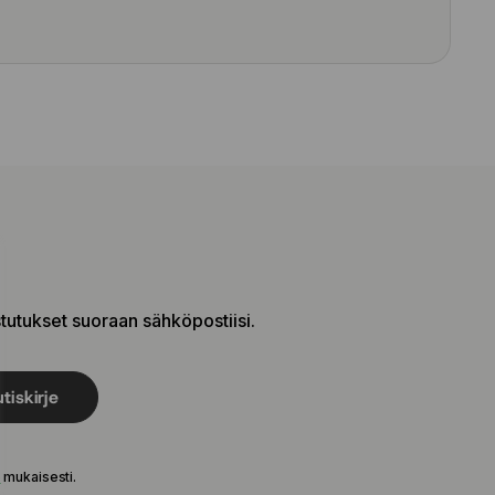
stutukset suoraan sähköpostiisi.
tiskirje
e
mukaisesti.