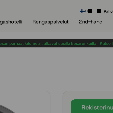
FI
Raho
gashotelli
Rengaspalvelut
2nd-hand
sän parhaat kilometrit alkavat uusilla kesärenkailla | Katso 
Rekisterin