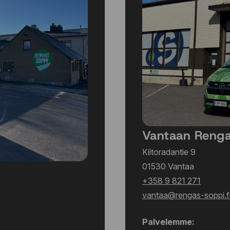
Vantaan Reng
Kiitoradantie 9
01530 Vantaa
+358 9 821 271
vantaa@rengas-soppi.f
Palvelemme: