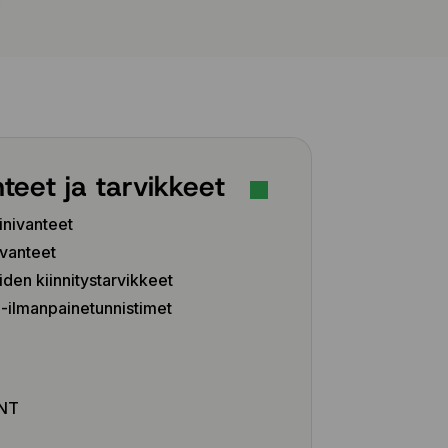
teet ja tarvikkeet
inivanteet
vanteet
iden kiinnitystarvikkeet
ilmanpainetunnistimet
Z
NT