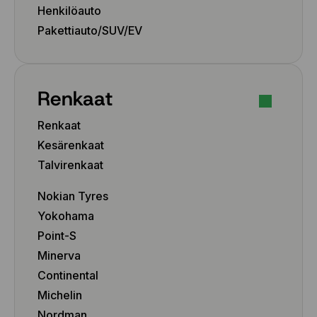
Henkilöauto
9x20 5x112 ET26
9x20 5x112 ET33
Pakettiauto/SUV/EV
9x20 5x112 ET35
9x20 5x112 ET44
9x20 5x112 ET57
Renkaat
9x20 5x112 ET57
9x20 5x120 ET35
Renkaat
9x20 5x120 ET40
Kesärenkaat
9x20 5x130 ET50
9x20 5x130 ET57
Talvirenkaat
10.5x20 5x112 ET40
Nokian Tyres
10.5x20 5x130 ET64
10x20 5x112 ET19
Yokohama
10x20 5x112 ET41
Point-S
10x20 5x120 ET35
Minerva
10x20 5x120 ET40
Continental
10x20 5x130 ET39
Michelin
10x21 5x108 ET35
Nordman