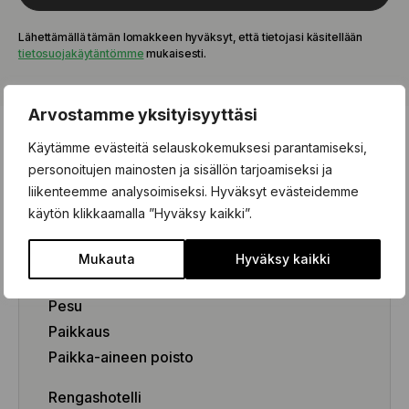
8x19 5x112 ET34
8x19 5x112 ET38
Lähettämällä tämän lomakkeen hyväksyt, että tietojasi käsitellään
8x19 5x112 ET39
tietosuojakäytäntömme
mukaisesti.
8x20 5x108 ET40
8x20 5x108 ET45
Arvostamme yksityisyyttäsi
8x20 5x108 ET49
8x20 5x108 ET52
Käytämme evästeitä selauskokemuksesi parantamiseksi,
8x20 5x112 ET26
personoitujen mainosten ja sisällön tarjoamiseksi ja
8x20 5x112 ET27
Rengaspalvelut
liikenteemme analysoimiseksi. Hyväksyt evästeidemme
8x20 5x112 ET28
käytön klikkaamalla ”Hyväksy kaikki”.
8x20 5x112 ET39
Rengaspalvelut
9.5x19 5x114.3 ET45
Renkaanvaihto (kausivaihto)
Mukauta
Hyväksy kaikki
9.5x19 5x120 ET48
Tasapainotus
9.5x19 5x130 ET54
Pesu
9.5x20 5x112 ET43
Paikkaus
9.5x20 5x114.3 ET45
Paikka-aineen poisto
9x19 5x112 ET21
9x19 5x120 ET37
Rengashotelli
9x20 5x108 ET38