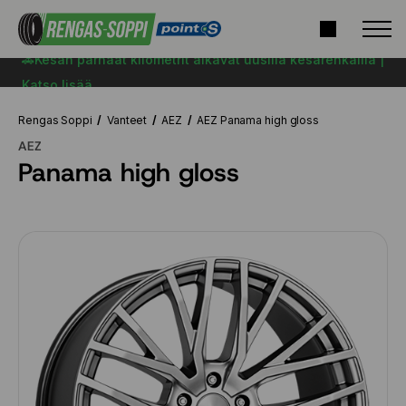
🚗Kesän parhaat kilometrit alkavat uusilla kesärenkailla |
Katso lisää
Rengas Soppi
Vanteet
AEZ
AEZ Panama high gloss
AEZ
Panama high gloss