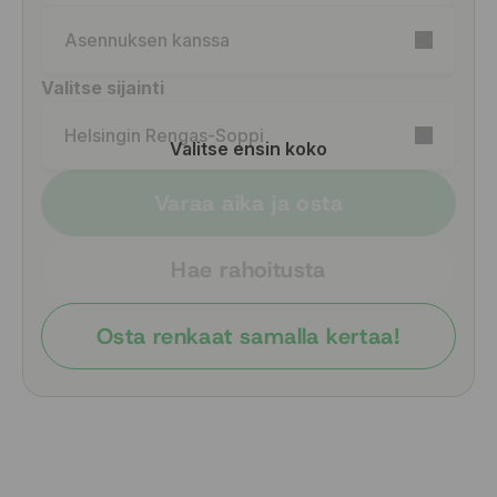
puolestaan urheilullisen tyylikkään.
Asennuksen kanssa
Valitse sijainti
Helsingin Rengas-Soppi
Valitse ensin koko
Varaa aika ja osta
Hae rahoitusta
Osta renkaat samalla kertaa!