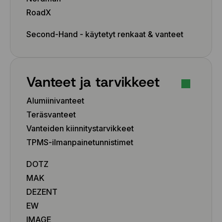
10x21 5x112 ET20
10x21 5x112 ET33
RoadX
10x21 5x112 ET45
Second-Hand - käytetyt renkaat & vanteet
10x21 5x120 ET42
10x21 5x130 ET45
11.5x21 5x130 ET55
11x20 5x120 ET37
Vanteet ja tarvikkeet
Alumiinivanteet
Teräsvanteet
Vanteiden kiinnitystarvikkeet
TPMS-ilmanpainetunnistimet
DOTZ
MAK
DEZENT
EW
IMAGE