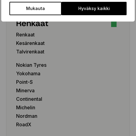
Mukauta
Hyväksy kaikki
Renkaat
Renkaat
Kesärenkaat
Talvirenkaat
Nokian Tyres
Yokohama
Point-S
Minerva
Continental
Michelin
Nordman
RoadX