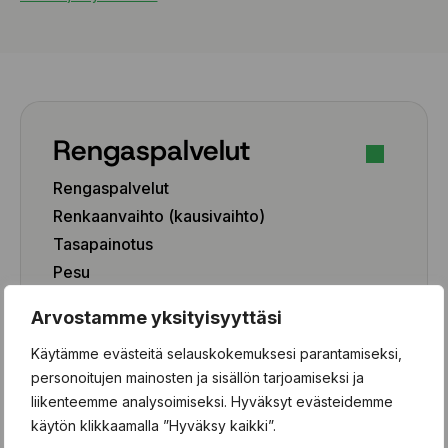
Rengaspalvelut
Rengaspalvelut
Renkaanvaihto (kausivaihto)
Tasapainotus
Pesu
Paikkaus
Arvostamme yksityisyyttäsi
Paikka-aineen poisto
Käytämme evästeitä selauskokemuksesi parantamiseksi,
Rengashotelli
personoitujen mainosten ja sisällön tarjoamiseksi ja
Henkilöauto
liikenteemme analysoimiseksi. Hyväksyt evästeidemme
käytön klikkaamalla ”Hyväksy kaikki”.
Pakettiauto/SUV/EV