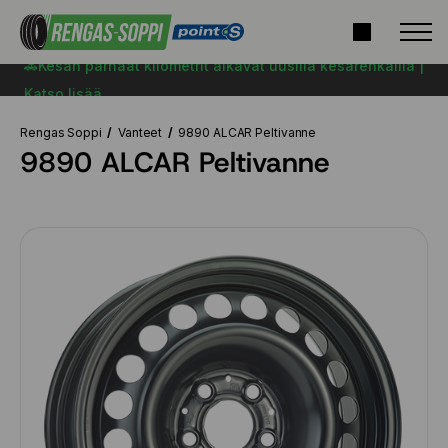
🚗Kesän parhaat kilometrit alkavat uusilla kesärenkailla |
Katso lisää
Rengas Soppi
Vanteet
9890 ALCAR Peltivanne
9890 ALCAR Peltivanne