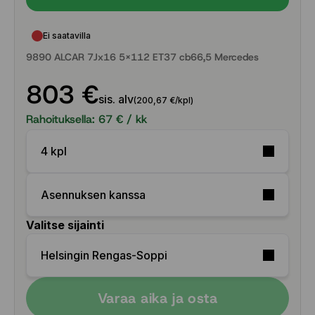
Ei saatavilla
9890 ALCAR 7Jx16 5x112 ET37 cb66,5 Mercedes
803 €
sis. alv
(200,67 €/kpl)
Rahoituksella:
67
€ / kk
4 kpl
Asennuksen kanssa
Valitse sijainti
Helsingin Rengas-Soppi
Varaa aika ja osta