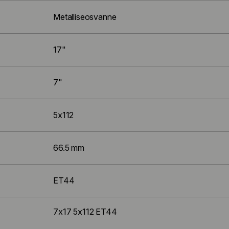
Metalliseosvanne
17"
7"
5x112
66.5 mm
ET44
7x17 5x112 ET44