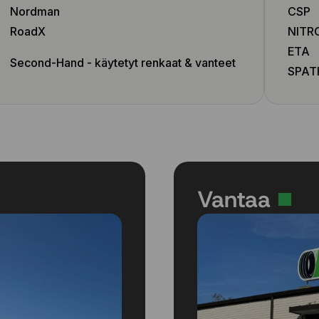
Nordman
CSP
RoadX
NITR
ETA
Second-Hand - käytetyt renkaat & vanteet
SPAT
Vantaa