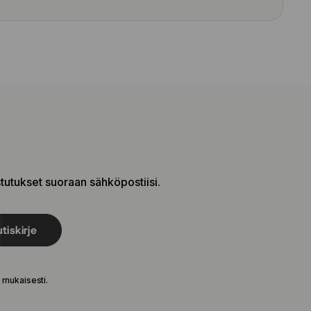
stutukset suoraan sähköpostiisi.
tiskirje
e
mukaisesti.