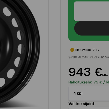
Tilattavissa · 7 pv
9788 ALCAR 7Jx17H2 5x
943 €
sis.
Rahoituksella:
79
€ / k
4 kpl
Valitse sijainti