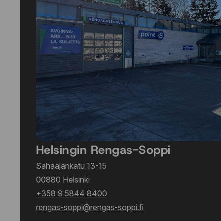
Helsingin Rengas-Soppi
Sahaajankatu 13-15
00880 Helsinki
+358 9 5844 8400
rengas-soppi@rengas-soppi.fi