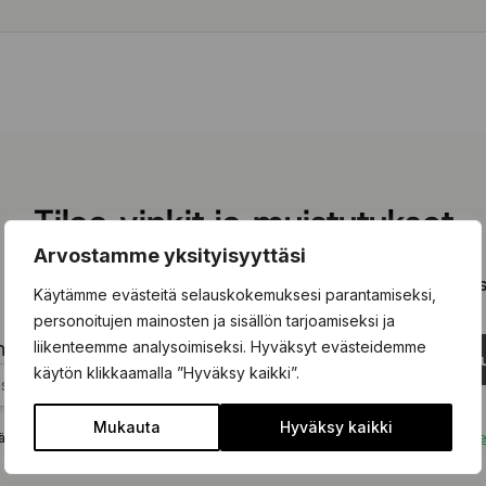
Tilaa vinkit ja muistutukset
Arvostamme yksityisyyttäsi
 olevaan kenttään ja tilaa kiinnostavimmat vinkit ja kausimui
Käytämme evästeitä selauskokemuksesi parantamiseksi,
personoitujen mainosten ja sisällön tarjoamiseksi ja
liikenteemme analysoimiseksi. Hyväksyt evästeidemme
hköpostisi tähän...
Tilaa uu
käytön klikkaamalla ”Hyväksy kaikki”.
Mukauta
Hyväksy kaikki
ä tämän lomakkeen hyväksyt, että tietojasi käsitellään
tietosuojakäytäntömm