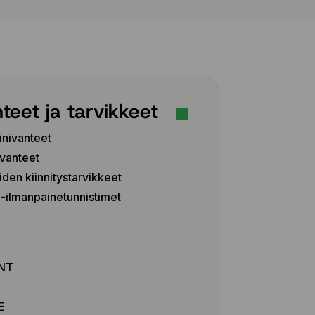
teet ja tarvikkeet
inivanteet
vanteet
iden kiinnitystarvikkeet
ilmanpainetunnistimet
Z
NT
E