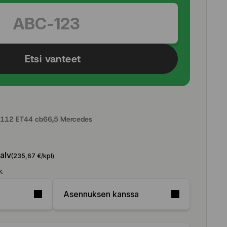
Etsi vanteet
112 ET44 cb66,5 Mercedes
 alv
(235,67 €/kpl)
k
Asennuksen kanssa