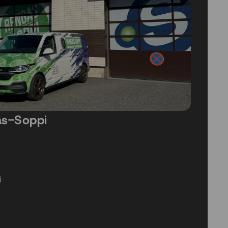
as-Soppi
i