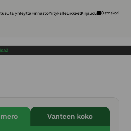
Ostoskori
itus
Ota yhteyttä
Hinnasto
Yrityksille
Liikkeet
Kirjaudu
lisää
umero
Vanteen koko