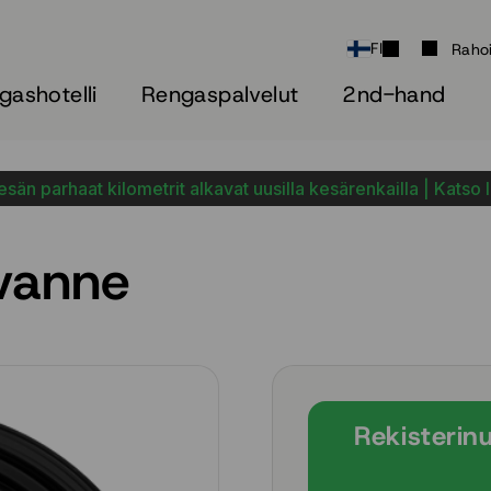
FI
Raho
gashotelli
Rengaspalvelut
2nd-hand
sän parhaat kilometrit alkavat uusilla kesärenkailla | Katso 
vanne
Rekisterin