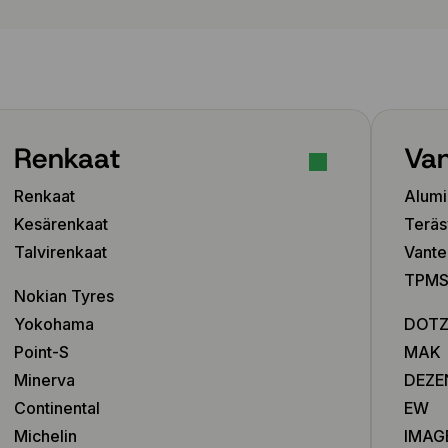
Renkaat
Van
Renkaat
Alumi
Kesärenkaat
Teräs
Talvirenkaat
Vante
TPMS-
Nokian Tyres
Yokohama
DOT
Point-S
MAK
Minerva
DEZE
Continental
EW
Michelin
IMAG