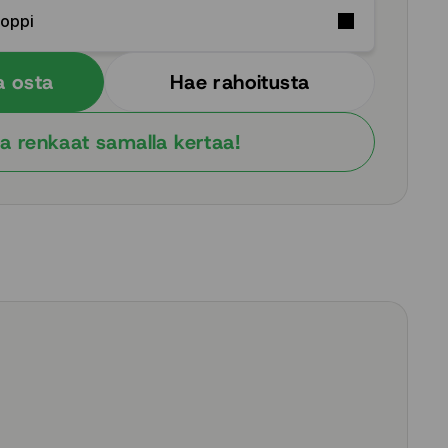
Soppi
a osta
Hae rahoitusta
a renkaat samalla kertaa!