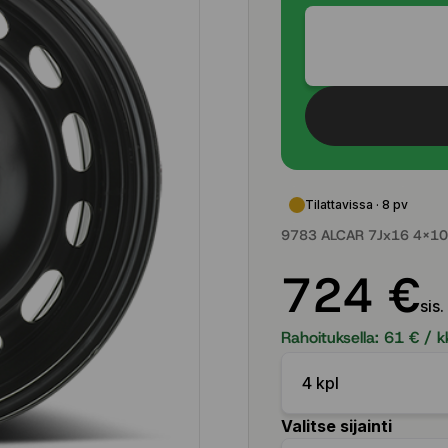
Tilattavissa · 8 pv
9783 ALCAR 7Jx16 4x10
724 €
sis.
Rahoituksella:
61
€ / k
4 kpl
Valitse sijainti