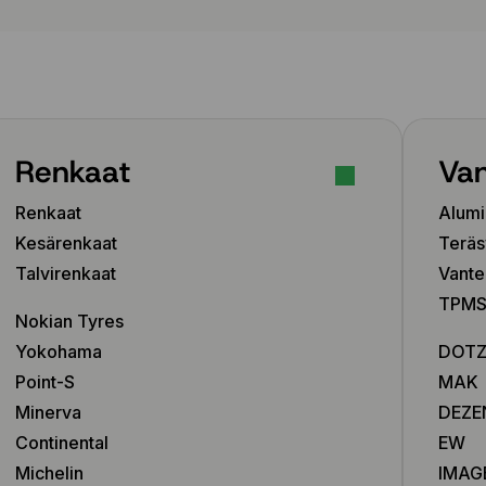
Renkaat
Van
Renkaat
Alumi
Kesärenkaat
Teräs
Talvirenkaat
Vante
TPMS-
Nokian Tyres
Yokohama
DOT
Point-S
MAK
Minerva
DEZE
Continental
EW
Michelin
IMAG