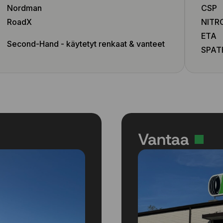
Nordman
CSP
RoadX
NITR
ETA
Second-Hand - käytetyt renkaat & vanteet
SPAT
Vantaa