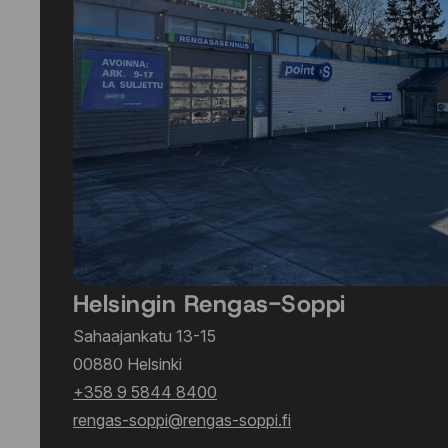
Helsingin Rengas-Soppi
Sahaajankatu 13-15
00880 Helsinki
+358 9 5844 8400
rengas-soppi@rengas-soppi.fi