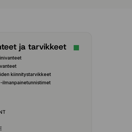
teet ja tarvikkeet
inivanteet
vanteet
iden kiinnitystarvikkeet
ilmanpainetunnistimet
Z
NT
E