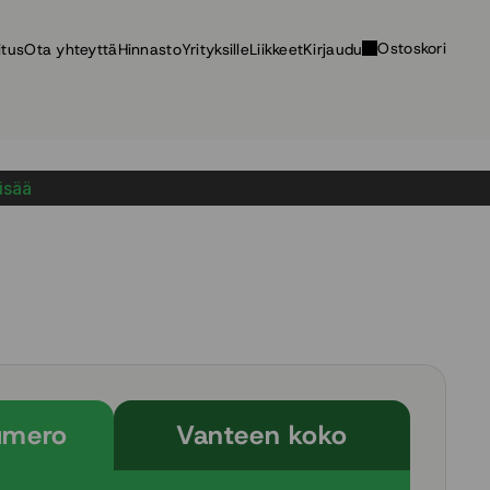
Ostoskori
itus
Ota yhteyttä
Hinnasto
Yrityksille
Liikkeet
Kirjaudu
lisää
umero
Vanteen koko