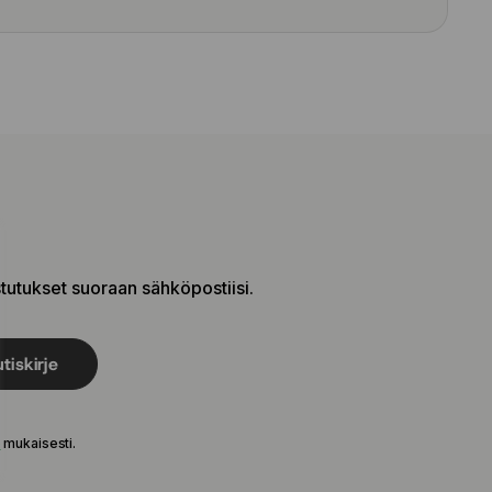
stutukset suoraan sähköpostiisi.
tiskirje
e
mukaisesti.