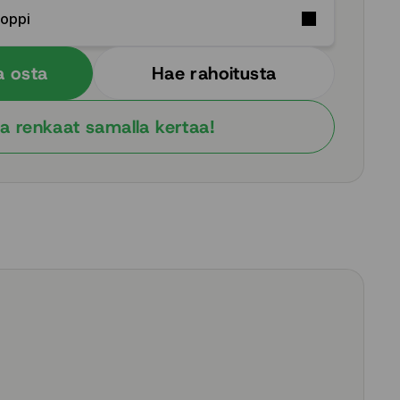
Soppi
a osta
Hae rahoitusta
a renkaat samalla kertaa!