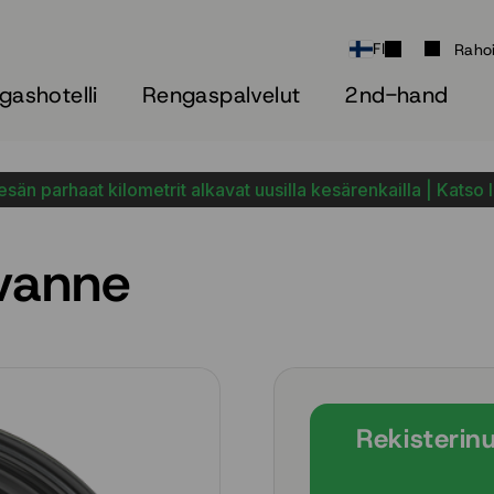
FI
Raho
gashotelli
Rengaspalvelut
2nd-hand
sän parhaat kilometrit alkavat uusilla kesärenkailla | Katso 
vanne
Rekisterin