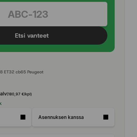
Etsi vanteet
8 ET32 cb65 Peugeot
 alv
(180,97 €/kpl)
k
Asennuksen kanssa