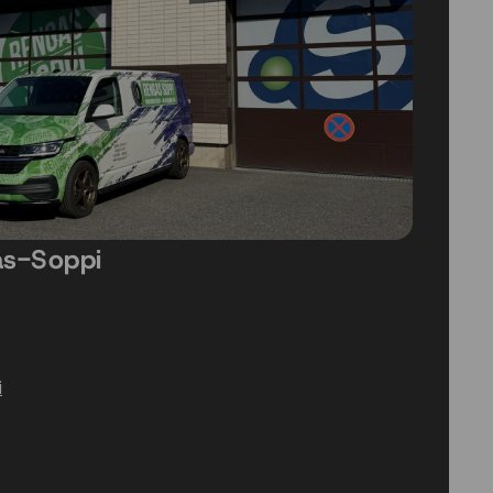
as-Soppi
i