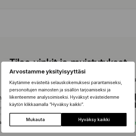
Tilaa vinkit ja muistutukset
Arvostamme yksityisyyttäsi
 olevaan kenttään ja tilaa kiinnostavimmat vinkit ja kausimui
Käytämme evästeitä selauskokemuksesi parantamiseksi,
personoitujen mainosten ja sisällön tarjoamiseksi ja
liikenteemme analysoimiseksi. Hyväksyt evästeidemme
hköpostisi tähän...
Tilaa uu
käytön klikkaamalla ”Hyväksy kaikki”.
Mukauta
Hyväksy kaikki
ä tämän lomakkeen hyväksyt, että tietojasi käsitellään
tietosuojakäytäntömm