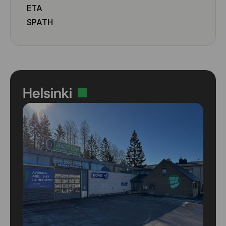
ETA
SPATH
Helsinki