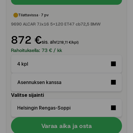
Tilattavissa · 7 pv
9690 ALCAR 7Jx16 5x120 ET47 cb72,5 BMW
872 €
sis. alv
(218,11 €/kpl)
Rahoituksella:
73
€ / kk
4 kpl
Asennuksen kanssa
Valitse sijainti
Helsingin Rengas-Soppi
Varaa aika ja osta