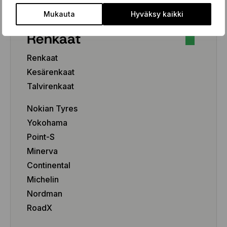
Mukauta
Hyväksy kaikki
Renkaat
Renkaat
Kesärenkaat
Talvirenkaat
Nokian Tyres
Yokohama
Point-S
Minerva
Continental
Michelin
Nordman
RoadX