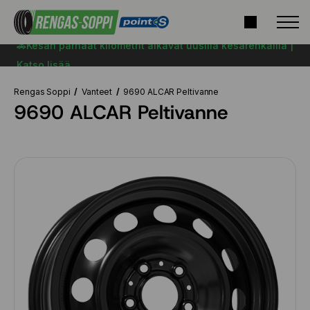
🚗Kesän parhaat kilometrit alkavat uusilla kesärenkailla |
Katso lisää
Rengas Soppi
Vanteet
9690 ALCAR Peltivanne
9690 ALCAR Peltivanne