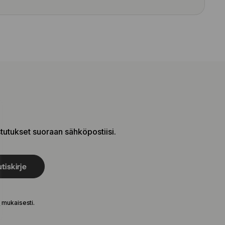
stutukset suoraan sähköpostiisi.
tiskirje
e
mukaisesti.