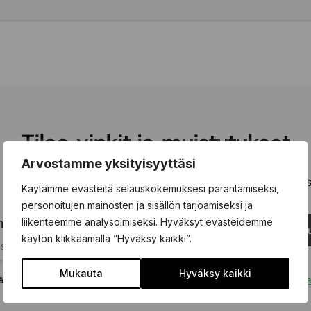
Tilaa vinkit ja muistutukset
Arvostamme yksityisyyttäsi
 olevaan kenttään ja tilaa kiinnostavimmat vinkit ja kausimui
Käytämme evästeitä selauskokemuksesi parantamiseksi,
personoitujen mainosten ja sisällön tarjoamiseksi ja
liikenteemme analysoimiseksi. Hyväksyt evästeidemme
hköpostisi tähän...
Tilaa uu
käytön klikkaamalla ”Hyväksy kaikki”.
Mukauta
Hyväksy kaikki
ä tämän lomakkeen hyväksyt, että tietojasi käsitellään
tietosuojakäytäntömm