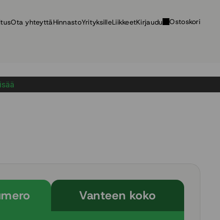
Ostoskori
itus
Ota yhteyttä
Hinnasto
Yrityksille
Liikkeet
Kirjaudu
lisää
umero
Vanteen koko