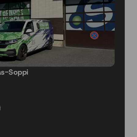
as-Soppi
i