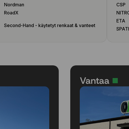
Nordman
CSP
RoadX
NITR
ETA
Second-Hand - käytetyt renkaat & vanteet
SPAT
Vantaa