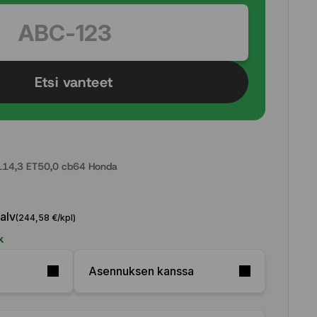
Etsi vanteet
14,3 ET50,0 cb64 Honda
 alv
(244,58 €/kpl)
k
Asennuksen kanssa