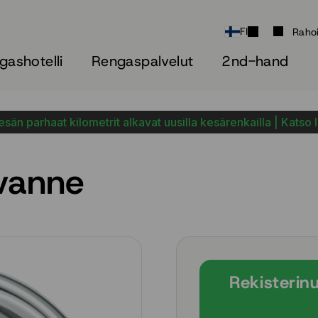
FI
Raho
gashotelli
Rengaspalvelut
2nd-hand
sän parhaat kilometrit alkavat uusilla kesärenkailla | Katso 
vanne
Rekisterin