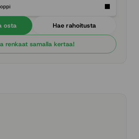
Soppi
a osta
Hae rahoitusta
a renkaat samalla kertaa!