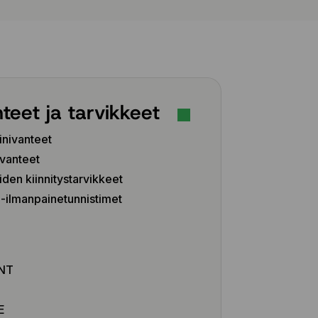
teet ja tarvikkeet
inivanteet
vanteet
iden kiinnitystarvikkeet
ilmanpainetunnistimet
Z
NT
E