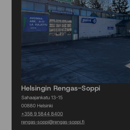
Helsingin Rengas-Soppi
Sahaajankatu 13-15
00880 Helsinki
+358 9 5844 8400
rengas-soppi@rengas-soppi.fi