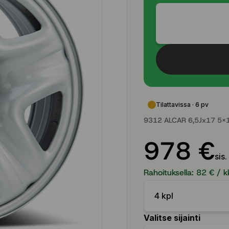
Tilattavissa · 6 pv
9312 ALCAR 6,5Jx17 5x1
978 €
sis.
Rahoituksella:
82
€ / k
4 kpl
Valitse sijainti