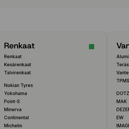
Renkaat
Van
Renkaat
Alumi
Kesärenkaat
Teräs
Talvirenkaat
Vante
TPMS-
Nokian Tyres
Yokohama
DOT
Point-S
MAK
Minerva
DEZE
Continental
EW
Michelin
IMAG