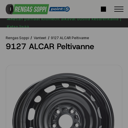
🚗Kesän parhaat kilometrit alkavat uusilla kesärenkailla |
Katso lisää
Rengas Soppi
Vanteet
9127 ALCAR Peltivanne
9127 ALCAR Peltivanne