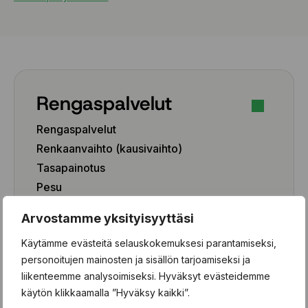
Rengaspalvelut
Rengaspalvelut
Renkaanvaihto (kausivaihto)
Tasapainotus
Pesu
Paikkaus
Arvostamme yksityisyyttäsi
Paikka-aineen poisto
Käytämme evästeitä selauskokemuksesi parantamiseksi,
Rengashotelli
personoitujen mainosten ja sisällön tarjoamiseksi ja
Henkilöauto
liikenteemme analysoimiseksi. Hyväksyt evästeidemme
käytön klikkaamalla ”Hyväksy kaikki”.
Pakettiauto/SUV/EV