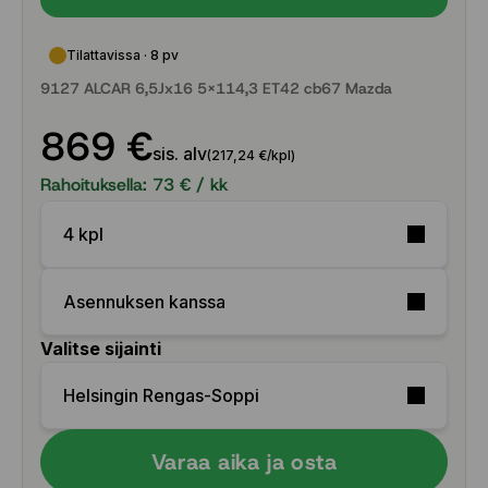
Tilattavissa · 8 pv
9127 ALCAR 6,5Jx16 5x114,3 ET42 cb67 Mazda
869 €
sis. alv
(217,24 €/kpl)
Rahoituksella:
73
€ / kk
4 kpl
Asennuksen kanssa
Valitse sijainti
Helsingin Rengas-Soppi
Varaa aika ja osta