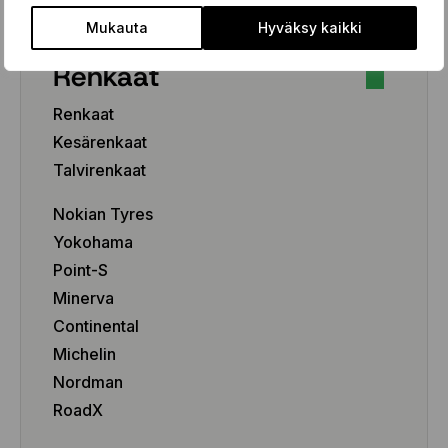
Mukauta
Hyväksy kaikki
Renkaat
Renkaat
Kesärenkaat
Talvirenkaat
Nokian Tyres
Yokohama
Point-S
Minerva
Continental
Michelin
Nordman
RoadX