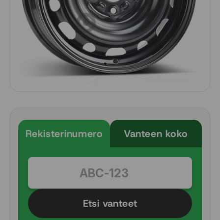
Rekisterinumero
Vanteen koko
Etsi vanteet