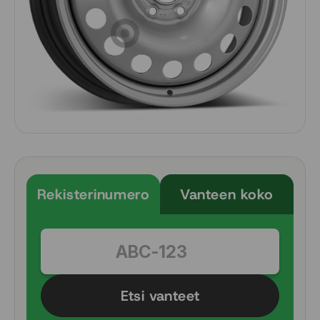
Rekisterinumero
Vanteen koko
Etsi vanteet