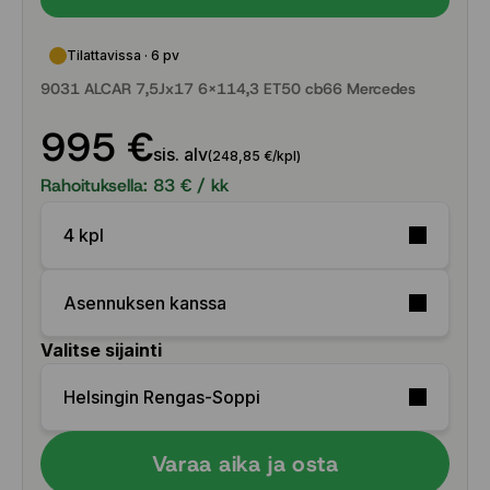
Tilattavissa · 6 pv
9031 ALCAR 7,5Jx17 6x114,3 ET50 cb66 Mercedes
995 €
sis. alv
(248,85 €/kpl)
Rahoituksella:
83
€ / kk
4 kpl
Asennuksen kanssa
Valitse sijainti
Helsingin Rengas-Soppi
Varaa aika ja osta