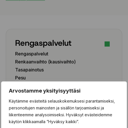
Rengaspalvelut
Rengaspalvelut
Renkaanvaihto (kausivaihto)
Tasapainotus
Pesu
Paikkaus
Arvostamme yksityisyyttäsi
Paikka-aineen poisto
Käytämme evästeitä selauskokemuksesi parantamiseksi,
Rengashotelli
personoitujen mainosten ja sisällön tarjoamiseksi ja
Henkilöauto
liikenteemme analysoimiseksi. Hyväksyt evästeidemme
käytön klikkaamalla ”Hyväksy kaikki”.
Pakettiauto/SUV/EV