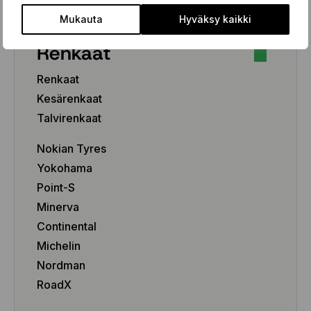
Mukauta
Hyväksy kaikki
Renkaat
Renkaat
Kesärenkaat
Talvirenkaat
Nokian Tyres
Yokohama
Point-S
Minerva
Continental
Michelin
Nordman
RoadX