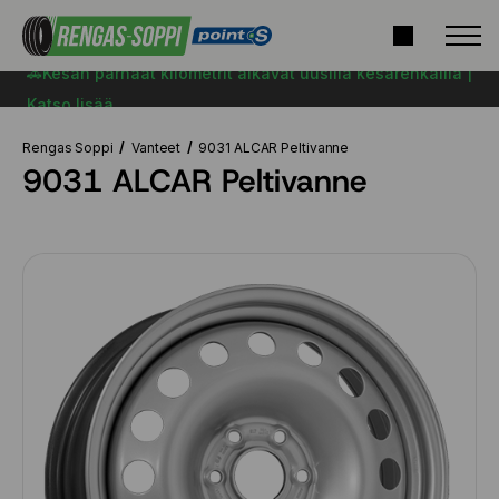
🚗Kesän parhaat kilometrit alkavat uusilla kesärenkailla |
Katso lisää
Rengas Soppi
Vanteet
9031 ALCAR Peltivanne
9031 ALCAR Peltivanne