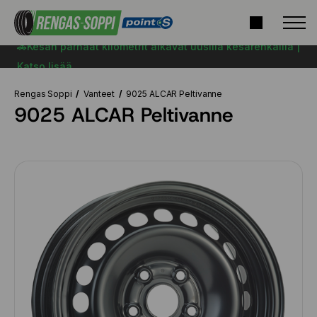
🚗Kesän parhaat kilometrit alkavat uusilla kesärenkailla |
Katso lisää
Rengas Soppi
Vanteet
9025 ALCAR Peltivanne
9025 ALCAR Peltivanne