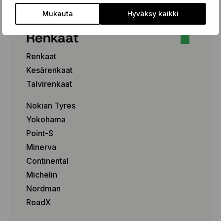
Mukauta
Hyväksy kaikki
Renkaat
Renkaat
Kesärenkaat
Talvirenkaat
Nokian Tyres
Yokohama
Point-S
Minerva
Continental
Michelin
Nordman
RoadX