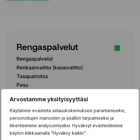
Rengaspalvelut
Rengaspalvelut
Renkaanvaihto (kausivaihto)
Tasapainotus
Pesu
Paikkaus
Arvostamme yksityisyyttäsi
Paikka-aineen poisto
Käytämme evästeitä selauskokemuksesi parantamiseksi,
Rengashotelli
personoitujen mainosten ja sisällön tarjoamiseksi ja
Henkilöauto
liikenteemme analysoimiseksi. Hyväksyt evästeidemme
käytön klikkaamalla ”Hyväksy kaikki”.
Pakettiauto/SUV/EV