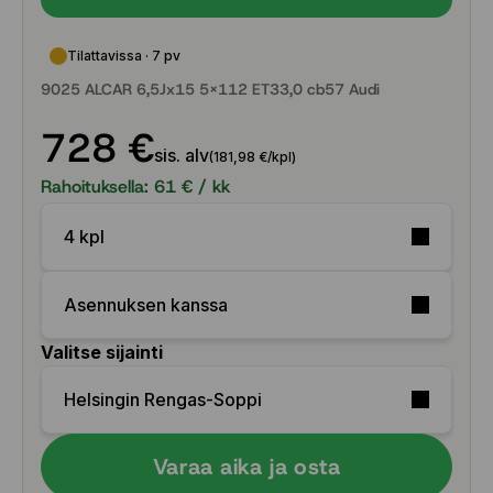
Tilattavissa · 7 pv
9025 ALCAR 6,5Jx15 5x112 ET33,0 cb57 Audi
728 €
sis. alv
(181,98 €/kpl)
Rahoituksella:
61
€ / kk
4 kpl
Asennuksen kanssa
Valitse sijainti
Helsingin Rengas-Soppi
Varaa aika ja osta