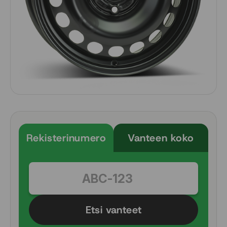
Rekisterinumero
Vanteen koko
Etsi vanteet