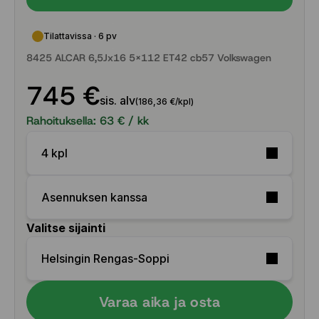
Tilattavissa · 6 pv
8425 ALCAR 6,5Jx16 5x112 ET42 cb57 Volkswagen
745 €
sis. alv
(186,36 €/kpl)
Rahoituksella:
63
€ / kk
4 kpl
Asennuksen kanssa
Valitse sijainti
Helsingin Rengas-Soppi
Varaa aika ja osta