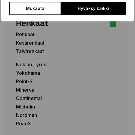
Mukauta
Hyväksy kaikki
Renkaat
Renkaat
Kesärenkaat
Talvirenkaat
Nokian Tyres
Yokohama
Point-S
Minerva
Continental
Michelin
Nordman
RoadX