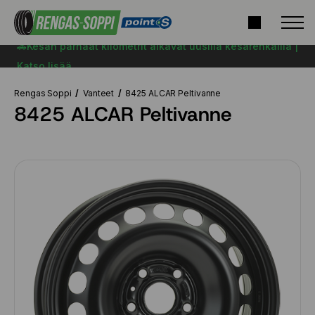
🚗Kesän parhaat kilometrit alkavat uusilla kesärenkailla |
Katso lisää
Rengas Soppi
Vanteet
8425 ALCAR Peltivanne
8425 ALCAR Peltivanne