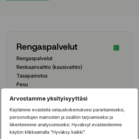
Rengaspalvelut
Rengaspalvelut
Renkaanvaihto (kausivaihto)
Tasapainotus
Pesu
Paikkaus
Arvostamme yksityisyyttäsi
Paikka-aineen poisto
Käytämme evästeitä selauskokemuksesi parantamiseksi,
Rengashotelli
personoitujen mainosten ja sisällön tarjoamiseksi ja
Henkilöauto
liikenteemme analysoimiseksi. Hyväksyt evästeidemme
käytön klikkaamalla ”Hyväksy kaikki”.
Pakettiauto/SUV/EV