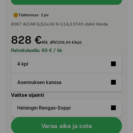
Tilattavissa · 2 pv
8067 ALCAR 6,5JJx16 5x114,3 ET45 cb64 Honda
828 €
sis. alv
(206,94 €/kpl)
Rahoituksella:
69
€ / kk
4 kpl
Asennuksen kanssa
Valitse sijainti
Helsingin Rengas-Soppi
Varaa aika ja osta