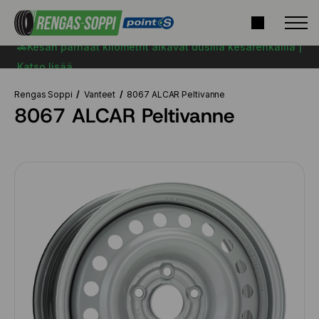
🚗Kesän parhaat kilometrit alkavat uusilla kesärenkailla |
Katso lisää
Rengas Soppi
Vanteet
8067 ALCAR Peltivanne
8067 ALCAR Peltivanne