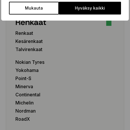
Mukauta
Hyväksy kaikki
Renkaat
Renkaat
Kesärenkaat
Talvirenkaat
Nokian Tyres
Yokohama
Point-S
Minerva
Continental
Michelin
Nordman
RoadX