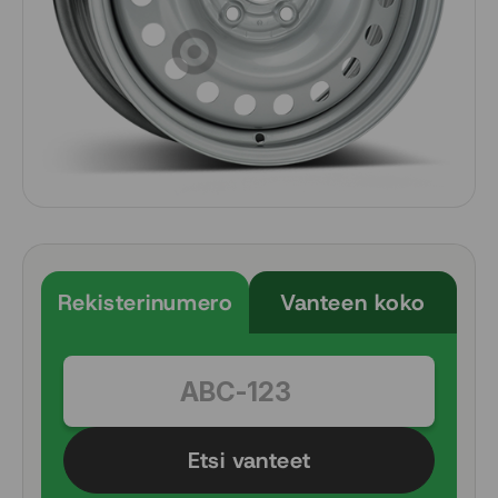
Rekisterinumero
Vanteen koko
Etsi vanteet