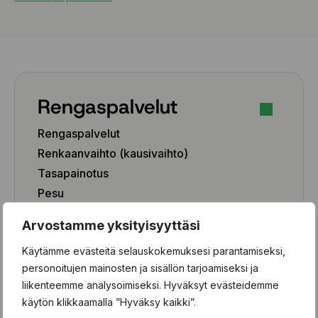
Rengaspalvelut
Rengaspalvelut
Renkaanvaihto (kausivaihto)
Tasapainotus
Pesu
Paikkaus
Arvostamme yksityisyyttäsi
Paikka-aineen poisto
Käytämme evästeitä selauskokemuksesi parantamiseksi,
Rengashotelli
personoitujen mainosten ja sisällön tarjoamiseksi ja
Henkilöauto
liikenteemme analysoimiseksi. Hyväksyt evästeidemme
käytön klikkaamalla ”Hyväksy kaikki”.
Pakettiauto/SUV/EV