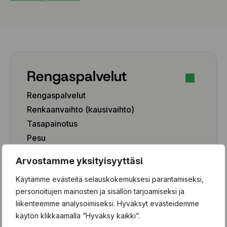
Rengaspalvelut
Rengaspalvelut
Renkaanvaihto (kausivaihto)
Tasapainotus
Pesu
Paikkaus
Arvostamme yksityisyyttäsi
Paikka-aineen poisto
Käytämme evästeitä selauskokemuksesi parantamiseksi,
Rengashotelli
personoitujen mainosten ja sisällön tarjoamiseksi ja
Henkilöauto
liikenteemme analysoimiseksi. Hyväksyt evästeidemme
käytön klikkaamalla ”Hyväksy kaikki”.
Pakettiauto/SUV/EV