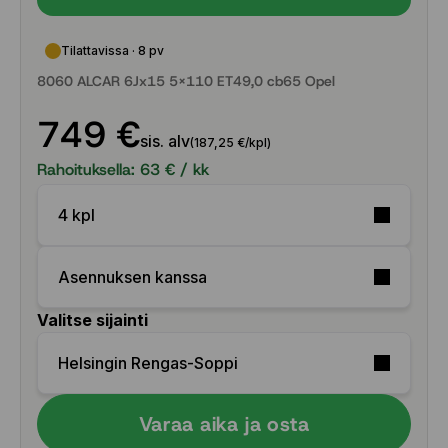
Tilattavissa · 8 pv
8060 ALCAR 6Jx15 5x110 ET49,0 cb65 Opel
749 €
sis. alv
(187,25 €/kpl)
Rahoituksella:
63
€ / kk
4 kpl
Asennuksen kanssa
Valitse sijainti
Helsingin Rengas-Soppi
Varaa aika ja osta