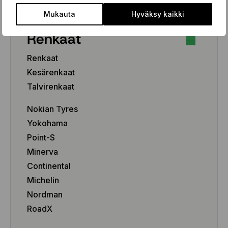
Mukauta
Hyväksy kaikki
Renkaat
Renkaat
Kesärenkaat
Talvirenkaat
Nokian Tyres
Yokohama
Point-S
Minerva
Continental
Michelin
Nordman
RoadX