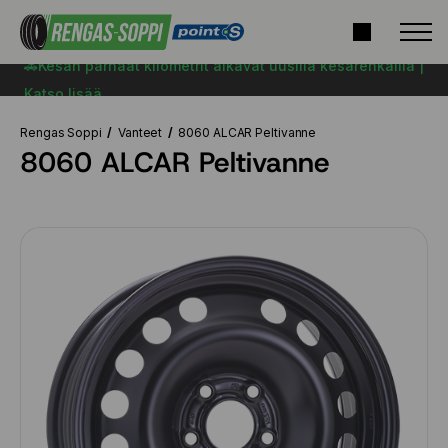
🚗Kesän parhaat kilometrit alkavat uusilla kesärenkailla |
Katso lisää
Rengas Soppi
Vanteet
8060 ALCAR Peltivanne
8060 ALCAR Peltivanne