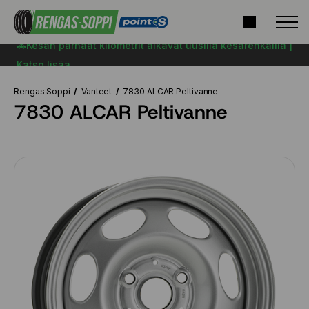
🚗Kesän parhaat kilometrit alkavat uusilla kesärenkailla |
Katso lisää
Rengas Soppi
Vanteet
7830 ALCAR Peltivanne
7830 ALCAR Peltivanne