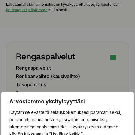
Lähettämällä tämän lomakkeen hyväksyt, että tietojasi käsitellään
tietosuojakäytäntömme
mukaisesti.
Rengaspalvelut
Rengaspalvelut
Renkaanvaihto (kausivaihto)
Tasapainotus
Pesu
Arvostamme yksityisyyttäsi
Paikkaus
Paikka-aineen poisto
Käytämme evästeitä selauskokemuksesi parantamiseksi,
personoitujen mainosten ja sisällön tarjoamiseksi ja
Rengashotelli
liikenteemme analysoimiseksi. Hyväksyt evästeidemme
Henkilöauto
käytön klikkaamalla ”Hyväksy kaikki”.