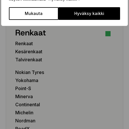
Pakettiauto/SUV/EV
Mukauta
Hyväksy kaikki
Renkaat
Renkaat
Kesärenkaat
Talvirenkaat
Nokian Tyres
Yokohama
Point-S
Minerva
Continental
Michelin
Nordman
RoadX