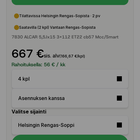
Tilattavissa Helsingin Rengas-Sopista · 2 pv
Saatavilla (2 kpl) Vantaan Rengas-Sopista
7830 ALCAR 5,5Jx15 3x112 ET22 cb57 Mcc/Smart
667 €
sis. alv
(166,67 €/kpl)
Rahoituksella:
56
€ / kk
4 kpl
Asennuksen kanssa
Valitse sijainti
Helsingin Rengas-Soppi