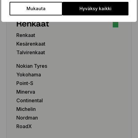
Mukauta
Hyväksy kaikki
Renkaat
Renkaat
Kesärenkaat
Talvirenkaat
Nokian Tyres
Yokohama
Point-S
Minerva
Continental
Michelin
Nordman
RoadX