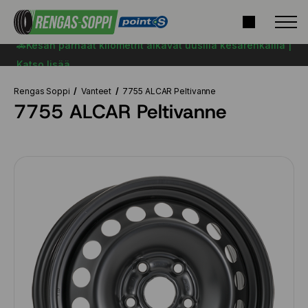
🚗Kesän parhaat kilometrit alkavat uusilla kesärenkailla |
Katso lisää
Rengas Soppi
Vanteet
7755 ALCAR Peltivanne
7755 ALCAR Peltivanne