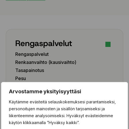
Rengaspalvelut
Rengaspalvelut
Renkaanvaihto (kausivaihto)
Tasapainotus
Pesu
Paikkaus
Arvostamme yksityisyyttäsi
Paikka-aineen poisto
Käytämme evästeitä selauskokemuksesi parantamiseksi,
Rengashotelli
personoitujen mainosten ja sisällön tarjoamiseksi ja
Henkilöauto
liikenteemme analysoimiseksi. Hyväksyt evästeidemme
käytön klikkaamalla ”Hyväksy kaikki”.
Pakettiauto/SUV/EV