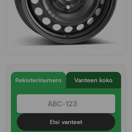
Rekisterinumero
Vanteen koko
Etsi vanteet