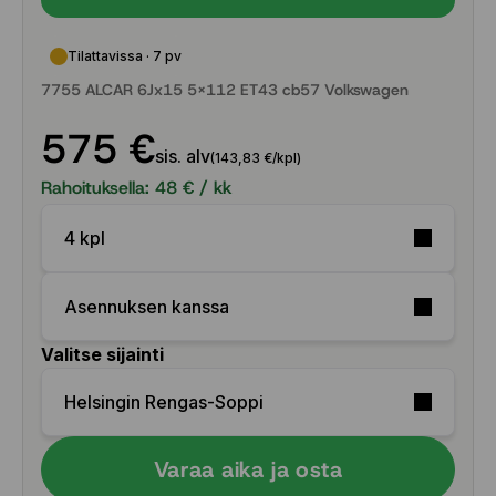
Tilattavissa · 7 pv
7755 ALCAR 6Jx15 5x112 ET43 cb57 Volkswagen
575 €
sis. alv
(143,83 €/kpl)
Rahoituksella:
48
€ / kk
4 kpl
Asennuksen kanssa
Valitse sijainti
Helsingin Rengas-Soppi
Varaa aika ja osta