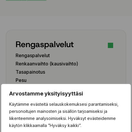
Rengaspalvelut
Rengaspalvelut
Renkaanvaihto (kausivaihto)
Tasapainotus
Pesu
Paikkaus
Arvostamme yksityisyyttäsi
Paikka-aineen poisto
Käytämme evästeitä selauskokemuksesi parantamiseksi,
Rengashotelli
personoitujen mainosten ja sisällön tarjoamiseksi ja
Henkilöauto
liikenteemme analysoimiseksi. Hyväksyt evästeidemme
käytön klikkaamalla ”Hyväksy kaikki”.
Pakettiauto/SUV/EV