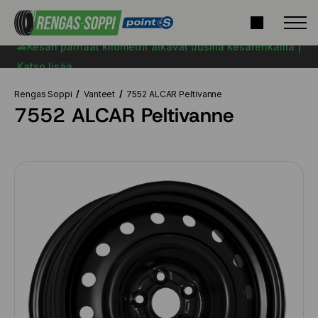
🚗Kesän parhaat kilometrit alkavat uusilla kesärenkailla |
Katso lisää
Rengas Soppi
Vanteet
7552 ALCAR Peltivanne
7552 ALCAR Peltivanne