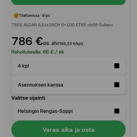
Tilattavissa · 8 pv
7552 ALCAR 6,5Jx16CH 5x100 ET55 cb56 Subaru
786 €
sis. alv
(196,53 €/kpl)
Rahoituksella:
66
€ / kk
4 kpl
Asennuksen kanssa
Valitse sijainti
Helsingin Rengas-Soppi
Varaa aika ja osta