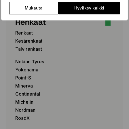
Mukauta
Hyväksy kaikki
Renkaat
Renkaat
Kesärenkaat
Talvirenkaat
Nokian Tyres
Yokohama
Point-S
Minerva
Continental
Michelin
Nordman
RoadX