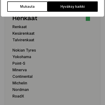
Mukauta
Hyväksy kaikki
Renkaat
Renkaat
Kesärenkaat
Talvirenkaat
Nokian Tyres
Yokohama
Point-S
Minerva
Continental
Michelin
Nordman
RoadX