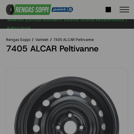
🚗Kesän parhaat kilometrit alkavat uusilla kesärenkailla |
Katso lisää
Rengas Soppi
Vanteet
7405 ALCAR Peltivanne
7405 ALCAR Peltivanne