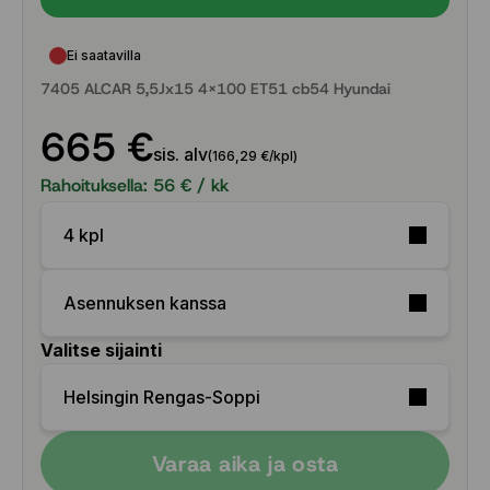
Ei saatavilla
7405 ALCAR 5,5Jx15 4x100 ET51 cb54 Hyundai
665 €
sis. alv
(166,29 €/kpl)
Rahoituksella:
56
€ / kk
4 kpl
Asennuksen kanssa
Valitse sijainti
Helsingin Rengas-Soppi
Varaa aika ja osta