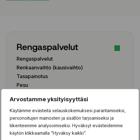
Rengaspalvelut
Rengaspalvelut
Renkaanvaihto (kausivaihto)
Tasapainotus
Pesu
Paikkaus
Arvostamme yksityisyyttäsi
Paikka-aineen poisto
Käytämme evästeitä selauskokemuksesi parantamiseksi,
Rengashotelli
personoitujen mainosten ja sisällön tarjoamiseksi ja
Henkilöauto
liikenteemme analysoimiseksi. Hyväksyt evästeidemme
käytön klikkaamalla ”Hyväksy kaikki”.
Pakettiauto/SUV/EV