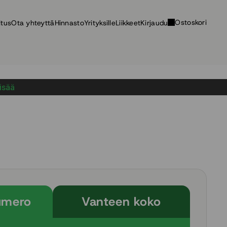
Ostoskori
itus
Ota yhteyttä
Hinnasto
Yrityksille
Liikkeet
Kirjaudu
lisää
umero
Vanteen koko