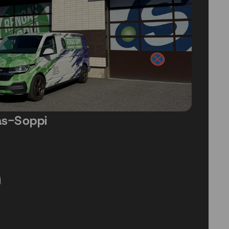
as-Soppi
i