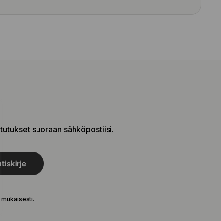
stutukset suoraan sähköpostiisi.
tiskirje
e
mukaisesti.