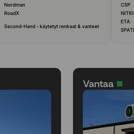
Nordman
CSP
RoadX
NITR
ETA
Second-Hand - käytetyt renkaat & vanteet
SPAT
Vantaa