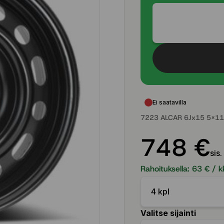
Ei saatavilla
7223 ALCAR 6Jx15 5x11
748 €
sis.
Rahoituksella:
63
€ / k
4 kpl
Valitse sijainti