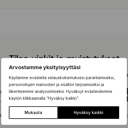
Tilaa vinkit ja muistutukset
Arvostamme yksityisyyttäsi
 olevaan kenttään ja tilaa kiinnostavimmat vinkit ja kausimui
Käytämme evästeitä selauskokemuksesi parantamiseksi,
personoitujen mainosten ja sisällön tarjoamiseksi ja
liikenteemme analysoimiseksi. Hyväksyt evästeidemme
hköpostisi tähän...
Tilaa uu
käytön klikkaamalla ”Hyväksy kaikki”.
Mukauta
Hyväksy kaikki
ä tämän lomakkeen hyväksyt, että tietojasi käsitellään
tietosuojakäytäntömm