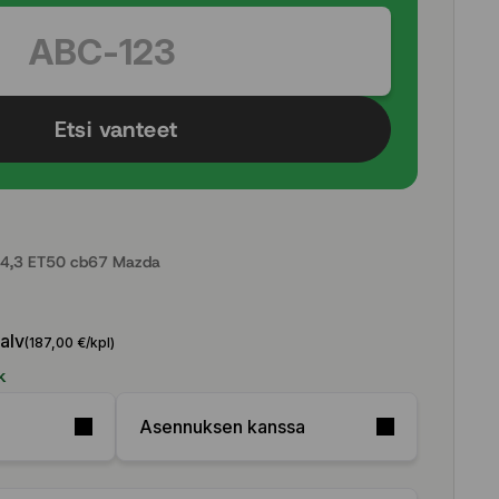
Etsi vanteet
4,3 ET50 cb67 Mazda
 alv
(187,00 €/kpl)
k
Asennuksen kanssa