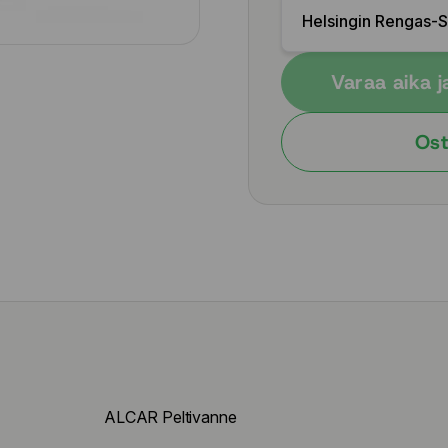
Helsingin Rengas-
Varaa aika j
Ost
ALCAR Peltivanne