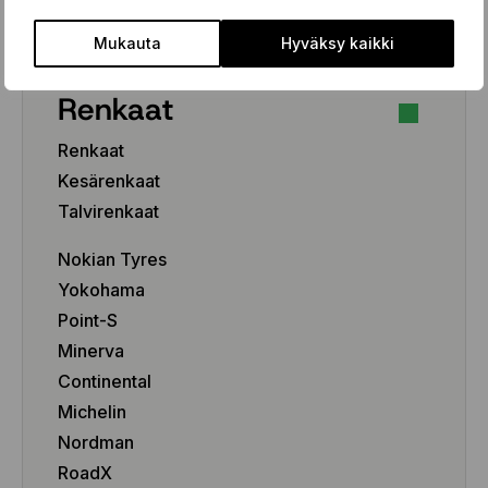
Pakettiauto/SUV/EV
Mukauta
Hyväksy kaikki
Renkaat
Renkaat
Kesärenkaat
Talvirenkaat
Nokian Tyres
Yokohama
Point-S
Minerva
Continental
Michelin
Nordman
RoadX