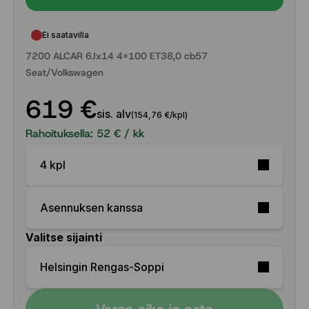
Ei saatavilla
7200 ALCAR 6Jx14 4x100 ET38,0 cb57
Seat/Volkswagen
619 €
sis. alv
(154,76 €/kpl)
Rahoituksella:
52
€ / kk
4 kpl
Asennuksen kanssa
Valitse sijainti
Helsingin Rengas-Soppi