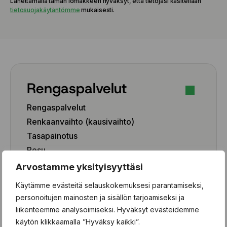
Lähettämällä tämän lomakkeen hyväksyt, että tietojasi käsitellään
tietosuojakäytäntömme
mukaisesti.
Rengaspalvelut
Rengaspalvelut
Renkaanvaihto (kausivaihto)
Tasapainotus
Pesu
Paikkaus
Arvostamme yksityisyyttäsi
Paikka-aineen poisto
Käytämme evästeitä selauskokemuksesi parantamiseksi,
personoitujen mainosten ja sisällön tarjoamiseksi ja
Rengashotelli
liikenteemme analysoimiseksi. Hyväksyt evästeidemme
Henkilöauto
käytön klikkaamalla ”Hyväksy kaikki”.