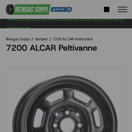
🚗Kesän parhaat kilometrit alkavat uusilla kesärenkailla |
Katso lisää
Rengas Soppi
Vanteet
7200 ALCAR Peltivanne
7200 ALCAR Peltivanne