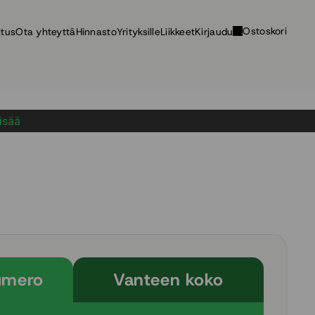
Ostoskori
itus
Ota yhteyttä
Hinnasto
Yrityksille
Liikkeet
Kirjaudu
lisää
umero
Vanteen koko