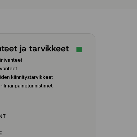
teet ja tarvikkeet
inivanteet
vanteet
iden kiinnitystarvikkeet
ilmanpainetunnistimet
Z
NT
E