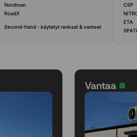
Nordman
CSP
RoadX
NITR
ETA
Second-Hand - käytetyt renkaat & vanteet
SPAT
Vantaa