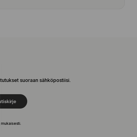
stutukset suoraan sähköpostiisi.
tiskirje
e
mukaisesti.