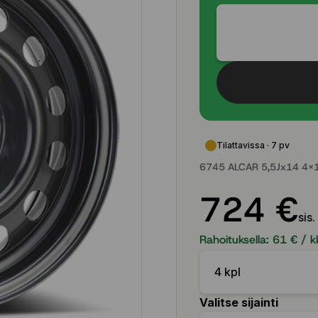
Tilattavissa · 7 pv
6745 ALCAR 5,5Jx14 4x1
724 €
sis.
Rahoituksella:
61
€ / k
4 kpl
Valitse sijainti