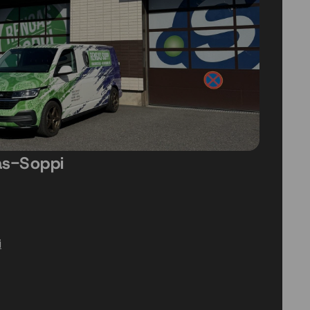
as-Soppi
i