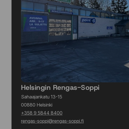
Helsingin Rengas-Soppi
Sahaajankatu 13-15
00880 Helsinki
+358 9 5844 8400
rengas-soppi@rengas-soppi.fi