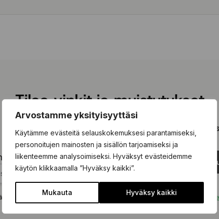
Tilaa vinkit ja muistutukset
Arvostamme yksityisyyttäsi
 olevaan kenttään ja tilaa kiinnostavimmat vinkit ja kausimui
Käytämme evästeitä selauskokemuksesi parantamiseksi,
personoitujen mainosten ja sisällön tarjoamiseksi ja
liikenteemme analysoimiseksi. Hyväksyt evästeidemme
hköpostisi tähän...
Tilaa uu
käytön klikkaamalla ”Hyväksy kaikki”.
Mukauta
Hyväksy kaikki
ä tämän lomakkeen hyväksyt, että tietojasi käsitellään
tietosuojakäytäntömm