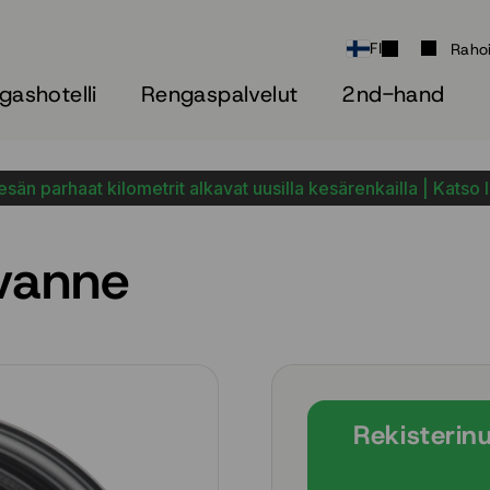
FI
Raho
gashotelli
Rengaspalvelut
2nd-hand
sän parhaat kilometrit alkavat uusilla kesärenkailla | Katso 
vanne
Rekisterin