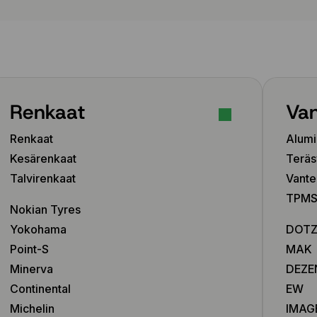
Renkaat
Van
Renkaat
Alumi
Kesärenkaat
Teräs
Talvirenkaat
Vante
TPMS-
Nokian Tyres
Yokohama
DOT
Point-S
MAK
Minerva
DEZE
Continental
EW
Michelin
IMAG