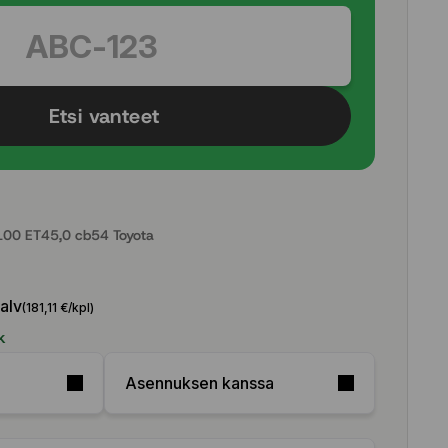
Etsi vanteet
00 ET45,0 cb54 Toyota
 alv
(181,11 €/kpl)
k
Asennuksen kanssa