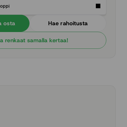
Soppi
a osta
Hae rahoitusta
a renkaat samalla kertaa!