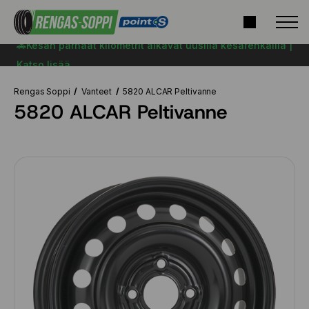
🚗Kesän parhaat kilometrit alkavat uusilla kesärenkailla |
Katso lisää
Rengas Soppi
Vanteet
5820 ALCAR Peltivanne
5820 ALCAR Peltivanne