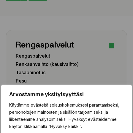
Rengaspalvelut
Rengaspalvelut
Renkaanvaihto (kausivaihto)
Tasapainotus
Pesu
Paikkaus
Arvostamme yksityisyyttäsi
Paikka-aineen poisto
Käytämme evästeitä selauskokemuksesi parantamiseksi,
Rengashotelli
personoitujen mainosten ja sisällön tarjoamiseksi ja
Henkilöauto
liikenteemme analysoimiseksi. Hyväksyt evästeidemme
käytön klikkaamalla ”Hyväksy kaikki”.
Pakettiauto/SUV/EV