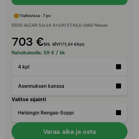
Tilattavissa · 7 pv
5820 ALCAR 5Jx14 4x100 ET45,0 cb60 Nissan
703 €
sis. alv
(175,84 €/kpl)
Rahoituksella:
59
€ / kk
4 kpl
Asennuksen kanssa
Valitse sijainti
Helsingin Rengas-Soppi
Varaa aika ja osta