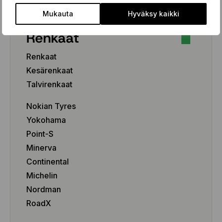
Mukauta
Hyväksy kaikki
Renkaat
Renkaat
Kesärenkaat
Talvirenkaat
Nokian Tyres
Yokohama
Point-S
Minerva
Continental
Michelin
Nordman
RoadX