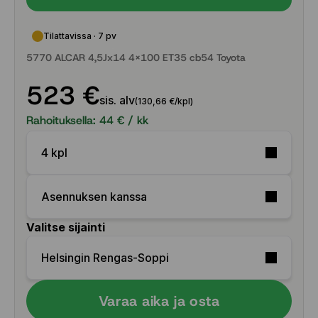
Tilattavissa · 7 pv
5770 ALCAR 4,5Jx14 4x100 ET35 cb54 Toyota
523 €
sis. alv
(130,66 €/kpl)
Rahoituksella:
44
€ / kk
4 kpl
Asennuksen kanssa
Valitse sijainti
Helsingin Rengas-Soppi
Varaa aika ja osta