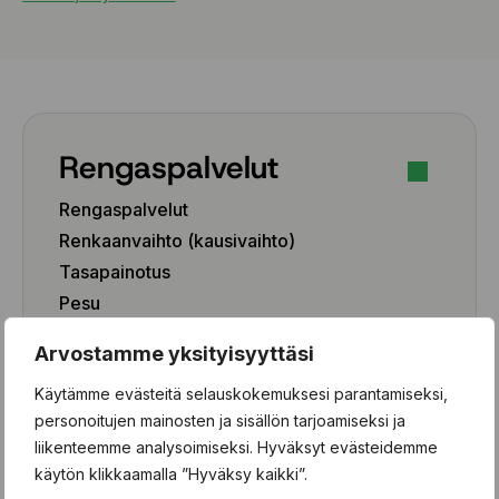
Rengaspalvelut
Rengaspalvelut
Renkaanvaihto (kausivaihto)
Tasapainotus
Pesu
Paikkaus
Arvostamme yksityisyyttäsi
Paikka-aineen poisto
Käytämme evästeitä selauskokemuksesi parantamiseksi,
Rengashotelli
personoitujen mainosten ja sisällön tarjoamiseksi ja
Henkilöauto
liikenteemme analysoimiseksi. Hyväksyt evästeidemme
käytön klikkaamalla ”Hyväksy kaikki”.
Pakettiauto/SUV/EV