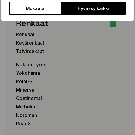
Mukauta
Hyväksy kaikki
Renkaat
Renkaat
Kesärenkaat
Talvirenkaat
Nokian Tyres
Yokohama
Point-S
Minerva
Continental
Michelin
Nordman
RoadX