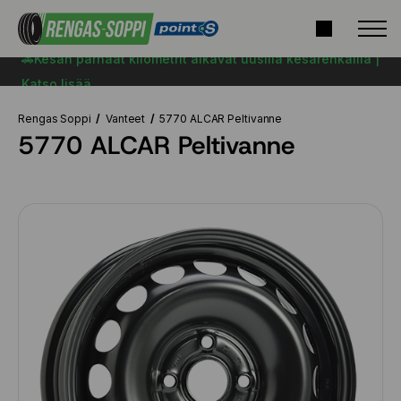
🚗Kesän parhaat kilometrit alkavat uusilla kesärenkailla |
Katso lisää
Rengas Soppi
Vanteet
5770 ALCAR Peltivanne
5770 ALCAR Peltivanne