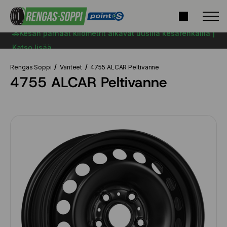
🚗Kesän parhaat kilometrit alkavat uusilla kesärenkailla |
Katso lisää
Rengas Soppi
Vanteet
4755 ALCAR Peltivanne
4755 ALCAR Peltivanne