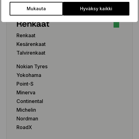
Mukauta
Hyväksy kaikki
Renkaat
Renkaat
Kesärenkaat
Talvirenkaat
Nokian Tyres
Yokohama
Point-S
Minerva
Continental
Michelin
Nordman
RoadX