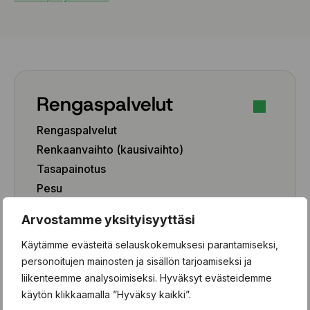
Rengaspalvelut
Rengaspalvelut
Renkaanvaihto (kausivaihto)
Tasapainotus
Pesu
Paikkaus
Arvostamme yksityisyyttäsi
Paikka-aineen poisto
Käytämme evästeitä selauskokemuksesi parantamiseksi,
Rengashotelli
personoitujen mainosten ja sisällön tarjoamiseksi ja
Henkilöauto
liikenteemme analysoimiseksi. Hyväksyt evästeidemme
käytön klikkaamalla ”Hyväksy kaikki”.
Pakettiauto/SUV/EV