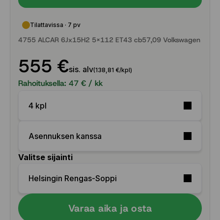
Tilattavissa · 7 pv
4755 ALCAR 6Jx15H2 5x112 ET43 cb57,09 Volkswagen
555 €
sis. alv
(138,81 €/kpl)
Rahoituksella:
47
€ / kk
4 kpl
Asennuksen kanssa
Valitse sijainti
Helsingin Rengas-Soppi
Varaa aika ja osta