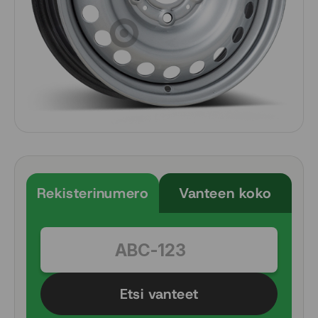
Rekisterinumero
Vanteen koko
Etsi vanteet