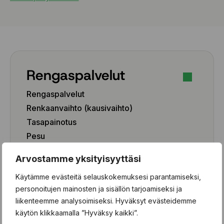
Rengaspalvelut
Rengaspalvelut
Renkaanvaihto (kausivaihto)
Tasapainotus
Pesu
Paikkaus
Arvostamme yksityisyyttäsi
Paikka-aineen poisto
Käytämme evästeitä selauskokemuksesi parantamiseksi,
Rengashotelli
personoitujen mainosten ja sisällön tarjoamiseksi ja
Henkilöauto
liikenteemme analysoimiseksi. Hyväksyt evästeidemme
käytön klikkaamalla ”Hyväksy kaikki”.
Pakettiauto/SUV/EV