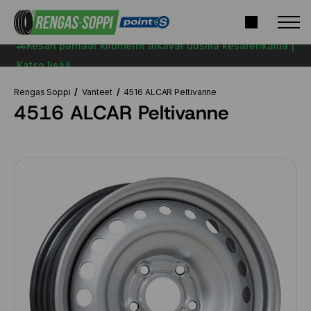
🚗Kesän parhaat kilometrit alkavat uusilla kesärenkailla |
Katso lisää
Rengas Soppi
Vanteet
4516 ALCAR Peltivanne
4516 ALCAR Peltivanne