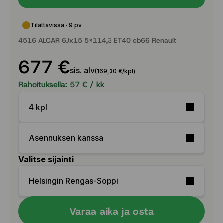
Tilattavissa · 9 pv
4516 ALCAR 6Jx15 5x114,3 ET40 cb66 Renault
677 €
sis. alv
(169,30 €/kpl)
Rahoituksella:
57
€ / kk
4 kpl
Asennuksen kanssa
Valitse sijainti
Helsingin Rengas-Soppi
Varaa aika ja osta