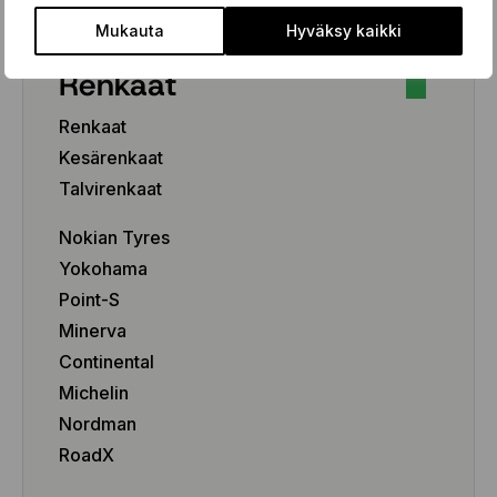
Mukauta
Hyväksy kaikki
Renkaat
Renkaat
Kesärenkaat
Talvirenkaat
Nokian Tyres
Yokohama
Point-S
Minerva
Continental
Michelin
Nordman
RoadX