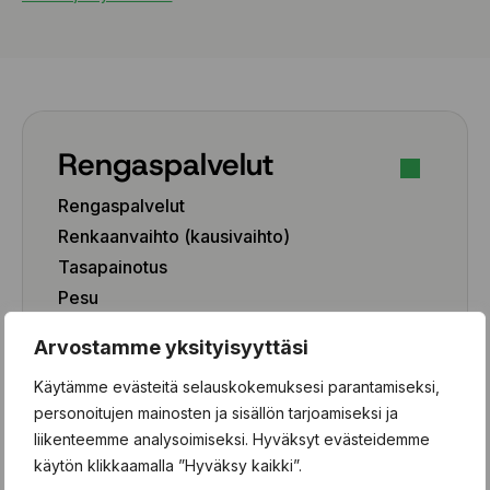
Rengaspalvelut
Rengaspalvelut
Renkaanvaihto (kausivaihto)
Tasapainotus
Pesu
Paikkaus
Arvostamme yksityisyyttäsi
Paikka-aineen poisto
Käytämme evästeitä selauskokemuksesi parantamiseksi,
Rengashotelli
personoitujen mainosten ja sisällön tarjoamiseksi ja
Henkilöauto
liikenteemme analysoimiseksi. Hyväksyt evästeidemme
käytön klikkaamalla ”Hyväksy kaikki”.
Pakettiauto/SUV/EV