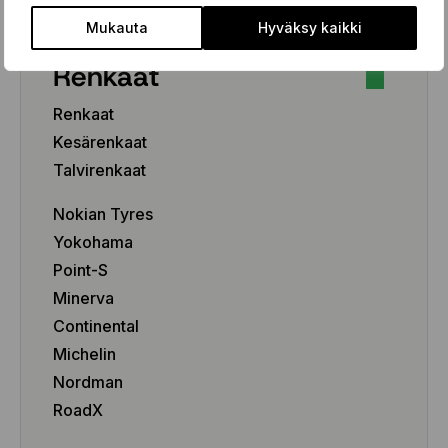
Mukauta
Hyväksy kaikki
Renkaat
Renkaat
Kesärenkaat
Talvirenkaat
Nokian Tyres
Yokohama
Point-S
Minerva
Continental
Michelin
Nordman
RoadX