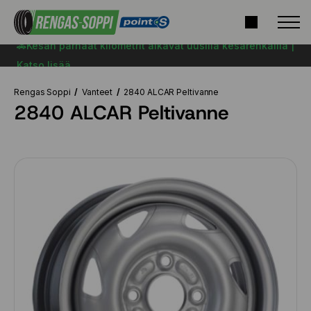
🚗Kesän parhaat kilometrit alkavat uusilla kesärenkailla |
Katso lisää
Rengas Soppi
Vanteet
2840 ALCAR Peltivanne
2840 ALCAR Peltivanne