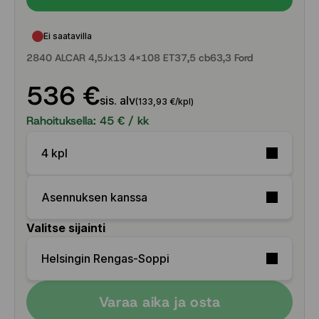
Ei saatavilla
2840 ALCAR 4,5Jx13 4x108 ET37,5 cb63,3 Ford
536 €
sis. alv
(133,93 €/kpl)
Rahoituksella:
45
€ / kk
4 kpl
Asennuksen kanssa
Valitse sijainti
Helsingin Rengas-Soppi
Varaa aika ja osta