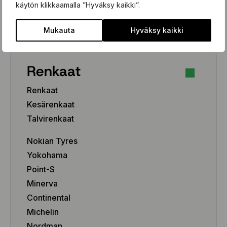
käytön klikkaamalla ”Hyväksy kaikki”.
Henkilöauto
Pakettiauto/SUV/EV
Mukauta
Hyväksy kaikki
Renkaat
Renkaat
Kesärenkaat
Talvirenkaat
Nokian Tyres
Yokohama
Point-S
Minerva
Continental
Michelin
Nordman