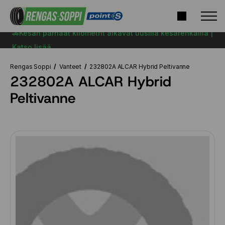
🚗Kesän parhaat kilometrit alkavat uusilla kesärenkailla |
Katso lisää
Rengas Soppi
Vanteet
232802A ALCAR Hybrid Peltivanne
232802A ALCAR Hybrid
Peltivanne