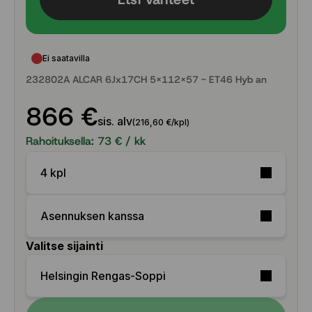
Ei saatavilla
232802A ALCAR 6Jx17CH 5x112x57 - ET46 Hyb an
866 €
sis. alv
(216,60 €/kpl)
Rahoituksella:
73
€ / kk
4 kpl
Asennuksen kanssa
Valitse sijainti
Helsingin Rengas-Soppi