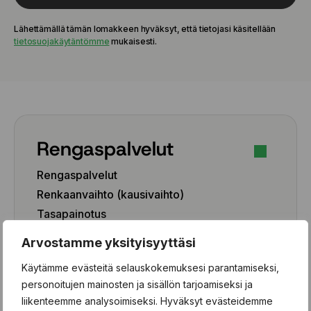
Lähettämällä tämän lomakkeen hyväksyt, että tietojasi käsitellään
tietosuojakäytäntömme
mukaisesti.
Rengaspalvelut
Rengaspalvelut
Renkaanvaihto (kausivaihto)
Tasapainotus
Pesu
Arvostamme yksityisyyttäsi
Paikkaus
Käytämme evästeitä selauskokemuksesi parantamiseksi,
Paikka-aineen poisto
personoitujen mainosten ja sisällön tarjoamiseksi ja
liikenteemme analysoimiseksi. Hyväksyt evästeidemme
Rengashotelli