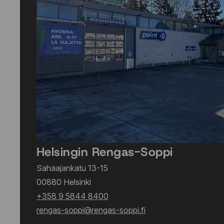
Helsingin Rengas-Soppi
Sahaajankatu 13-15
00880 Helsinki
+358 9 5844 8400
rengas-soppi@rengas-soppi.fi