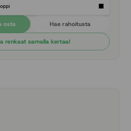
Soppi
a osta
Hae rahoitusta
a renkaat samalla kertaa!