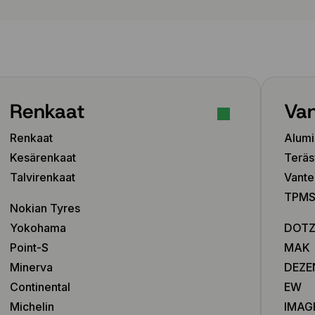
Renkaat
Van
Renkaat
Alumi
Kesärenkaat
Teräs
Talvirenkaat
Vante
TPMS-
Nokian Tyres
Yokohama
DOT
Point-S
MAK
Minerva
DEZE
Continental
EW
Michelin
IMAG