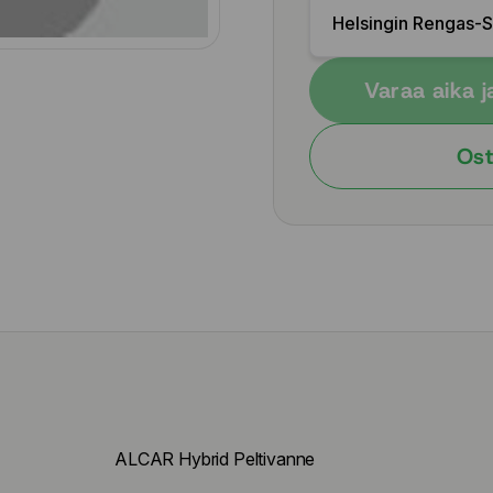
Helsingin Rengas-
Varaa aika j
Ost
ALCAR Hybrid Peltivanne