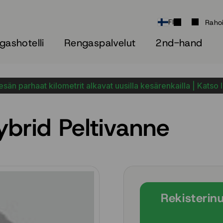
FI
Raho
gashotelli
Rengaspalvelut
2nd-hand
sän parhaat kilometrit alkavat uusilla kesärenkailla | Katso 
rid Peltivanne
Rekisterin