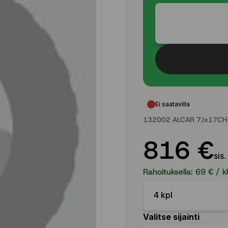
Ei saatavilla
132002 ALCAR 7Jx17CH 
816 €
sis.
Rahoituksella:
69
€ / k
4 kpl
Valitse sijainti