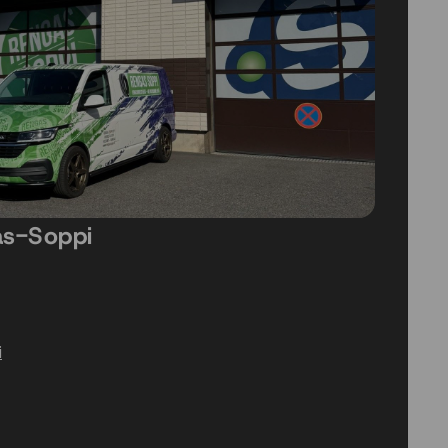
as-Soppi
i