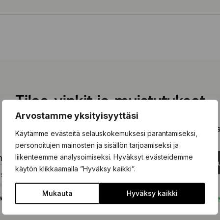
Tilaa vinkit ja muistutukset
Arvostamme yksityisyyttäsi
 olevaan kenttään ja tilaa kiinnostavimmat vinkit ja kausimui
Käytämme evästeitä selauskokemuksesi parantamiseksi,
personoitujen mainosten ja sisällön tarjoamiseksi ja
liikenteemme analysoimiseksi. Hyväksyt evästeidemme
hköpostisi tähän...
Tilaa uu
käytön klikkaamalla ”Hyväksy kaikki”.
Mukauta
Hyväksy kaikki
ä tämän lomakkeen hyväksyt, että tietojasi käsitellään
tietosuojakäytäntömm