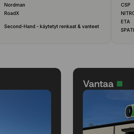
Nordman
CSP
RoadX
NITR
ETA
Second-Hand - käytetyt renkaat & vanteet
SPAT
Vantaa