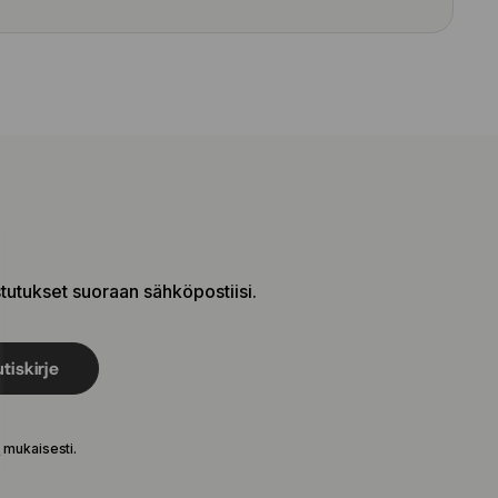
stutukset suoraan sähköpostiisi.
tiskirje
e
mukaisesti.