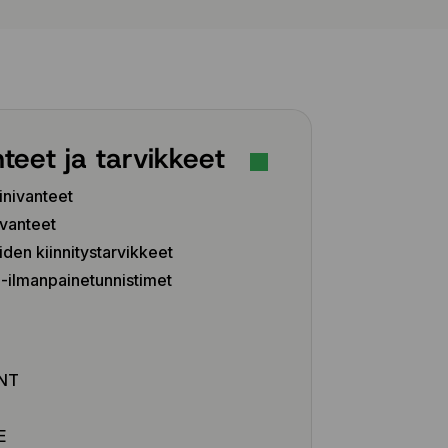
teet ja tarvikkeet
inivanteet
vanteet
iden kiinnitystarvikkeet
ilmanpainetunnistimet
Z
NT
E