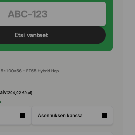
Etsi vanteet
5x100x56 - ET55 Hybrid Hop
 alv
(204,02 €/kpl)
k
Asennuksen kanssa