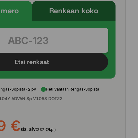
umero
Renkaan koko
Etsi renkaat
engas-Sopista · 2 pv
Heti Vantaan Rengas-Sopista
104Y ADVAN Sp V105S DOT22
9 €
sis. alv
(237 €/kpl)