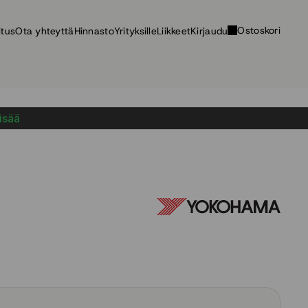
Ostoskori
itus
Ota yhteyttä
Hinnasto
Yrityksille
Liikkeet
Kirjaudu
lisää