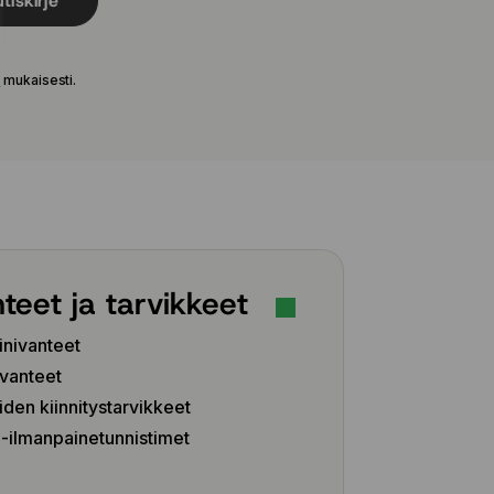
tiskirje
e
mukaisesti.
teet ja tarvikkeet
inivanteet
vanteet
iden kiinnitystarvikkeet
ilmanpainetunnistimet
Z