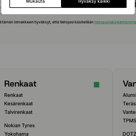
Tilaa uu
Mukauta
Hyväksy kaikki
ä tämän lomakkeen hyväksyt, että tietojasi käsitellään
tietosuojakäytäntömm
Renkaat
Van
Renkaat
Alumi
Kesärenkaat
Teräs
Talvirenkaat
Vante
TPMS-
Nokian Tyres
Yokohama
DOT