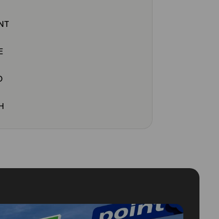
NT
E
O
H