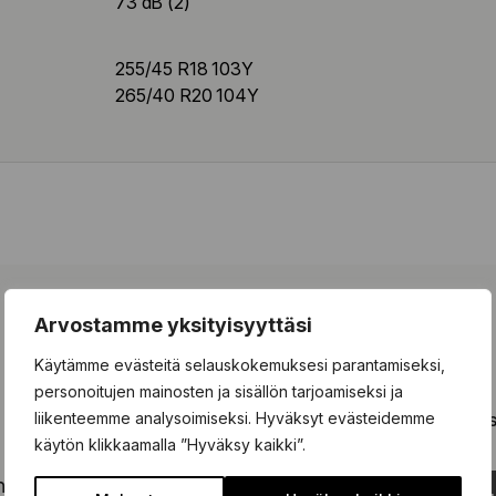
73 dB (2)
255/45 R18 103Y
265/40 R20 104Y
Arvostamme yksityisyyttäsi
Tilaa vinkit ja muistutukset
Käytämme evästeitä selauskokemuksesi parantamiseksi,
personoitujen mainosten ja sisällön tarjoamiseksi ja
 olevaan kenttään ja tilaa kiinnostavimmat vinkit ja kausimui
liikenteemme analysoimiseksi. Hyväksyt evästeidemme
käytön klikkaamalla ”Hyväksy kaikki”.
hköpostisi tähän...