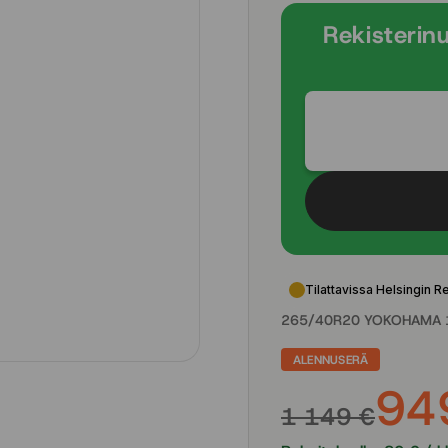
Rekisterin
Tilattavissa Helsingin R
265/40R20 YOKOHAMA 
ALENNUSERÄ
94
1 149 €