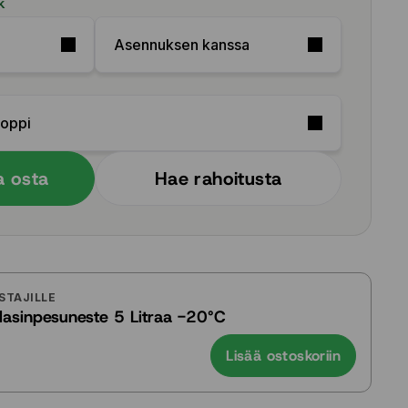
k
Asennuksen kanssa
Soppi
a osta
Hae rahoitusta
STAJILLE
ilasinpesuneste 5 Litraa -20°C
Lisää ostoskoriin