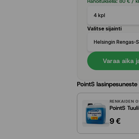
Rahoituksella:
80
€ / k
4 kpl
Valitse sijainti
Helsingin Rengas-
Varaa aika j
PointS lasinpesuneste
RENKAIDEN O
PointS Tuul
9 €