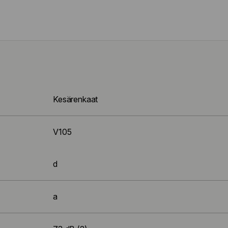
Kesärenkaat
V105
d
a