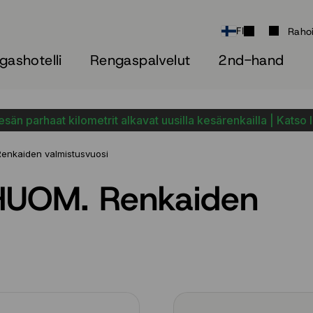
FI
Raho
gashotelli
Rengaspalvelut
2nd-hand
sän parhaat kilometrit alkavat uusilla kesärenkailla | Katso 
nkaiden valmistusvuosi
UOM. Renkaiden