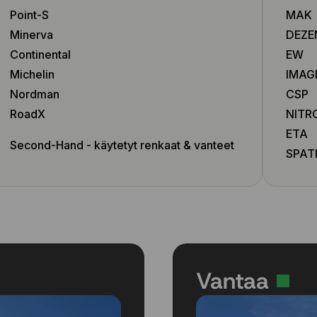
Point-S
MAK
Minerva
DEZE
Continental
EW
Michelin
IMAG
Nordman
CSP
RoadX
NITR
ETA
Second-Hand - käytetyt renkaat & vanteet
SPAT
Vantaa